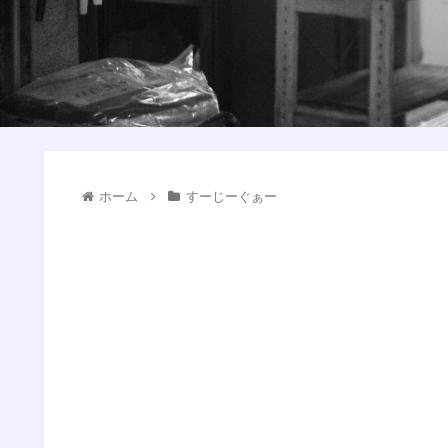
ホーム
すーじーぐぁー