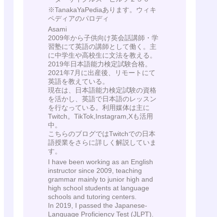
※TanakaYaPediaあります。ウィキ
ペディアのパロディ
Asami
2009年から子供向け英会話講師・学
習塾にて英語の講師として働く。主
に中学生や高校生に文法を教える。
2019年日本語能力検定試験合格。
2021年7月に出産後、リモートにて
英語を教えている。
現在は、日本語能力検定試験の資格
を活かし、英語で日本語のレッスン
を行なっている。利用媒体は主に
Twitch。TikTok,Instagram,Xも活用
中。
こちらのブログではTwitchでの日本
語授業をさらに詳しく解説していま
す。
I have been working as an English
instructor since 2009, teaching
grammar mainly to junior high and
high school students at language
schools and tutoring centers.
In 2019, I passed the Japanese-
Language Proficiency Test (JLPT).