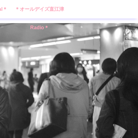
al＊
＊オールデイズ直江津
Radio＊