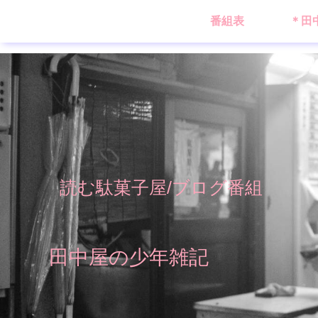
番組表
＊田
読む駄菓子屋/ブログ番組
田中屋の少年雑記