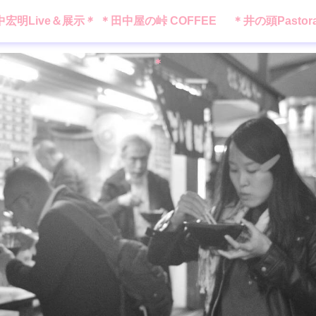
中宏明Live＆展示＊
＊田中屋の峠 COFFEE
＊井の頭Pastor
＊