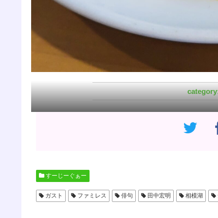
すーじーぐぁー
ガスト
ファミレス
俳句
田中宏明
相模湖