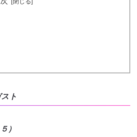
目次
ガスト
７５）