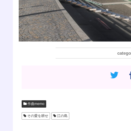
作曲memo
その愛を耕せ
江の島