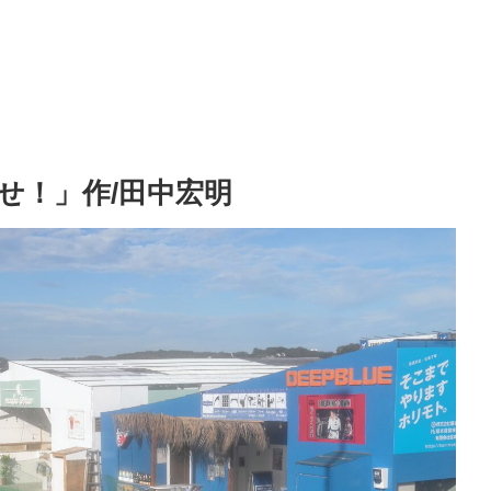
せ！」作/田中宏明