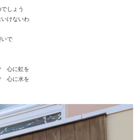
のでしょう
はいけないわ
継いで
で 心に虹を
で 心に水を