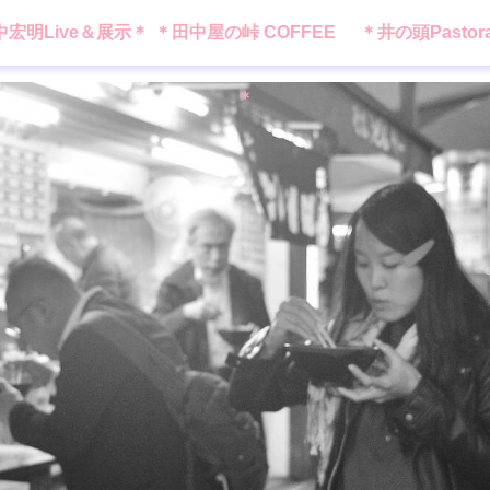
中宏明Live＆展示＊
＊田中屋の峠 COFFEE
＊井の頭Pastor
＊