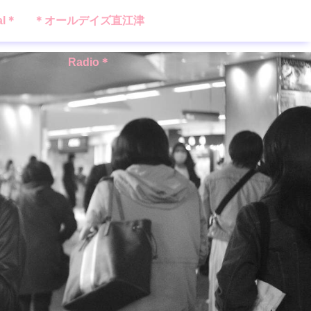
al＊
＊オールデイズ直江津
Radio＊