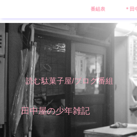
番組表
＊田
読む駄菓子屋/ブログ番組
田中屋の少年雑記