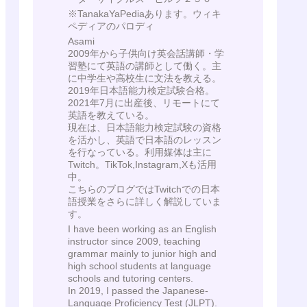
※TanakaYaPediaあります。ウィキ
ペディアのパロディ
Asami
2009年から子供向け英会話講師・学
習塾にて英語の講師として働く。主
に中学生や高校生に文法を教える。
2019年日本語能力検定試験合格。
2021年7月に出産後、リモートにて
英語を教えている。
現在は、日本語能力検定試験の資格
を活かし、英語で日本語のレッスン
を行なっている。利用媒体は主に
Twitch。TikTok,Instagram,Xも活用
中。
こちらのブログではTwitchでの日本
語授業をさらに詳しく解説していま
す。
I have been working as an English
instructor since 2009, teaching
grammar mainly to junior high and
high school students at language
schools and tutoring centers.
In 2019, I passed the Japanese-
Language Proficiency Test (JLPT).