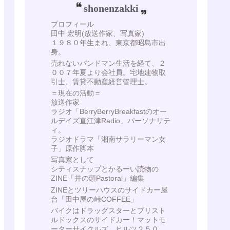
shonenzakki
プロフィール
田中 宏明(放送作家、写真家)
１９８０年生まれ、東京都昭島市出
身。
売れないバンドマン生活を経て、２
００７年夏より会社員。宅地建物取
引士、賃貸不動産経営管理士。
＝現在の活動＝
放送作家
ラジオ「BerryBerryBreakfastのオー
ルデイズ直江津Radio」パーソナリテ
ィ。
ラジオドラマ「湘南サラリーマン女
子」原作脚本
写真家として
シティスナップとかるーい読物の
ZINE「井の頭Pastoral」編集
ZINEとツリーハウスのサイドカー屋
台「田中屋の峠COFFEE」
バイクはドラッグスターとブリスト
ルドックスのサイドカー！マットモ
ーターサイクルズ ヒルツ２５０