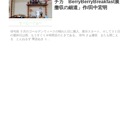
チカ BerryBerryBreakfast展
撤収の細道」作/田中宏明
すーじーぐぁー
俳句前 ５月のゴールデンウィークの晴れた日に搬入、展示スタート。そして３１日
の最終日は雨。もうすぐ１８時閉店のときである。 俳句 さぁ撤収 またも聞こえ
る とんねるず 季語ぬき ト...