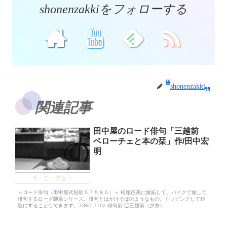
shonenzakkiをフォローする
shonenzakki
関連記事
田中屋のロード俳句「三越前
ベローチェと本の栞」作/田中宏
明
すーじーぐぁー
＝ロード俳句（田中屋式短歌５７５８５）＝ 松尾芭蕉に嫉妬して、バイクで旅して
俳句するロード随筆シリーズ。俳句とはかけそばのようなもの。トッピングして短
歌にすることもできます。 DSC_7702 俳句前 ◯三越前（夕方） ...