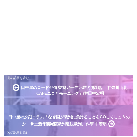
田中屋のロード俳句 曽我ガーデン環状 第11話「神奈川山北
CAFEニコとモーニング」作/田中宏明
田中屋の夕刻コラム「なぜ国が裁判に負けることをGOしてしまうの
か ◆生活保護減額裁判違法裁判」作/田中宏明