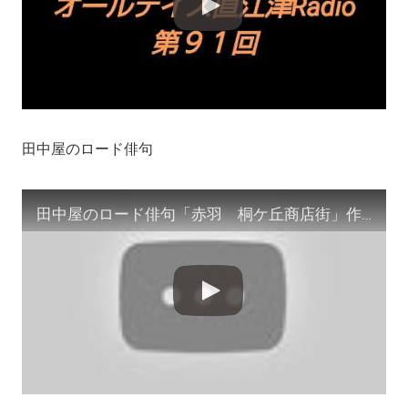
田中屋のロード俳句
田中屋のロード俳句「赤羽 桐ケ丘商店街」作/田中宏明 #サイドカー #ZINE #わけありな女 #shorts #シティスナップ