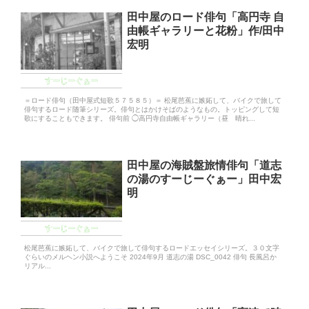
田中屋のロード俳句「高円寺 自
由帳ギャラリーと花粉」作/田中
宏明
すーじーぐぁー
＝ロード俳句（田中屋式短歌５７５８５）＝ 松尾芭蕉に嫉妬して、バイクで旅して
俳句するロード随筆シリーズ。俳句とはかけそばのようなもの。トッピングして短
歌にすることもできます。 俳句前 ◯高円寺自由帳ギャラリー（昼 晴れ...
田中屋の海賊盤旅情俳句「道志
の湯のすーじーぐぁー」田中宏
明
すーじーぐぁー
松尾芭蕉に嫉妬して、バイクで旅して俳句するロードエッセイシリーズ。３０文字
ぐらいのメルヘン小説へようこそ 2024年9月 道志の湯 DSC_0042 俳句 長風呂か
リアル...