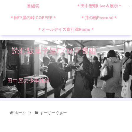
番組表
＊田中宏明Live＆展示＊
＊田中屋の峠 COFFEE＊
＊井の頭Pastoral＊
＊オールデイズ直江津Radio＊
読む駄菓子屋/ブログ番組
田中屋の少年雑記
ホーム
すーじーぐぁー