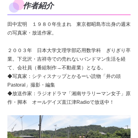
作者紹介
田中宏明 １９８０年生まれ 東京都昭島市出身の週末
の写真家・放送作家。
２００３年 日本大学文理学部応用数学科 ぎりぎり卒
業。下北沢・吉祥寺での売れないバンドマン生活を経
て、会社員（番組制作→不動産業）となる。
◆写真家：シティスナップとかるーい読物「井の頭
Pastoral」撮影・編集
◆放送作家：ラジオドラマ「湘南サラリーマン女子」原
作・脚本 オールデイズ直江津Radioで放送中！