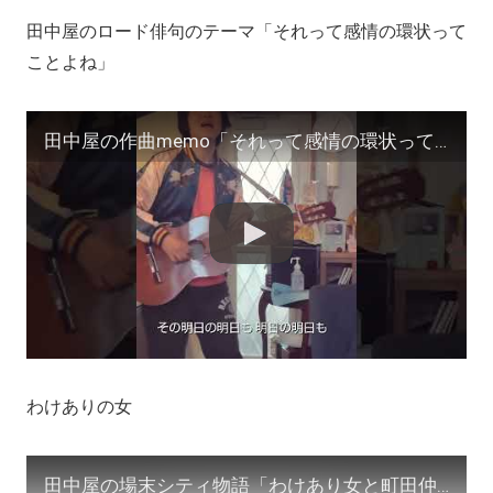
田中屋のロード俳句のテーマ「それって感情の環状って
ことよね」
田中屋の作曲memo「それって感情の環状ってことよね」作詞･作曲/田中宏明 #shorts #サイドカー #ZINE #俳句 #ラジオ
わけありの女
田中屋の場末シティ物語「わけあり女と町田仲見世を歩く」作/田中宏明 #shorts #わけありの女 #町田