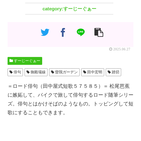
すーじーぐぁー
2025.06.27
すーじーぐぁー
俳句
御殿場線
曽我ガーデン
田中宏明
踏切
＝ロード俳句（田中屋式短歌５７５８５）＝ 松尾芭蕉
に嫉妬して、バイクで旅して俳句するロード随筆シリー
ズ。俳句とはかけそばのようなもの。トッピングして短
歌にすることもできます。