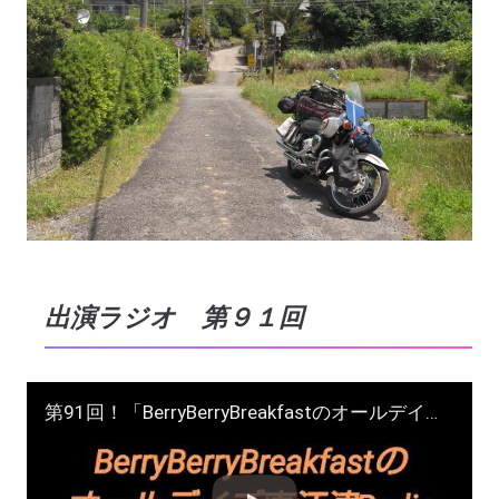
出演ラジオ 第９１回
第91回！「BerryBerryBreakfastのオールデイズ直江津Radio」ヨーグルト田中＆DJシューカイ