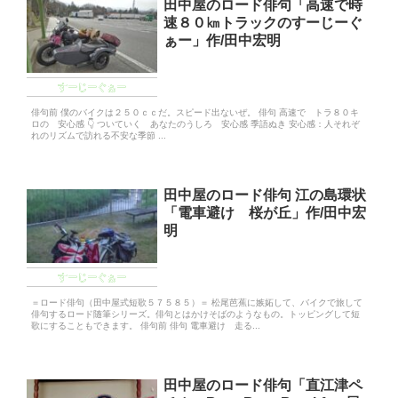
田中屋のロード俳句「高速で時
速８０㎞トラックのすーじーぐ
ぁー」作/田中宏明
すーじーぐぁー
俳句前 僕のバイクは２５０ｃｃだ。スピード出ないぜ。 俳句 高速で トラ８０キ
ロの 安心感 👇 ついていく あなたのうしろ 安心感 季語ぬき 安心感：人それぞ
れのリズムで訪れる不安な季節 ...
田中屋のロード俳句 江の島環状
「電車避け 桜が丘」作/田中宏
明
すーじーぐぁー
＝ロード俳句（田中屋式短歌５７５８５）＝ 松尾芭蕉に嫉妬して、バイクで旅して
俳句するロード随筆シリーズ。俳句とはかけそばのようなもの。トッピングして短
歌にすることもできます。 俳句前 俳句 電車避け 走る...
田中屋のロード俳句「直江津ペ