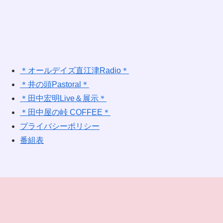
＊オールデイズ直江津Radio＊
＊井の頭Pastoral＊
＊田中宏明Live＆展示＊
＊田中屋の峠 COFFEE＊
プライバシーポリシー
番組表