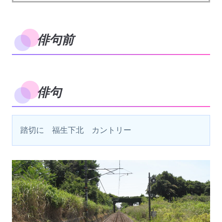
俳句前
俳句
踏切に　福生下北　カントリー