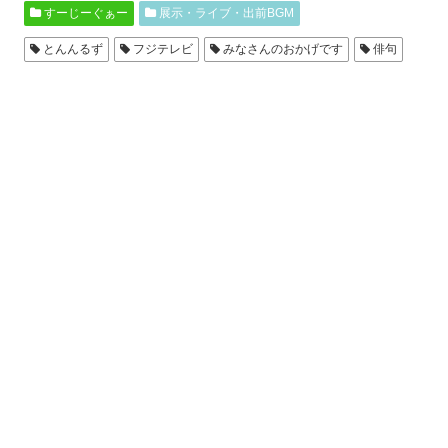
すーじーぐぁー
展示・ライブ・出前BGM
とんんるず
フジテレビ
みなさんのおかげです
俳句