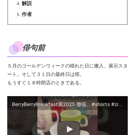
解説
作者
俳句前
５月のゴールデンウィークの晴れた日に搬入、展示スタ
ート。そして３１日の最終日は雨。
もうすぐ１８時閉店のときである。
BerryBerryBreakfast展2025 撤収 #shorts #zine #サイドカー #シティスナップ #とんねるず