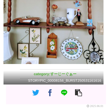
すーじーぐぁー
STORYPIC_00008156_BURST250531161616
2025.06.01