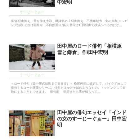
中宏明
すーじーぐぁー
俳句 経由換え 乗り換え大和 機嫌斜め ⇩ 経由換え 不機嫌魅力 女の大和 トッピ
ング短歌 それは開発か 不自然通り 解説 普段は町田経由で横浜へ出るのだが...
田中屋のロード俳句「相模原
雪と鎌倉」作/田中宏明
すーじーぐぁー
＝ロード俳句（田中屋式短歌５７５８５）＝ 松尾芭蕉に嫉妬して、バイクで旅して
俳句するロード随筆シリーズ。俳句とはかけそばのようなもの。トッピングして短
歌にすることもできます。 俳句前 朝起きたら雪が積もって...
田中屋の俳句エッセイ「インド
の女のすーじーぐぁー」田中宏
明