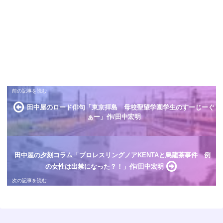
田中屋のロード俳句「東京拝島 母校聖望学園学生のすーじーぐ
ぁー」作/田中宏明
田中屋の夕刻コラム「プロレスリングノアKENTAと烏龍茶事件 例
の女性は出禁になった？！」作/田中宏明