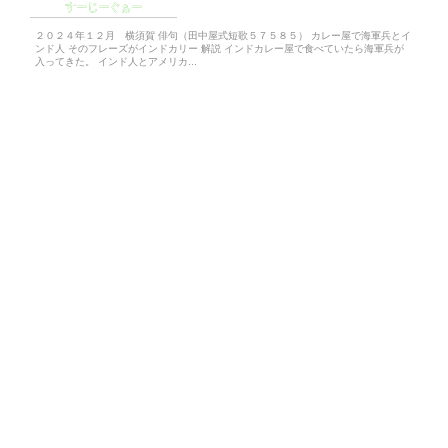
すーじーぐぁー
２０２４年１２月 横須賀 俳句（田中屋式短歌５７５８５） カレー屋で海軍兵とイ
ンド人 そのフレーズがインドカリー 解説 インドカレー屋で食べていたら海軍兵が
入ってきた。 インド人とアメリカ...