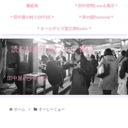
番組表
＊田中宏明Live＆展示＊
＊田中屋の峠 COFFEE＊
＊井の頭Pastoral＊
＊オールデイズ直江津Radio＊
読む駄菓子屋/ブログ番組
田中屋の少年雑記
ホーム
すーじーぐぁー