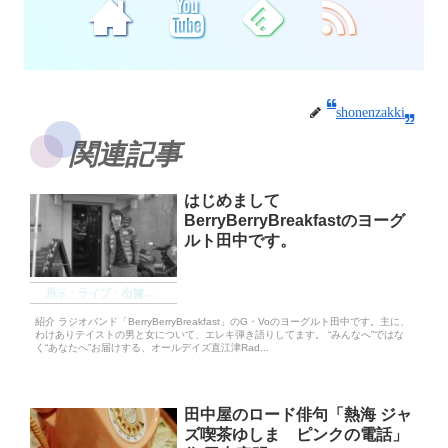
shonenzakki
関連記事
はじめまして
BerryBerryBreakfastのヨーグ
ルト田中です。
展示・ライブ・出前BGM
紹介 ラジオバンド「BerryBerryBreakfast」のG・Voのヨーグルト田中です。主に、
わけありテイストの男と女について、エレキ弾き語りしてます。 “みんなへ”ではな
く“あなたへ”お届けする、オールデイズ直江津Rad...
田中屋のロード俳句「熱海 ジャ
ズ喫茶ゆしま ピンクの電話」