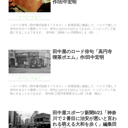
作/田中宏明
すーじーぐぁー
＝ロード俳句（田中屋式短歌５７５８５）＝ 松尾芭蕉に嫉妬して、バイクで旅して
俳句するロード随筆シリーズ。俳句とはかけそばのようなもの。トッピングして短
歌にすることもできます。 俳句前 〇熱海ジャズ喫茶ゆしま（昼） ...
田中屋のロード俳句「高円寺
喫茶ポエム」作/田中宏明
すーじーぐぁー
＝ロード俳句（田中屋式短歌５７５８５）＝ 松尾芭蕉に嫉妬して、バイクで旅して
俳句するロード随筆シリーズ。俳句とはかけそばのようなもの。トッピングして短
歌にすることもできます。 俳句前 ◯高円寺喫茶ポエム前（午後 晴れ）...
田中屋スポーツ新聞6/21「神奈
川で２番目に治安が悪いと言わ
れる萌える大和を歩く」編集田