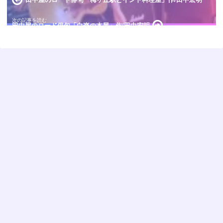
田中屋のロード俳句「白楽の本屋」作/田中宏明