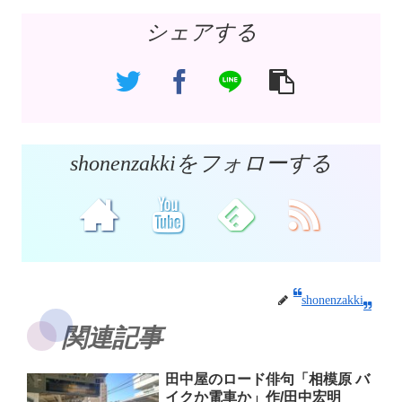
シェアする
shonenzakkiをフォローする
shonenzakki
関連記事
田中屋のロード俳句「相模原 バ
イクか電車か」作/田中宏明