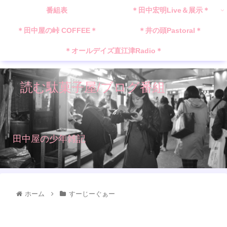
番組表
＊田中宏明Live＆展示＊
＊田中屋の峠 COFFEE＊
＊井の頭Pastoral＊
＊オールデイズ直江津Radio＊
読む駄菓子屋/ブログ番組
田中屋の少年雑記
ホーム
すーじーぐぁー