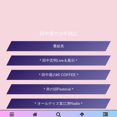
田中屋の少年雑記
番組表
＊田中宏明Live＆展示＊
＊田中屋の峠 COFFEE＊
＊井の頭Pastoral＊
＊オールデイズ直江津Radio＊
© 2021 田中屋の少年雑記.