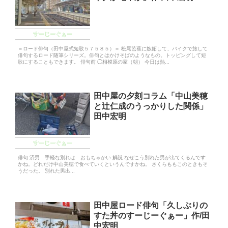
すーじーぐぁー
＝ロード俳句（田中屋式短歌５７５８５）＝ 松尾芭蕉に嫉妬して、バイクで旅して
俳句するロード随筆シリーズ。俳句とはかけそばのようなもの。トッピングして短
歌にすることもできます。 俳句前 ◯相模原の家（朝） 今日は熱...
田中屋の夕刻コラム「中山美穂
と辻仁成のうっかりした関係」
田中宏明
すーじーぐぁー
俳句 済男 手軽な別れは おもちゃかい 解説 なぜこう別れた男が出てくるんです
かね。どれだけ中山美穂で食べていくというんですかね。 さくらももこのときもそ
うだった。 別れた男出...
田中屋ロード俳句「久しぶりの
すた丼のすーじーぐぁー」作/田
中宏明