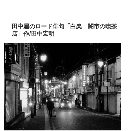
田中屋のロード俳句「白楽 闇市の喫茶
店」作/田中宏明