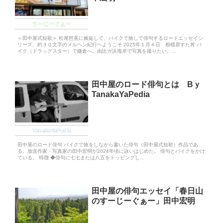
すーじーぐぁー
＝田中屋式短歌＝ 松尾芭蕉に嫉妬して、バイクで旅して俳句するロードエッセイシ
リーズ。約３０文字のメルヘン紀行へようこそ 2025年１月４日 相模原すた丼 バ
イク（ドラッグスター）で鎌倉へ。由比ガ浜海岸で写真を撮りたい。...
田中屋のロード俳句とは Bｙ
TanakaYaPedia
TanakaYaPedia
田中屋のロード俳句 バイクで旅をしながら書いた俳句（田中屋式短歌）作品であ
る。放送作家・写真家の田中宏明が2024年頃に詠いはじめた。 俳句とバイクをかけ
ている。 特徴 ◆俳句に七七または八五をトッピングし...
田中屋の俳句エッセイ「春日山
のすーじーぐぁー」田中宏明