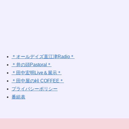
＊オールデイズ直江津Radio＊
＊井の頭Pastoral＊
＊田中宏明Live＆展示＊
＊田中屋の峠 COFFEE＊
プライバシーポリシー
番組表