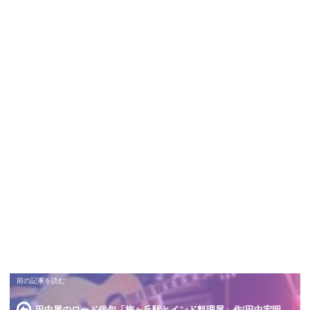
田中屋のロード俳句「梅ヶ丘駅とインド料理屋」作/田中宏明