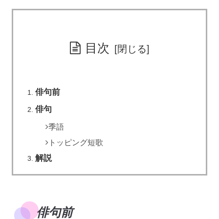
目次
俳句前
俳句
季語
トッピング短歌
解説
俳句前