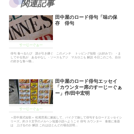
関連記事
田中屋のロード俳句「味の保
存 俳句
すーじーぐぁー
俳句 食べるたび 誰が引き継ぐ このメンチ トッピング短歌（お好みで） ・ま
してやる気が あるやなし ・ソースもアジ マカロニも 解説 今日このごろ、自分
の好きな食べ物...
田中屋のロード俳句エッセイ
「カウンター席のすーじーぐぁ
ー」作/田中宏明
すーじーぐぁー
＝田中屋式短歌＝ 松尾芭蕉に嫉妬して、バイクで旅して俳句するロードエッセイシ
リーズ。約３０文字のメルヘン短篇小説へようこそ 俳句 カウンター 食後に食器
は 上げるのか 解説 これはほとんどの場合説明...