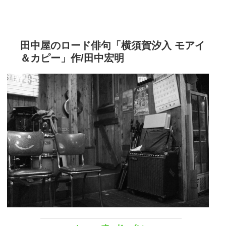
田中屋のロード俳句「横須賀汐入 モアイ
＆カピー」作/田中宏明