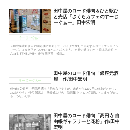
田中屋のロード俳句＆ひと駅ひ
と売店「さくらカフェのすーじ
ーぐぁー」田中宏明
すーじーぐぁー
＝田中屋式短歌＝ 松尾芭蕉に嫉妬して、バイクで旅して俳句するロードエッセイシ
リーズ。３０文字ぐらいのメルヘン小説へようこそ 時の通りすがり 日本武道館 と
んねるずTHELIVEへ 俳句 開演前 横須...
田中屋のロード俳句「銀座元酒
屋」作/田中宏明
すーじーぐぁー
俳句前 ◯銀座 元酒屋 店主「恐れ入りやすが、来週から1200円に値上げさせてい
ただきやす」 俳句 閉店よ 来週値上げの 新情報 トッピング短歌 ・出逢った頃な
ら つないだ手 ...
田中屋のロード俳句「高円寺 自
由帳ギャラリーと花粉」作/田中
宏明