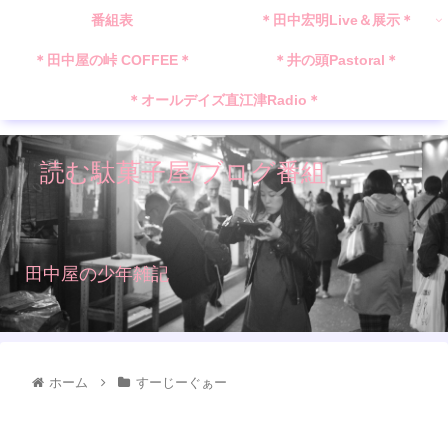
番組表
＊田中宏明Live＆展示＊
＊田中屋の峠 COFFEE＊
＊井の頭Pastoral＊
＊オールデイズ直江津Radio＊
読む駄菓子屋/ブログ番組
田中屋の少年雑記
ホーム
すーじーぐぁー