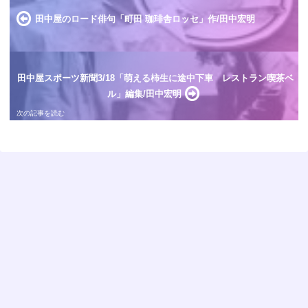
田中屋のロード俳句「町田 珈琲舎ロッセ」作/田中宏明
田中屋スポーツ新聞3/18「萌える柿生に途中下車 レストラン喫茶ベ
ル」編集/田中宏明