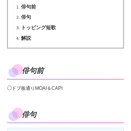
俳句前
俳句
トッピング短歌
解説
俳句前
◯ドブ板通りMOAI＆CAPI
俳句