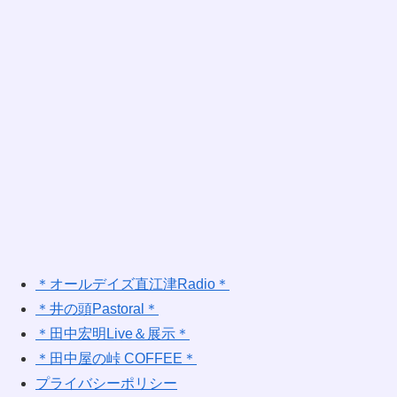
＊オールデイズ直江津Radio＊
＊井の頭Pastoral＊
＊田中宏明Live＆展示＊
＊田中屋の峠 COFFEE＊
プライバシーポリシー