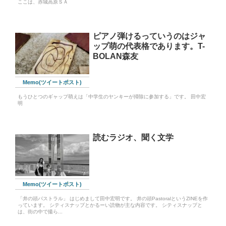
ここは、赤城高原ＳＡ
ピアノ弾けるっていうのはジャ
ップ萌の代表格であります。T-
BOLAN森友
Memo(ツイートポスト)
もうひとつのギャップ萌えは「中学生のヤンキーが掃除に参加する」です。 田中宏
明
読むラジオ、聞く文学
Memo(ツイートポスト)
「井の頭パストラル」 はじめまして田中宏明です。 井の頭PastoralというZINEを作
っています。 シティスナップとかるーい読物が主な内容です。 シティスナップと
は、街の中で撮ら...