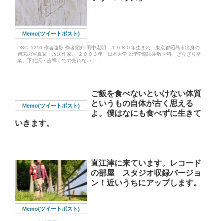
Memo(ツイートポスト)
DSC_1210 作者遠影 作者紹介 田中宏明 １９８０年生まれ 東京都昭島市出身の
週末の写真家・放送作家。 ２００３年 日本大学文理学部応用数学科 ぎりぎり卒
業。下北沢・吉祥寺での売れない...
ご飯を食べないといけない体質
というもの自体が古く思える
Memo(ツイートポスト)
よ。僕はなにも食べずに生きて
いきます。
直江津に来ています。レコード
の部屋 スタジオ収録バージョ
ン！近いうちにアップします。
Memo(ツイートポスト)