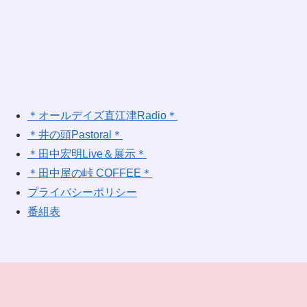
＊オールデイズ直江津Radio＊
＊井の頭Pastoral＊
＊田中宏明Live＆展示＊
＊田中屋の峠 COFFEE＊
プライバシーポリシー
番組表