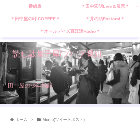
番組表
＊田中宏明Live＆展示＊
＊田中屋の峠 COFFEE＊
＊井の頭Pastoral＊
＊オールデイズ直江津Radio＊
読む駄菓子屋/ブログ番組
田中屋の少年雑記
ホーム
Memo(ツイートポスト)