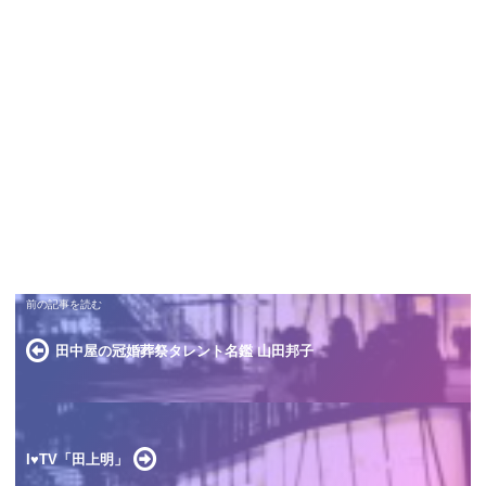
田中屋の冠婚葬祭タレント名鑑 山田邦子
I♥️TV「田上明」