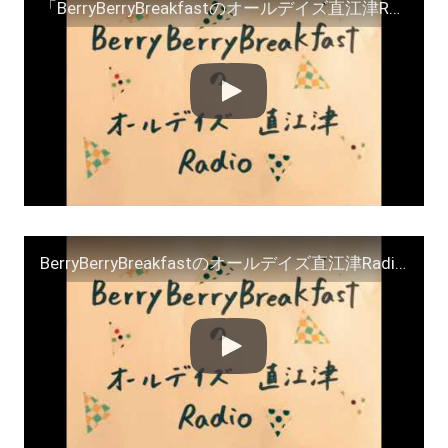
「BerryBerryBreakfastのオールデイズ直江津Radio～第２９回」
BerryBerryBreakfastのオールデイズ直江津Radio～第３１回 ヨーグルト田中＆ＤＪシューカイ