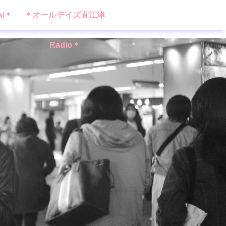
al＊
＊オールデイズ直江津
Radio＊