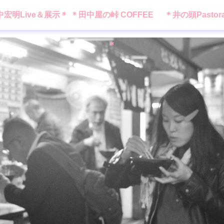
中宏明Live＆展示＊
＊田中屋の峠 COFFEE
＊井の頭Pastor
＊