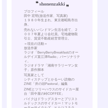
shonenzakki
プロフィール
田中 宏明(放送作家、写真家)
１９８０年生まれ、東京都昭島市出
身。
売れないバンドマン生活を経て、２
００７年夏より会社員。宅地建物取
引士、賃貸不動産経営管理士。
＝現在の活動＝
放送作家
ラジオ「BerryBerryBreakfastのオー
ルデイズ直江津Radio」パーソナリテ
ィ。
ラジオドラマ「湘南サラリーマン女
子」原作脚本
写真家として
シティスナップとかるーい読物の
ZINE「井の頭Pastoral」編集
ZINEとツリーハウスのサイドカー屋
台「田中屋の峠COFFEE」
バイクはドラッグスターとブリスト
ルドックスのサイドカー！マットモ
ーターサイクルズ ヒルツ２５０