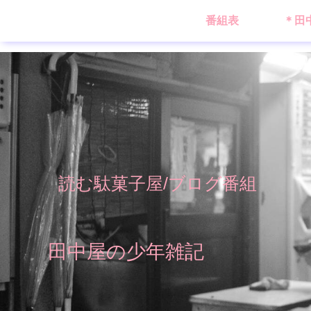
番組表
＊田
読む駄菓子屋/ブログ番組
田中屋の少年雑記