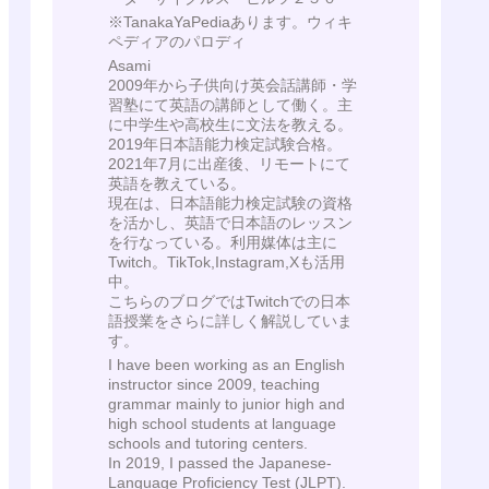
※TanakaYaPediaあります。ウィキ
ペディアのパロディ
Asami
2009年から子供向け英会話講師・学
習塾にて英語の講師として働く。主
に中学生や高校生に文法を教える。
2019年日本語能力検定試験合格。
2021年7月に出産後、リモートにて
英語を教えている。
現在は、日本語能力検定試験の資格
を活かし、英語で日本語のレッスン
を行なっている。利用媒体は主に
Twitch。TikTok,Instagram,Xも活用
中。
こちらのブログではTwitchでの日本
語授業をさらに詳しく解説していま
す。
I have been working as an English
instructor since 2009, teaching
grammar mainly to junior high and
high school students at language
schools and tutoring centers.
In 2019, I passed the Japanese-
Language Proficiency Test (JLPT).