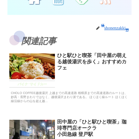
shonenzakki
関連記事
ひと駅ひと喫茶「田中屋の萌え
る越後湯沢を歩く」おすすめカ
フェ
バイク･サイドカー
CHOLO COFFEE越後湯沢 上越までの高速道路 相模原までの高速道路のルートは、
妙高・長野まわりではなく、越後湯沢まわり派である。 ほくほく線ルート ほくほく
線沿線からの山を超え越...
田中屋の「ひと駅ひと喫茶」珈
琲専門店オークラ
小田急線 登戸駅