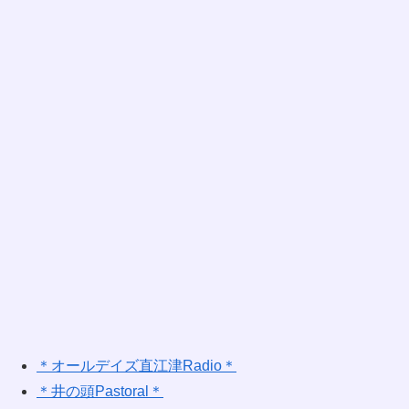
＊オールデイズ直江津Radio＊
＊井の頭Pastoral＊