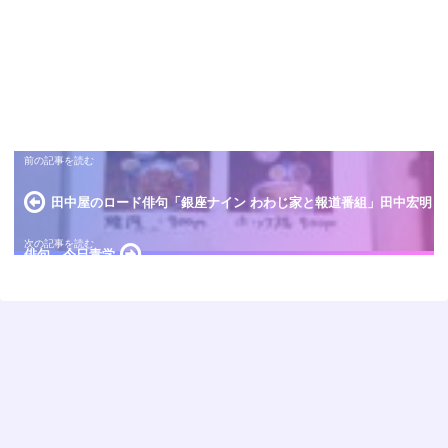
田中屋のロード俳句「銀座ナイン わわじ家と報道番組」田中宏明
俳句 今日青学