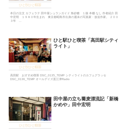
ひと駅ひと喫茶
本日の注文 カフェラテ 田中屋シュランガイド 角砂糖 １個 本棚 なし 作者紹介 田
中宏明 １９８０年生まれ 東京都昭島市出身の週末の写真家・放送作家。 ２００
３年 ...
ひと駅ひと喫茶「高田駅シティ
ライト」
ひと駅ひと喫茶
高田駅 おすすめ喫茶 DSC_0135_TEMP シティライトのカフェグラッセ
DSC_0136_TEMP オールデイズ直江津Radio
田中屋の立ち蕎麦漂流記「新橋
かめや」田中宏明
ひと駅ひと喫茶