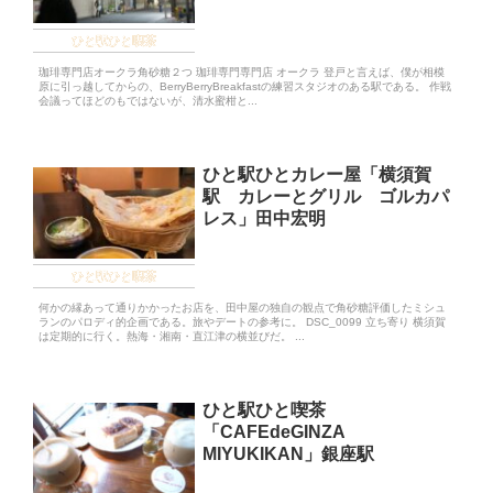
ひと駅ひと喫茶
珈琲専門店オークラ角砂糖２つ 珈琲専門専門店 オークラ 登戸と言えば、僕が相模
原に引っ越してからの、BerryBerryBreakfastの練習スタジオのある駅である。 作戦
会議ってほどのもではないが、清水蜜柑と...
ひと駅ひとカレー屋「横須賀
駅 カレーとグリル ゴルカパ
レス」田中宏明
ひと駅ひと喫茶
何かの縁あって通りかかったお店を、田中屋の独自の観点で角砂糖評価したミシュ
ランのパロディ的企画である。旅やデートの参考に。 DSC_0099 立ち寄り 横須賀
は定期的に行く。熱海・湘南・直江津の横並びだ。 ...
ひと駅ひと喫茶
「CAFEdeGINZA
MIYUKIKAN」銀座駅