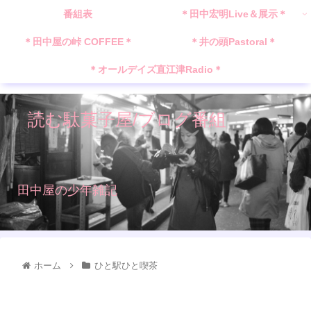
番組表
＊田中宏明Live＆展示＊
＊田中屋の峠 COFFEE＊
＊井の頭Pastoral＊
＊オールデイズ直江津Radio＊
読む駄菓子屋/ブログ番組
田中屋の少年雑記
ホーム
ひと駅ひと喫茶