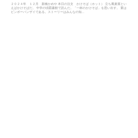
２０２４年 １２月 新橋かめや 本日の注文 かけそば（ホット） 立ち蕎麦屋とい
えばかけそばだ。 中学の頃図書館で読んだ。「一杯のかけそば」を思い出す。 要は
ビンボーバンザイである。ストーリーはみんなの知...