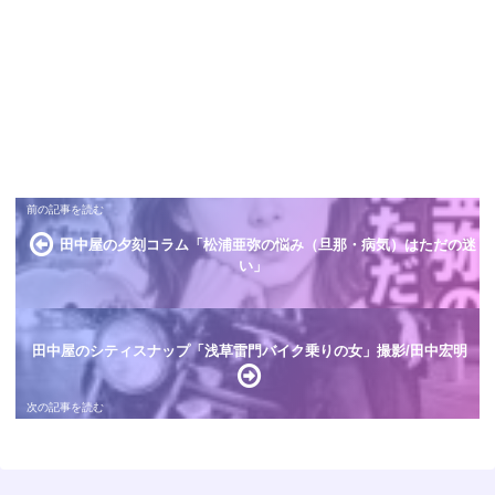
田中屋の夕刻コラム「松浦亜弥の悩み（旦那・病気）はただの迷
い」
田中屋のシティスナップ「浅草雷門バイク乗りの女」撮影/田中宏明