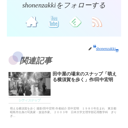
shonenzakkiをフォローする
shonenzakki
関連記事
田中屋の場末のスナップ「萌え
る横須賀を歩く」作/田中宏明
シティスナップ
萌える横須賀を歩く 撮影/田中宏明 作者紹介 田中宏明 １９８０年生まれ 東京都
昭島市出身の写真家・放送作家。 ２００３年 日本大学文理学部応用数学科 ぎり
ぎ...