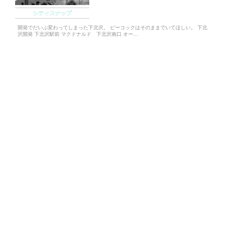
シティスナップ
開発でだいぶ変わってしまった下北沢。 ピーコックはそのままでいてほしい。 下北
沢開発 下北沢駅前 マクドナルド 下北沢南口 オー...