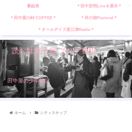
番組表
＊田中宏明Live＆展示＊
＊田中屋の峠 COFFEE＊
＊井の頭Pastoral＊
＊オールデイズ直江津Radio＊
読む駄菓子屋/ブログ番組
田中屋の少年雑記
ホーム
シティスナップ