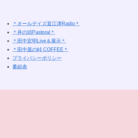
＊オールデイズ直江津Radio＊
＊井の頭Pastoral＊
＊田中宏明Live＆展示＊
＊田中屋の峠 COFFEE＊
プライバシーポリシー
番組表