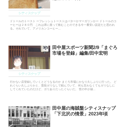
シティスナップ
ドトールのトースト ーフレッシュトーストはバターかマーガリンかー ドトールのコ
ーヒーは２８０円 これは席に座って飲むことのできる今一番安い設定だと思われ
る。それでいて、アメリカンコーヒー...
田中屋スポーツ新聞2/9「まぐろ
市場を登録」編集/田中宏明
シティスナップ
行かない店登録していくとどうなるのか まぐろ市場にかなり久しぶりに行った。 ど
れぐらい久しぶりかと、普段ガリなしで頼んでいて、何も言わなくてもガリなしに
してくれていたのだけど、ガリありだったぐらいだ。 世の中が値...
田中屋の海賊盤シティスナップ
「下北沢の情景」2023年頃