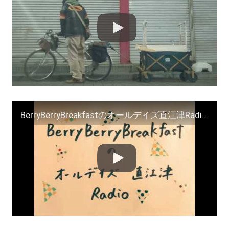
BerryBerryBreakfastのオールデイズ直江津Radio～第３０回 ヨーグルト田中 ＤＪシューカイ