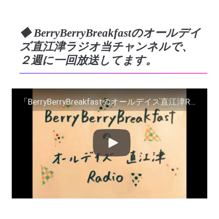
◆ BerryBerryBreakfastのオールデイ
ズ直江津ラジオ当チャンネルで、
２週に一回放送してます。
「BerryBerryBreakfastのオールデイズ直江津Radio～第２６回」パーソナリティ ヨーグルト田中＆ＤＪシューカイ and more