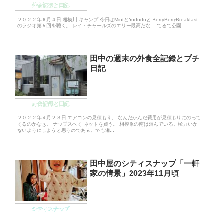
外食記録と日記
２０２２年６月４日 相模川 キャンプ 今日はMintとYududuと BerryBerryBreakfast
のラジオ第５回を聴く。 レイ・チャールズのエリー最高だな！ てるて公園 ...
田中の週末の外食全記録とプチ
日記
外食記録と日記
２０２２年４月２３日 エアコンの見積もり。 なんだかんだ費用が見積もりにのって
くるのかなぁ。 ナップスへく ネットを買う。 相模原の南は混んでいる。極力いか
ないようにしようと思うのである。でも湘...
田中屋のシティスナップ「一軒
家の情景」2023年11月頃
シティスナップ