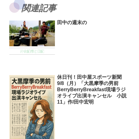
関連記事
田中の週末の
外食記録と日記
休日刊！田中屋スポーツ新聞
9/8（月）「大黒摩季の男前
BerryBerryBreakfast現場ラジ
オライブ出演キャンセル 小説
11」作/田中宏明