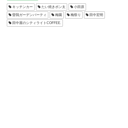
キッチンカー
たい焼きポン太
小田原
曽我ガーデンパーティ
梅園
梅祭り
田中宏明
田中屋のシティライトCOFFEE.