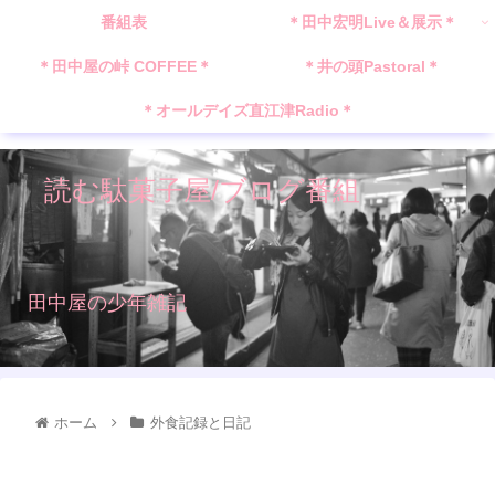
番組表
＊田中宏明Live＆展示＊
＊田中屋の峠 COFFEE＊
＊井の頭Pastoral＊
＊オールデイズ直江津Radio＊
読む駄菓子屋/ブログ番組
田中屋の少年雑記
ホーム
外食記録と日記