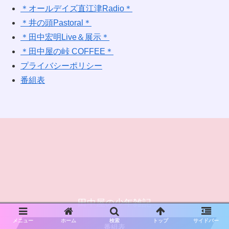
＊オールデイズ直江津Radio＊
＊井の頭Pastoral＊
＊田中宏明Live＆展示＊
＊田中屋の峠 COFFEE＊
プライバシーポリシー
番組表
田中屋の少年雑記
メニュー
ホーム
検索
トップ
サイドバー
番組表