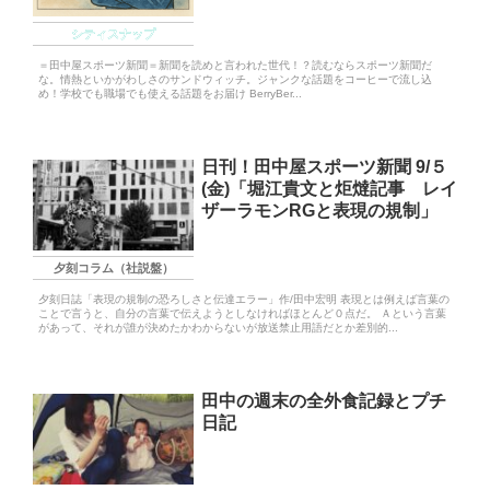
シティスナップ
＝田中屋スポーツ新聞＝新聞を読めと言われた世代！？読むならスポーツ新聞だ
な。情熱といかがわしさのサンドウィッチ。ジャンクな話題をコーヒーで流し込
め！学校でも職場でも使える話題をお届け BerryBer...
日刊！田中屋スポーツ新聞 9/５
(金)「堀江貴文と炬燵記事 レイ
ザーラモンRGと表現の規制」
夕刻コラム（社説盤）
夕刻日誌「表現の規制の恐ろしさと伝達エラー」作/田中宏明 表現とは例えば言葉の
ことで言うと、自分の言葉で伝えようとしなければほとんど０点だ。 Ａという言葉
があって、それが誰が決めたかわからないが放送禁止用語だとか差別的...
田中の週末の全外食記録とプチ
日記