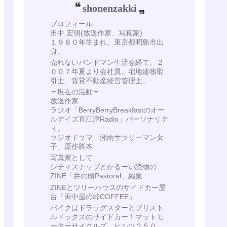
shonenzakki
プロフィール
田中 宏明(放送作家、写真家)
１９８０年生まれ、東京都昭島市出
身。
売れないバンドマン生活を経て、２
００７年夏より会社員。宅地建物取
引士、賃貸不動産経営管理士。
＝現在の活動＝
放送作家
ラジオ「BerryBerryBreakfastのオー
ルデイズ直江津Radio」パーソナリテ
ィ。
ラジオドラマ「湘南サラリーマン女
子」原作脚本
写真家として
シティスナップとかるーい読物の
ZINE「井の頭Pastoral」編集
ZINEとツリーハウスのサイドカー屋
台「田中屋の峠COFFEE」
バイクはドラッグスターとブリスト
ルドックスのサイドカー！マットモ
ーターサイクルズ ヒルツ２５０