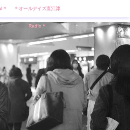
al＊
＊オールデイズ直江津
Radio＊