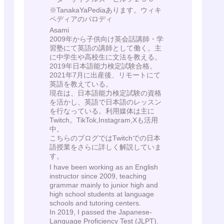
※TanakaYaPediaあります。ウィキ
ペディアのパロディ
Asami
2009年から子供向け英会話講師・学
習塾にて英語の講師として働く。主
に中学生や高校生に文法を教える。
2019年日本語能力検定試験合格。
2021年7月に出産後、リモートにて
英語を教えている。
現在は、日本語能力検定試験の資格
を活かし、英語で日本語のレッスン
を行なっている。利用媒体は主に
Twitch。TikTok,Instagram,Xも活用
中。
こちらのブログではTwitchでの日本
語授業をさらに詳しく解説していま
す。
I have been working as an English
instructor since 2009, teaching
grammar mainly to junior high and
high school students at language
schools and tutoring centers.
In 2019, I passed the Japanese-
Language Proficiency Test (JLPT).