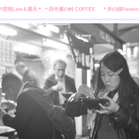
中宏明Live＆展示＊
＊田中屋の峠 COFFEE
＊井の頭Pastor
＊