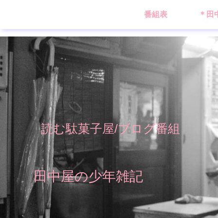
番組表
＊田
読む駄菓子屋/ブログ番組
田中屋の少年雑記