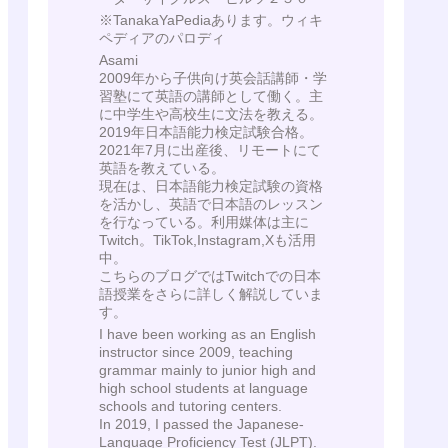
※TanakaYaPediaあります。ウィキ
ペディアのパロディ
Asami
2009年から子供向け英会話講師・学
習塾にて英語の講師として働く。主
に中学生や高校生に文法を教える。
2019年日本語能力検定試験合格。
2021年7月に出産後、リモートにて
英語を教えている。
現在は、日本語能力検定試験の資格
を活かし、英語で日本語のレッスン
を行なっている。利用媒体は主に
Twitch。TikTok,Instagram,Xも活用
中。
こちらのブログではTwitchでの日本
語授業をさらに詳しく解説していま
す。
I have been working as an English
instructor since 2009, teaching
grammar mainly to junior high and
high school students at language
schools and tutoring centers.
In 2019, I passed the Japanese-
Language Proficiency Test (JLPT).