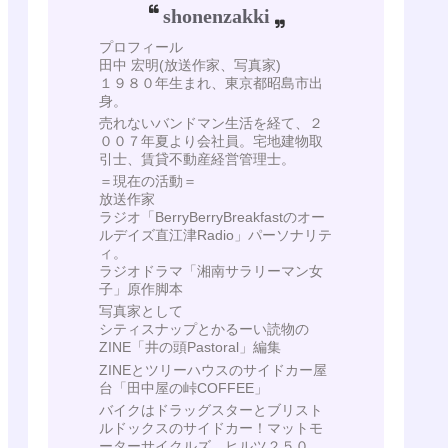
shonenzakki
プロフィール
田中 宏明(放送作家、写真家)
１９８０年生まれ、東京都昭島市出
身。
売れないバンドマン生活を経て、２
００７年夏より会社員。宅地建物取
引士、賃貸不動産経営管理士。
＝現在の活動＝
放送作家
ラジオ「BerryBerryBreakfastのオー
ルデイズ直江津Radio」パーソナリテ
ィ。
ラジオドラマ「湘南サラリーマン女
子」原作脚本
写真家として
シティスナップとかるーい読物の
ZINE「井の頭Pastoral」編集
ZINEとツリーハウスのサイドカー屋
台「田中屋の峠COFFEE」
バイクはドラッグスターとブリスト
ルドックスのサイドカー！マットモ
ーターサイクルズ ヒルツ２５０