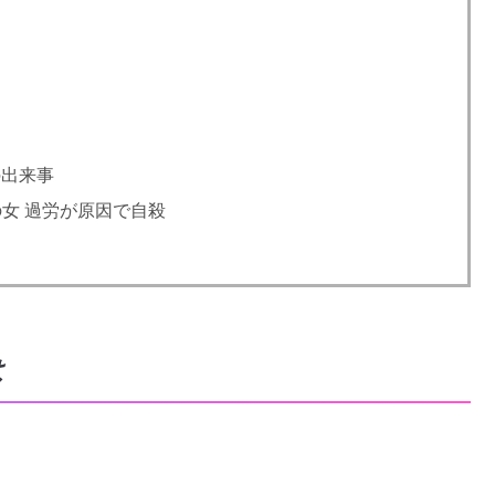
の出来事
の女 過労が原因で自殺
は