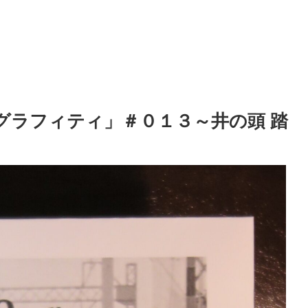
青春グラフィティ」＃０１３～井の頭 踏