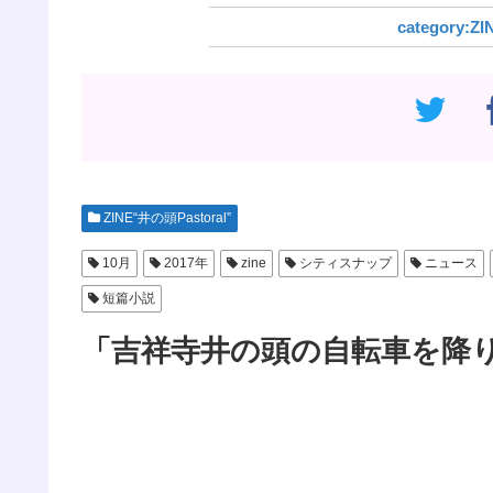
ZI
ZINE“井の頭Pastoral”
10月
2017年
zine
シティスナップ
ニュース
短篇小説
「吉祥寺井の頭の自転車を降