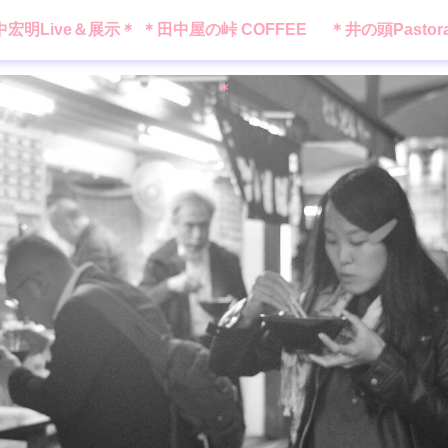
中宏明Live＆展示＊
＊田中屋の峠 COFFEE
＊井の頭Pastor
＊