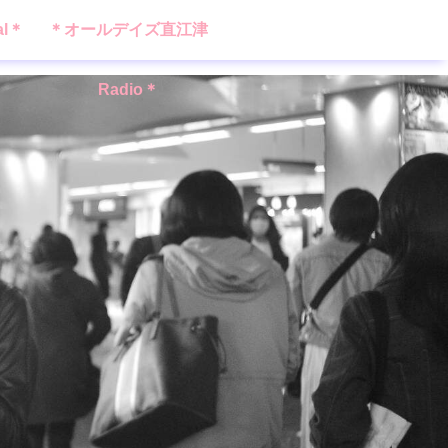
al＊
＊オールデイズ直江津
Radio＊