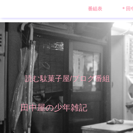
番組表
＊田
読む駄菓子屋/ブログ番組
田中屋の少年雑記