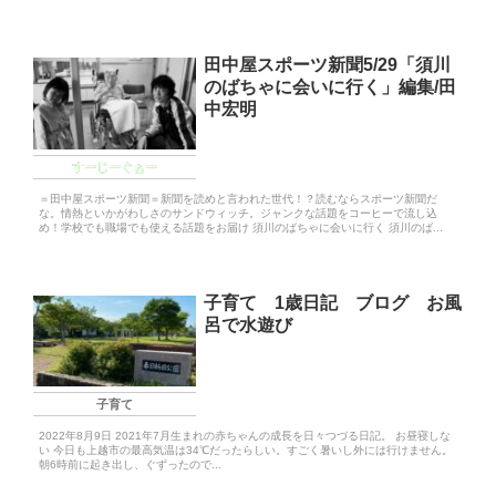
田中屋スポーツ新聞5/29「須川
のばちゃに会いに行く」編集/田
中宏明
すーじーぐぁー
＝田中屋スポーツ新聞＝新聞を読めと言われた世代！？読むならスポーツ新聞だ
な。情熱といかがわしさのサンドウィッチ。ジャンクな話題をコーヒーで流し込
め！学校でも職場でも使える話題をお届け 須川のばちゃに会いに行く 須川のば...
子育て 1歳日記 ブログ お風
呂で水遊び
子育て
2022年8月9日 2021年7月生まれの赤ちゃんの成長を日々つづる日記。 お昼寝しな
い 今日も上越市の最高気温は34℃だったらしい。すごく暑いし外には行けません。
朝6時前に起き出し、ぐずったので...