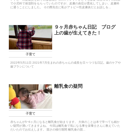
で小児科で保湿剤をもらっていたのですが、皮膚の炎症が悪化してしまい、皮膚科
に通うことにしました。 その際先生に私がアトピー性皮膚炎だとお話しを...
９ヶ月赤ちゃん日記 ブログ
上の歯が生えてきた！
子育て
2022年5月11日 2021年7月生まれの赤ちゃんの成長を日々つづる日記。歯のケアや
歯ブラシについて
離乳食の疑問
子育て
赤ちゃんが5~6ヶ月になると離乳食が始まります。 大体のことは本で学べても細か
い疑問が湧いてきますよね。 今回は離乳食で気になる事を栄養士さんに教えていた
だいたのでお伝えします。 固さの移行期間 離乳食の固...