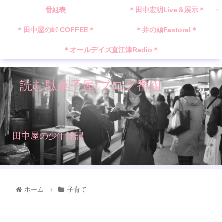
番組表
＊田中宏明Live＆展示＊
＊田中屋の峠 COFFEE＊
＊井の頭Pastoral＊
＊オールデイズ直江津Radio＊
読む駄菓子屋/ブログ番組
田中屋の少年雑記
ホーム
子育て