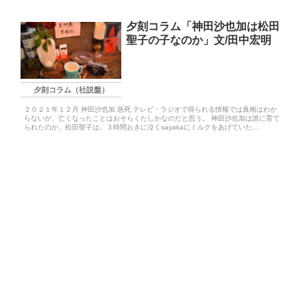
夕刻コラム「神田沙也加は松田
聖子の子なのか」文/田中宏明
夕刻コラム（社説盤）
２０２１年１２月 神田沙也加 急死 テレビ・ラジオで得られる情報では真相はわか
らないが、亡くなったことはおそらくたしかなのだと思う。 神田沙也加は誰に育て
られたのか。松田聖子は、３時間おきに泣くsayakaにミルクをあげていた...