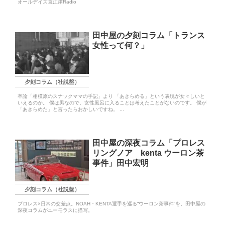
オールデイズ直江津Radio
田中屋の夕刻コラム「トランス
女性って何？」
夕刻コラム（社説盤）
卒論「相模原のスナックママの手記」より 「あきらめる」という表現が女々しいと
いえるのか。 僕は男なので、女性風呂に入ることは考えたことがないのです。 僕が
「あきらめた」と言ったらおかしいですね。 ...
田中屋の深夜コラム「プロレス
リングノア kenta ウーロン茶
事件」田中宏明
夕刻コラム（社説盤）
プロレス×日常の交差点。NOAH・KENTA選手を巡る“ウーロン茶事件”を、田中屋の
深夜コラムがユーモラスに描写。