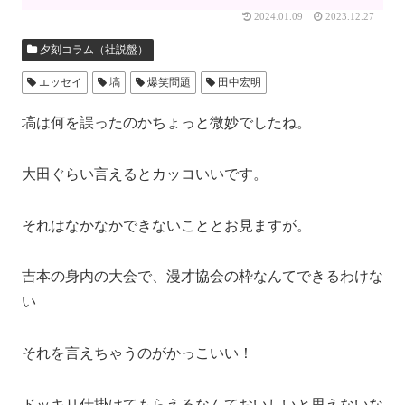
2024.01.09
2023.12.27
夕刻コラム（社説盤）
エッセイ
塙
爆笑問題
田中宏明
塙は何を誤ったのかちょっと微妙でしたね。
大田ぐらい言えるとカッコいいです。
それはなかなかできないこととお見ますが。
吉本の身内の大会で、漫才協会の枠なんてできるわけな
い
それを言えちゃうのがかっこいい！
ドッキリ仕掛けてもらえるなんておいしいと思えないな