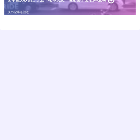
田中屋の夕刻コラム「松本人志 性加害」文/田中宏明