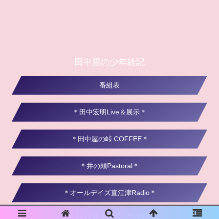
田中屋の少年雑記
番組表
＊田中宏明Live＆展示＊
＊田中屋の峠 COFFEE＊
＊井の頭Pastoral＊
＊オールデイズ直江津Radio＊
© 2021 田中屋の少年雑記.