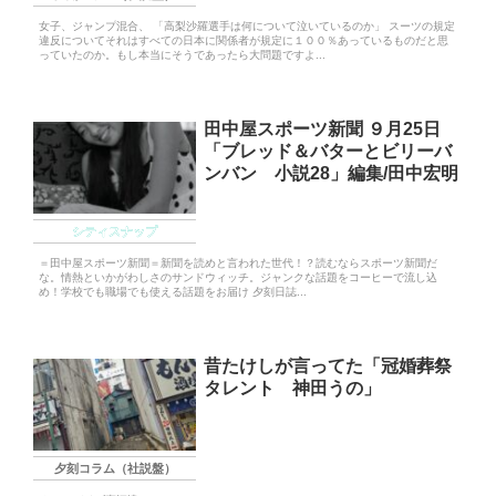
女子、ジャンプ混合、 「高梨沙羅選手は何について泣いているのか」 スーツの規定
違反についてそれはすべての日本に関係者が規定に１００％あっているものだと思
っていたのか。もし本当にそうであったら大問題ですよ...
田中屋スポーツ新聞 ９月25日
「ブレッド＆バターとビリーバ
ンバン 小説28」編集/田中宏明
シティスナップ
＝田中屋スポーツ新聞＝新聞を読めと言われた世代！？読むならスポーツ新聞だ
な。情熱といかがわしさのサンドウィッチ。ジャンクな話題をコーヒーで流し込
め！学校でも職場でも使える話題をお届け 夕刻日誌...
昔たけしが言ってた「冠婚葬祭
タレント 神田うの」
夕刻コラム（社説盤）