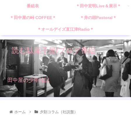
番組表
＊田中宏明Live＆展示＊
＊田中屋の峠 COFFEE＊
＊井の頭Pastoral＊
＊オールデイズ直江津Radio＊
読む駄菓子屋/ブログ番組
田中屋の少年雑記
ホーム
夕刻コラム（社説盤）