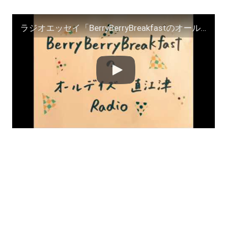
ラジオエッセイ「BerryBerryBreakfastのオールデイズ直江津Radio〜第５４回」ヨーグルト田中とDJシューカイ