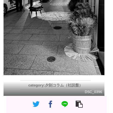
夕刻コラム（社説盤）
DSC_0396