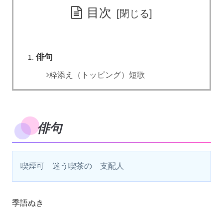
目次
俳句
粋添え（トッピング）短歌
俳句
喫煙可　迷う喫茶の　支配人
季語ぬき