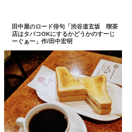
田中屋のロード俳句「渋谷道玄坂 喫茶
店はタバコOKにするかどうかのすーじ
ーぐぁー」作/田中宏明