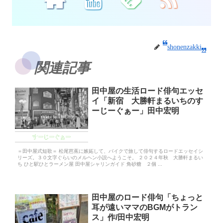
shonenzakki
関連記事
田中屋の生活ロード俳句エッセ
イ「新宿 大勝軒まるいちのす
ーじーぐぁー」田中宏明
すーじーぐぁー
＝田中屋式短歌＝ 松尾芭蕉に嫉妬して、バイクで旅して俳句するロードエッセイシ
リーズ。３０文字ぐらいのメルヘン小説へようこそ。 ２０２４年秋 大勝軒まるい
ち ひと駅ひとラーメン屋 田中屋シャリンガイド 角砂糖 ２個 ...
田中屋のロード俳句「ちょっと
耳が遠いママのBGMがトラン
ス」作/田中宏明