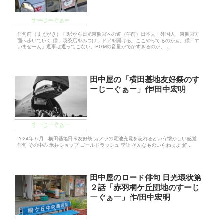
すーじーぐぁー
俳句前（まえがき） 〇駅から日光東照宮への道（午前）日本人・外国人 東照宮方
面へ歩いていく 僕、喫茶店をみつけ、ドアを開ける。ここやってるのかぁ。僕「す
いませーん」返事は返ってこない。BGMの音量がでかすぎるのか。 ...
田中屋の「横田基地友好祭のす
ーじーぐぁー」作/田中宏明
すーじーぐぁー
2024年５月 横田基地日米友好祭 カメラの電池充電を忘れるという懐かしい感覚
俳句 その中の 米兵ショップ ゴールドラッシュ 季語 そんなものいらねぇよ 解...
田中屋のロード俳句 日光環状第
２話「赤羽桐ケ丘団地のすーじ
ーぐぁー」作/田中宏明