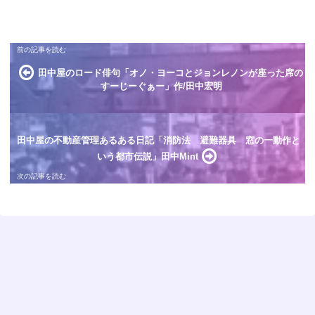
田中屋のロード俳句「オノ・ヨーコとジョンレノンが座った席の
すーじーぐぁー」作/田中宏明
田中屋の不動産管理あるある日記「消防法 避難器具 窓の一動作と
いう都市伝説」田中Mint