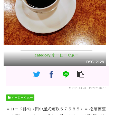
すーじーぐぁー
DSC_2128
2025.04.20
2025.04.18
すーじーぐぁー
＝ロード俳句（田中屋式短歌５７５８５）＝ 松尾芭蕉