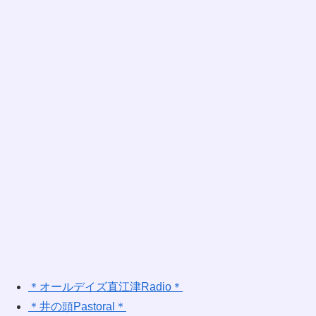
＊オールデイズ直江津Radio＊
＊井の頭Pastoral＊