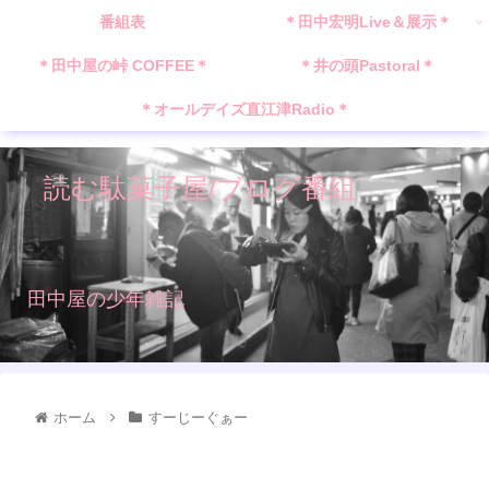
番組表
＊田中宏明Live＆展示＊
＊田中屋の峠 COFFEE＊
＊井の頭Pastoral＊
＊オールデイズ直江津Radio＊
読む駄菓子屋/ブログ番組
田中屋の少年雑記
ホーム
すーじーぐぁー