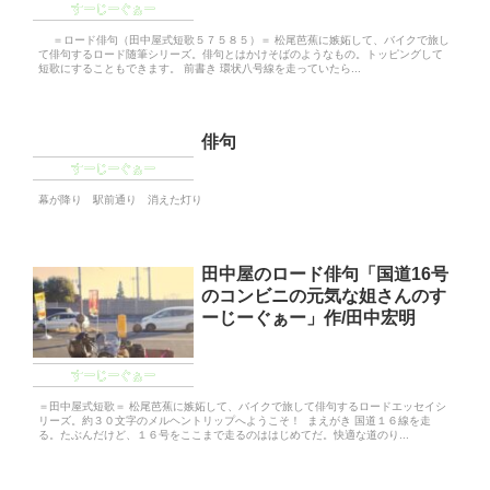
すーじーぐぁー
＝ロード俳句（田中屋式短歌５７５８５）＝ 松尾芭蕉に嫉妬して、バイクで旅し
て俳句するロード随筆シリーズ。俳句とはかけそばのようなもの。トッピングして
短歌にすることもできます。 前書き 環状八号線を走っていたら...
俳句
すーじーぐぁー
幕が降り 駅前通り 消えた灯り
田中屋のロード俳句「国道16号
のコンビニの元気な姐さんのす
ーじーぐぁー」作/田中宏明
すーじーぐぁー
＝田中屋式短歌＝ 松尾芭蕉に嫉妬して、バイクで旅して俳句するロードエッセイシ
リーズ。約３０文字のメルヘントリップへようこそ！ まえがき 国道１６線を走
る。たぶんだけど、１６号をここまで走るのははじめてだ。快適な道のり...