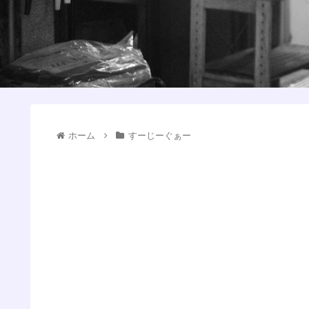
ホーム
すーじーぐぁー