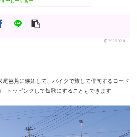
すーじーぐぁー
2026.02.01
松尾芭蕉に嫉妬して、バイクで旅して俳句するロード
の。トッピングして短歌にすることもできます。