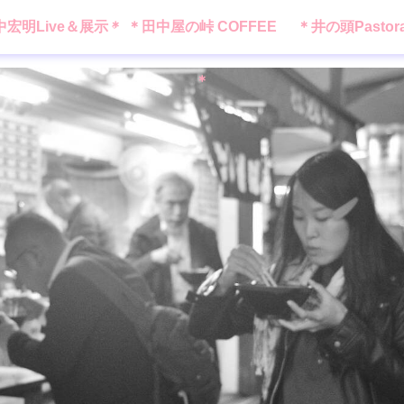
中宏明Live＆展示＊
＊田中屋の峠 COFFEE
＊井の頭Pastor
＊