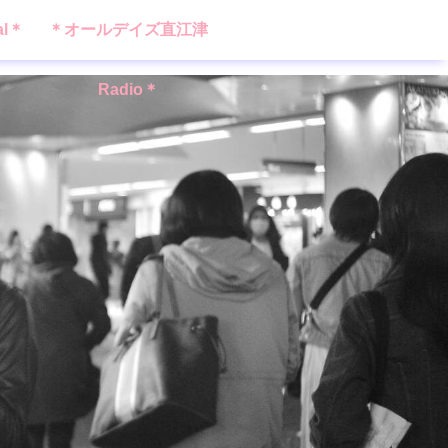
al＊
＊オールデイズ直江津
Radio＊