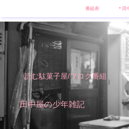
番組表
＊田
読む駄菓子屋/ブログ番組
田中屋の少年雑記