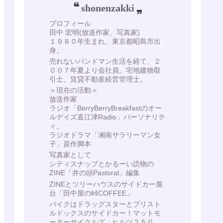
shonenzakki
プロフィール
田中 宏明(放送作家、写真家)
１９８０年生まれ、東京都昭島市出
身。
売れないバンドマン生活を経て、２
００７年夏より会社員。宅地建物取
引士、賃貸不動産経営管理士。
＝現在の活動＝
放送作家
ラジオ「BerryBerryBreakfastのオー
ルデイズ直江津Radio」パーソナリテ
ィ。
ラジオドラマ「湘南サラリーマン女
子」原作脚本
写真家として
シティスナップとかるーい読物の
ZINE「井の頭Pastoral」編集
ZINEとツリーハウスのサイドカー屋
台「田中屋の峠COFFEE」
バイクはドラッグスターとブリスト
ルドックスのサイドカー！マットモ
ーターサイクルズ ヒルツ２５０