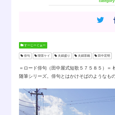
すーじーぐぁー
俳句
喫茶ケイ
夫婦盛り
夫婦茶碗
田中宏明
＝ロード俳句（田中屋式短歌５７５８５）＝ 
随筆シリーズ。俳句とはかけそばのようなも