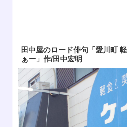
田中屋のロード俳句「愛川町 
ぁー」作/田中宏明