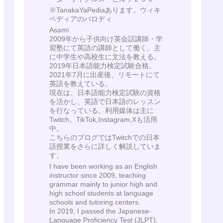
※TanakaYaPediaあります。ウィキ
ペディアのパロディ
Asami
2009年から子供向け英会話講師・学
習塾にて英語の講師として働く。主
に中学生や高校生に文法を教える。
2019年日本語能力検定試験合格。
2021年7月に出産後、リモートにて
英語を教えている。
現在は、日本語能力検定試験の資格
を活かし、英語で日本語のレッスン
を行なっている。利用媒体は主に
Twitch。TikTok,Instagram,Xも活用
中。
こちらのブログではTwitchでの日本
語授業をさらに詳しく解説していま
す。
I have been working as an English
instructor since 2009, teaching
grammar mainly to junior high and
high school students at language
schools and tutoring centers.
In 2019, I passed the Japanese-
Language Proficiency Test (JLPT).