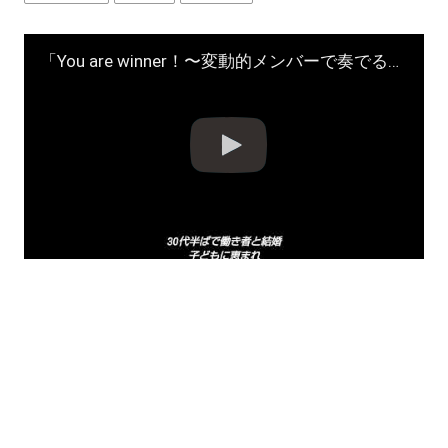
「You are winner！〜変動的メンバーで奏でる女のミュージック」作詞・作 曲/田中宏明 #shorts #サイドカー #zine