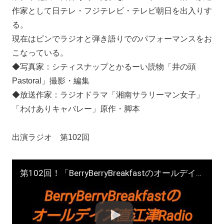
作家として日テレ・フジテレビ・テレビ朝日を出入りす
る。
現在はピンでラジオと弾き語りでのパフォーマンスをお
こなっている。
◆写真家：シティスナップとかるーい読物「井の頭
Pastoral」撮影・編集
◆放送作家：ラジオドラマ「湘南サラリーマン女子」
「わけありキャバレー」原作・脚本
出演ラジオ 第102回
第102回！「BerryBerryBreakfastのオールデイズ直江津Radio」ヨーグルト田中とDJシューカイ