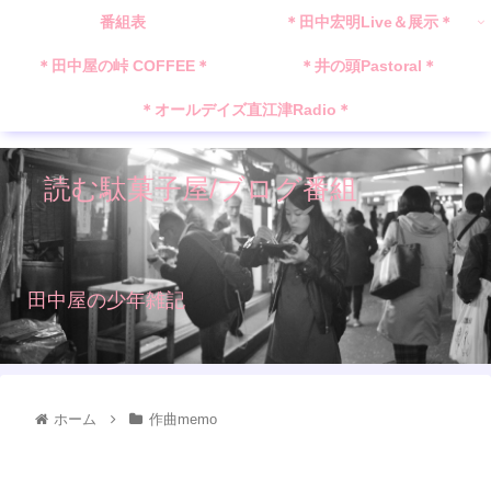
番組表
＊田中宏明Live＆展示＊
＊田中屋の峠 COFFEE＊
＊井の頭Pastoral＊
＊オールデイズ直江津Radio＊
読む駄菓子屋/ブログ番組
田中屋の少年雑記
ホーム
作曲memo