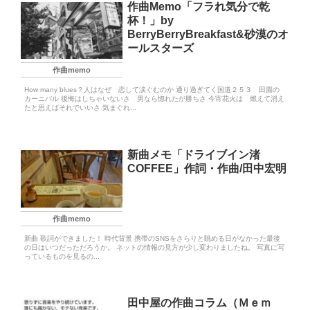
作曲Memo「フラれ気分で乾
杯！」by
BerryBerryBreakfast&砂漠のオ
ールスターズ
作曲memo
How many blues？人はなぜ 恋して涙ぐむのか 通り過ぎてく国道２５３ 田園の
カーニバル 後悔はしちゃいないさ 男なら惚れたが勝ちさ 今宵花火は 燃えて消え
たと思えばそれでいいさ 気まぐれ...
新曲メモ「ドライブイン渚
COFFEE」作詞・作曲/田中宏明
作曲memo
新曲 歌詞ができました！ 時代背景 携帯のSNSをさらりと眺める日がなかった最後
の日はいつだっただろうか。 ネットの情報の見方が少し変わりましたね。 写真に写
っているものを見るの...
田中屋の作曲コラム（Ｍｅｍ