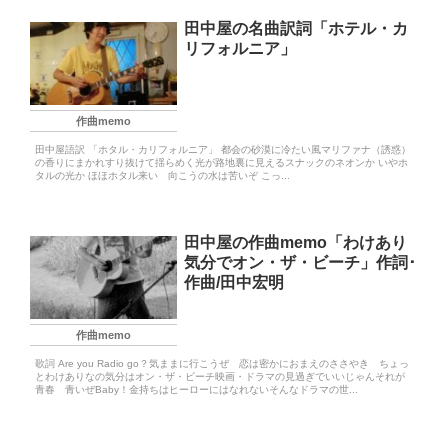
田中屋の名曲訳詞「ホテル・カ
リフォルニア」
作曲memo
田中屋語訳 「ホタル・カリフォルニア」 都会の砂漠に冷たい風マリファナ（誘惑）
の香りにまかれすり抜けて揺らめく光が路地裏に見えるスナックのネオンか いやホ
タルの光か ほほホタル来い 向こうの水は苦いぞ こっ...
田中屋の作曲memo「わけあり
気分でオン・ザ・ビーチ」作詞･
作曲/田中宏明
作曲memo
歌詞 Are you Radio go？気ままに行こうぜ 恋は密かにおまえのささやき ちょっ
とわけありなの気分はオン・ザ・ビーチ映画・ドラマの見過ぎでいいじゃんそれが
青春 青いぜBaby！金持ちはヒーローにはなれないそんなドラマの世...