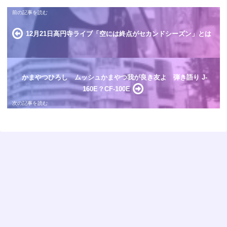
12月21日高円寺ライブ「空には終点がセカンドシーズン」とは
かまやつひろし ムッシュかまやつ我が良き友よ 弾き語り J-
160E？CF-100E