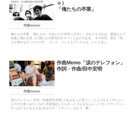
ｏ）
「俺たちの卒業」
作曲memo
俺たちの卒業 「俺たちの」のあたりが非常にダサい。それでもそれは、硬派なんて
言葉に憧れを持った僕たちの世代のオマージュなのである。 ８０年代、男が「僕」
とか使わなかったのです。 そして、バンドもアイドルも、いいときに...
作曲Memo「涙のテレフォン」
作詞・作曲/田中宏明
作曲memo
涙のテレフォン 作詞・作曲/田中宏明 人生はきっと苦しいことよりかもくやしいこ
との方が多いみたいなの 洋楽直訳したらきっとそんなもんレッツダンスウィズミ―
やっぱりそんなもんね あなたの「くやしい」なんて 解...