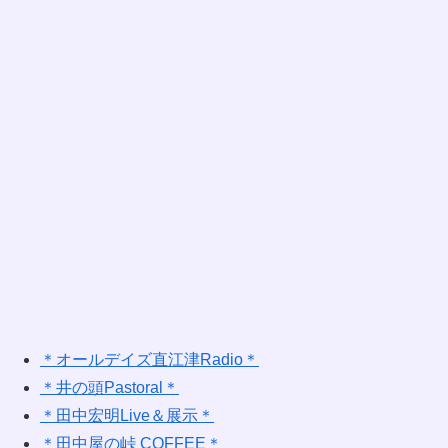
＊オールデイズ直江津Radio＊
＊井の頭Pastoral＊
＊田中宏明Live＆展示＊
＊田中屋の峠 COFFEE＊