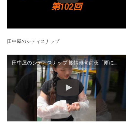
田中屋のシティスナップ
田中屋のシティスナップ 旅情俳句前夜「雨に濡れる高田馬場の女」撮影/田中宏明 #サーファー #shorts #zine