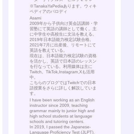
※TanakaYaPediaあります。ウィキ
ペディアのパロディ
Asami
2009年から子供向け英会話講師・学
習塾にて英語の講師として働く。主
に中学生や高校生に文法を教える。
2019年日本語能力検定試験合格。
2021年7月に出産後、リモートにて
英語を教えている。
現在は、日本語能力検定試験の資格
を活かし、英語で日本語のレッスン
を行なっている。利用媒体は主に
Twitch。TikTok,Instagram,Xも活用
中。
こちらのブログではTwitchでの日本
語授業をさらに詳しく解説していま
す。
I have been working as an English
instructor since 2009, teaching
grammar mainly to junior high and
high school students at language
schools and tutoring centers.
In 2019, I passed the Japanese-
Language Proficiency Test (JLPT).