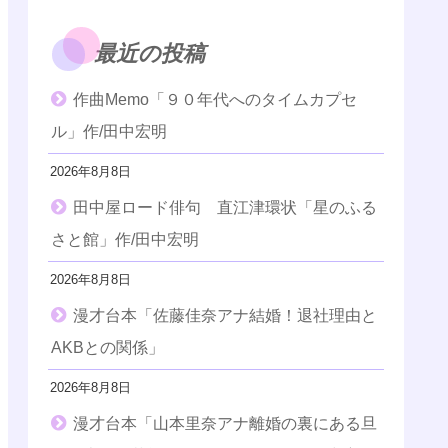
最近の投稿
作曲Memo「９０年代へのタイムカプセ
ル」作/田中宏明
2026年8月8日
田中屋ロード俳句 直江津環状「星のふる
さと館」作/田中宏明
2026年8月8日
漫才台本「佐藤佳奈アナ結婚！退社理由と
AKBとの関係」
2026年8月8日
漫才台本「山本里奈アナ離婚の裏にある旦