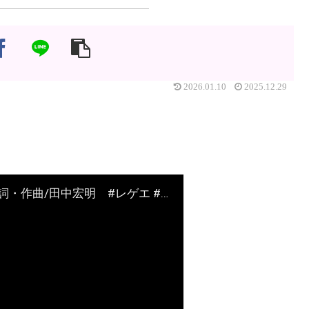
2026.01.10
2025.12.29
作曲Memo「そもそも何故わけありなのか」作詞・作曲/田中宏明 #レゲエ #ジャズ #ブルース #shorts