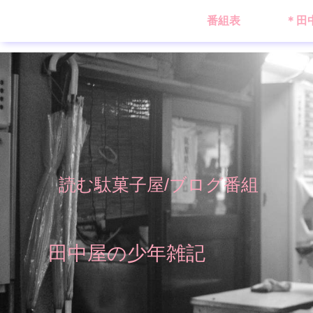
番組表
＊田
読む駄菓子屋/ブログ番組
田中屋の少年雑記