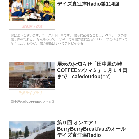
デイズ直江津Radio第114回
直江津ラジオ
おはようございます、ヨーグルト田中です。 僕らに必要なことは、VHSテープの修
復と保存である。 なんちゃって。 いや、でも僕の家にあるVHSテープだけはすべて
そうしたいものだ。 僕の感性はすべてテレビからも...
展示のお知らせ「田中屋の峠
COFFEEのツマミ」１月１４日
まで cafedoudouにて
映像ライブラリー
田中屋の峠COFFEEのツマミ展
第９回 オンエア！
BerryBerryBreakfastのオール
デイズ直江津Radio