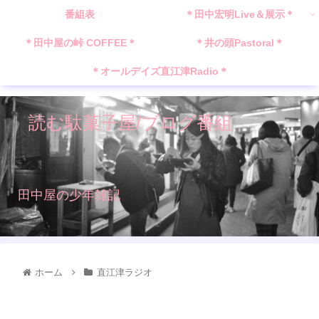
番組表
＊田中宏明Live＆展示＊
＊田中屋の峠 COFFEE＊
＊井の頭Pastoral＊
＊オールデイズ直江津Radio＊
読む駄菓子屋/ブログ番組
田中屋の少年雑記
ホーム
直江津ラジオ