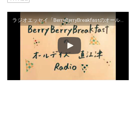
ラジオエッセイ「BerryBerryBreakfastのオールデイズ直江津Radio〜第５４回」ヨーグルト田中とDJシューカイ