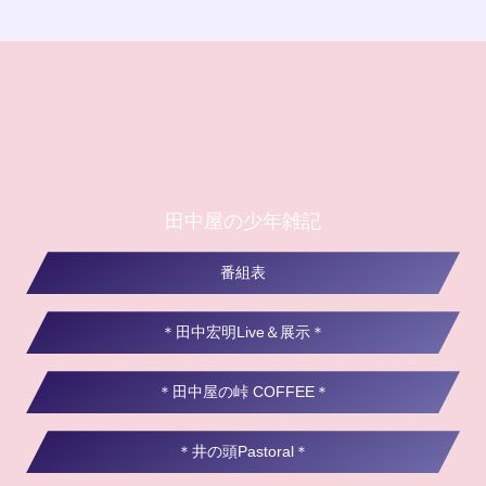
田中屋の少年雑記
番組表
＊田中宏明Live＆展示＊
＊田中屋の峠 COFFEE＊
＊井の頭Pastoral＊