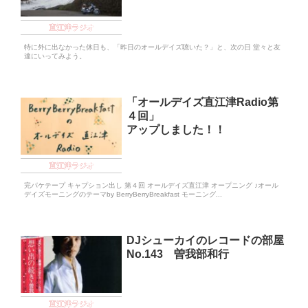
直江津ラジオ
特に外に出なかった休日も、「昨日のオールデイズ聴いた？」と、次の日 堂々と友
達にいってみよう。
「オールデイズ直江津Radio第
４回」
アップしました！！
直江津ラジオ
完パケテープ キャプション出し 第４回 オールデイズ直江津 オープニング ♪オール
デイズモーニングのテーマby BerryBerryBreakfast モーニング...
DJシューカイのレコードの部屋
No.143 曽我部和行
直江津ラジオ