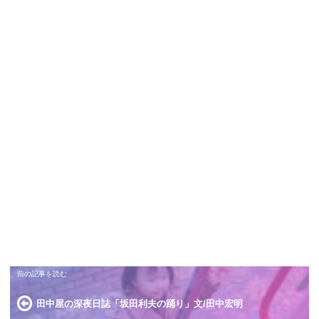
田中屋の深夜日誌「坂田利夫の踊り」文/田中宏明