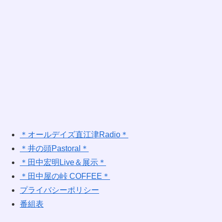
＊オールデイズ直江津Radio＊
＊井の頭Pastoral＊
＊田中宏明Live＆展示＊
＊田中屋の峠 COFFEE＊
プライバシーポリシー
番組表