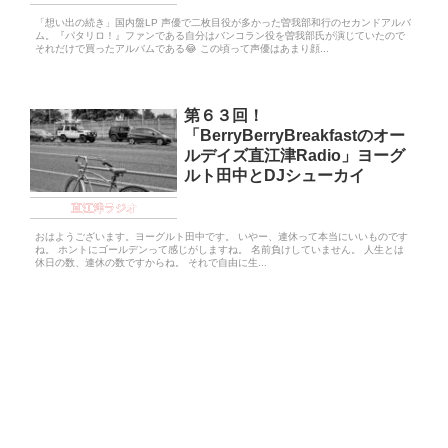
「想い出の続き」国内盤LP 声優で二枚目役が多かった曽我部和行のセカンドアルバ
ム。『パタリロ！』ファンである自分はバンコラン役を曽我部氏が演じていたので
それだけで買ったアルバムである😂 この頃って声優はあまり顔...
第６３回！
「BerryBerryBreakfastのオー
ルデイズ直江津Radio」ヨーグ
ルト田中とDJシューカイ
直江津ラジオ
おはようございます。ヨーグルト田中です。 いやー、連休って本当にいいものです
ね。 ホントにゴールデンって感じがしますね。 名前負けしていません。 人生とは
休日の数、連休の数ですからね。 それで自由に生...