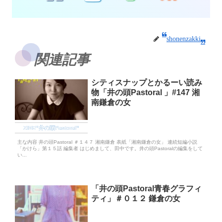
shonenzakki
関連記事
シティスナップとかるーい読み
物「井の頭Pastoral 」#147 湘
南鎌倉の女
ZINE“井の頭Pastoral”
主な内容 井の頭Pastoral ＃１４７ 湘南鎌倉 表紙「湘南鎌倉の女」 連続短編小説
「かけら」第１５話 編集者 はじめまして、田中です。井の頭Pastoralの編集をして
い...
「井の頭Pastoral青春グラフィ
ティ」＃０１２ 鎌倉の女