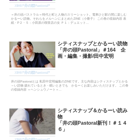
ZINE“井の頭Pastoral”
＝井の頭パストラル＝時代と町と人物のスリーショット。電車ひと駅の間に楽しむ
かるーい読物。それらをメルヘンにまとめたZINE（小冊子） この巻の収録内容 表
紙・P２・５：小田原の喫茶店の女 Ｐ１：デュエット...
シティスナップとかるーい読物
「井の頭Pastoral」＃164 企
画・編集・撮影/田中宏明
ZINE“井の頭Pastoral”
井の頭Pastoralとは 私田中宏明編集のZINEです。主な内容はシティスナップとかる
～い読物 疲れているとき・眠いときでも かるーくお楽しみいただけます。 この巻
の収録内容 ＝ヘンシュウノート＝...
シティスナップ＆かるーい読み
物
「井の頭Pastoral新刊！＃１４
６」
ZINE“井の頭Pastoral”