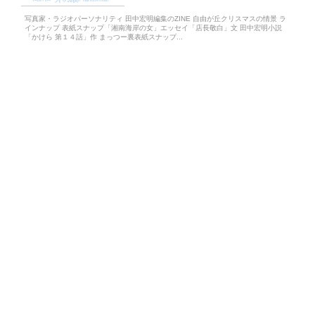
写真家・ラジオパーソナリティ 田中宏明編集のZINE 自由が丘クリスマスの情景 ラ
インナップ 表紙スナップ「湘南海岸の女」エッセイ「店長敬白」文 田中宏明小説
「かけら 第１４話」作 まっつー裏表紙スナップ...