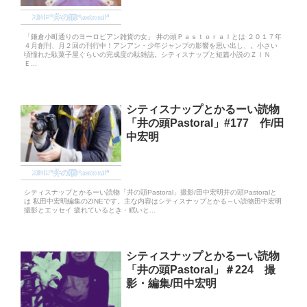
ZINE“井の頭Pastoral”
「鎌倉小町通りのヨーロピアン雑貨の女」 井の頭Ｐａｓｔｏｒａｌとは ２０１７年
４月創刊、月２回の刊行中！アンアン・少年ジャンプの影響を思い出し、。小さい
頃憧れた駄菓子屋ぐらいの完成度の駄雑誌。シティスナップと短篇小説のＺＩＮ
Ｅ...
シティスナップとかるーい読物
「井の頭Pastoral」#177 作/田
中宏明
ZINE“井の頭Pastoral”
シティスナップとかるーい読物「井の頭Pastoral」撮影/田中宏明井の頭Pastoralと
は 私田中宏明編集のZINEです。主な内容はシティスナップとかる～い読物田中宏明
撮影とエッセイ 疲れているとき・眠いと...
シティスナップとかるーい読物
「井の頭Pastoral」＃224 撮
影・編集/田中宏明