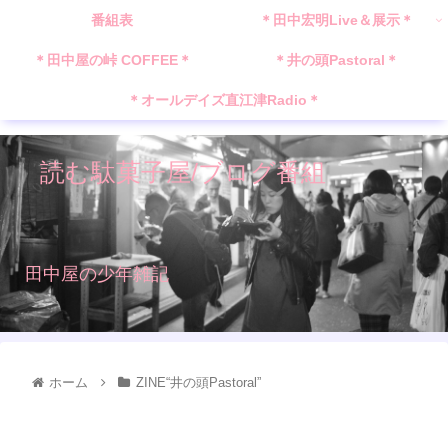
番組表
＊田中宏明Live＆展示＊
＊田中屋の峠 COFFEE＊
＊井の頭Pastoral＊
＊オールデイズ直江津Radio＊
読む駄菓子屋/ブログ番組
田中屋の少年雑記
ホーム
ZINE“井の頭Pastoral”