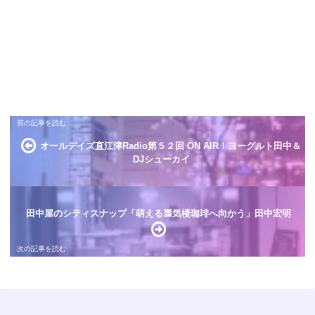
オールデイズ直江津Radio第５２回 ON AIR！ヨーグルト田中＆
DJシューカイ
田中屋のシティスナップ「萌える蜃気楼珈琲へ向かう」田中宏明