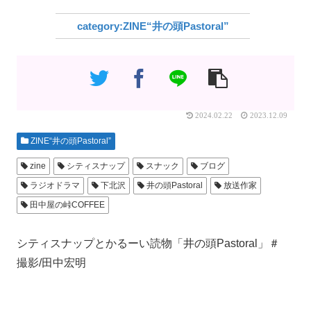
ZINE“井の頭Pastoral”
2024.02.22
2023.12.09
ZINE“井の頭Pastoral”
zine
シティスナップ
スナック
ブログ
ラジオドラマ
下北沢
井の頭Pastoral
放送作家
田中屋の峠COFFEE
シティスナップとかるーい読物「井の頭Pastoral」＃
撮影/田中宏明