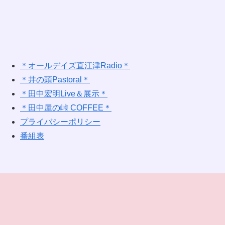
＊オールデイズ直江津Radio＊
＊井の頭Pastoral＊
＊田中宏明Live＆展示＊
＊田中屋の峠 COFFEE＊
プライバシーポリシー
番組表