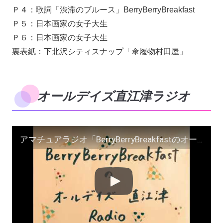
Ｐ４：歌詞「渋滞のブルース」BerryBerryBreakfast
Ｐ５：日本画家の女子大生
Ｐ６：日本画家の女子大生
裏表紙：下北沢シティスナップ「傘履物村田屋」
オールデイズ直江津ラジオ
アマチュアラジオ「BerryBerryBreakfastのオールデイズ直江津Radio〜第５１回」ヨーグルト田中とDJシューカイラジオドラマ