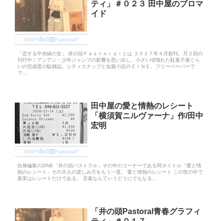
ティ」＃０２３ 田中屋のブロマ
イド
ZINE“井の頭Pastoral”
「恋する中央線の女」 井の頭Ｐａｓｔｏｒａｌとは ２０１７年４月創刊、月２回の
刊行中！アンアン・少年ジャンプの影響を思い出し、小さい頃憧れた駄菓子屋ぐら
いの完成度の駄雑誌。シティスナップと短篇小説のＺＩＮＥ。フリーペーパーで
で...
田中屋の愛と情熱のレシート
「横須賀ニルヴァーナ」作/田中
宏明
ZINE“井の頭Pastoral”
自身編集のZINE「井の頭パストラル」その中のコーナーである同タイトル「愛と情
熱のレシート」その大人の楽しみ方をもう一度。 愛と情熱のレシート この世の中で
真実はレシートだけである。 言葉なんていうどうにでもなる...
「井の頭Pastoral青春グラフィ