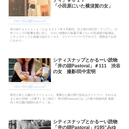
ティ」＃０１７
「小田原にいた横須賀の女」
ZINE“井の頭Pastoral”
井の頭Ｐａｓｔｏｒａｌとは ２０１７年４月創刊、月２回の刊行中！アンアン・少
年ジャンプの影響を思い出し、小さい頃憧れた駄菓子屋ぐらいの完成度の駄雑誌。
シティスナップと短篇小説のＺＩＮＥ。フリーペーパーでですので、喫茶店でお目
にかかり...
シティスナップとかるーい読物
「井の頭Pastoral」＃111 渋谷
の女 撮影/田中宏明
ZINE“井の頭Pastoral”
時代と町と人物のスリーショット。電車ひと駅の間で読めるストーリー。それらを
まとめたZINE（小冊子）をご紹介！ 井の頭Pastoralとは この巻の収録内容 表紙：
代々木公園の階段の女Ｐ１：吉...
シティスナップとかるーい読物
「井の頭Pastoral」#195“みゆ