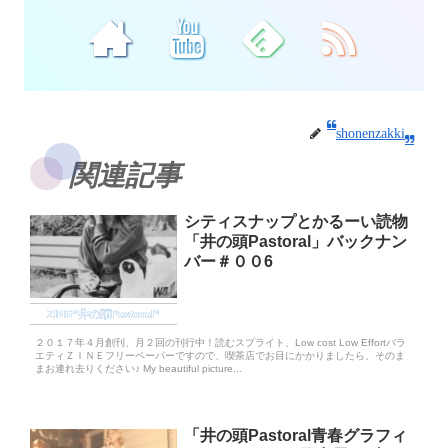
shonenzakki
関連記事
シティスナップとかるーい読物
「井の頭Pastoral」バックナン
バー＃００6
ZINE“井の頭Pastoral”
２０１７年４月創刊、月２回の刊行中！読むスプライト、Low cost Low Effortバラ
エティＺＩＮＥフリーペーパーですので、喫茶店でお目にかかりましたら、そのま
まお連れ去りください♪ My beautiful picture...
「井の頭Pastoral青春グラフィ