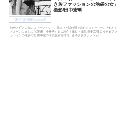
き族ファッションの池袋の女」
撮影/田中宏明
ZINE“井の頭Pastoral”
時代と町と人物のスリーショット。電車ひと駅の間で読めるストーリー。それらを
メルヘンにまとめたZINE（小冊子）をご紹介！撮影・編集/田中宏明 みゆき族ファ
ッションの池袋の女 田中屋の海賊盤旅情俳句「みゆき族ファッション...