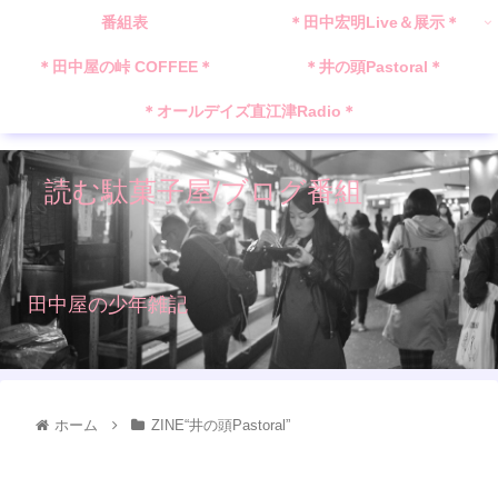
番組表
＊田中宏明Live＆展示＊
＊田中屋の峠 COFFEE＊
＊井の頭Pastoral＊
＊オールデイズ直江津Radio＊
読む駄菓子屋/ブログ番組
田中屋の少年雑記
ホーム
ZINE“井の頭Pastoral”