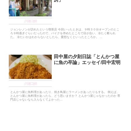
夕刻日誌
ジョンレノンが訪れたという喫茶店 今回いったときは、９時３０分オープンのとこ
ろ９時過ぎぐらいだったので、バイクを停めたところで目が合い、冷たく断られ
た。 冷たいかはわからないとしたら、愛想なくといったところか。 ...
田中屋の夕刻日誌「とんかつ屋
に魚の卒論」エッセイ/田中宏明
夕刻日誌
とんかつ屋に魚料理があったり、焼き鳥屋にラーメンがあったりもする。 例えば、
とんかつ屋に魚料理があったら、どう思いますか？ とんかつ屋じゃなかったのか 専
門店じゃないなら入らなくてよかった...