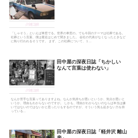
夕刻日誌
「しゃそう」といえば車窓でる。世界の車窓の。でも今回のテーマは社葬である。
社葬という言葉、僕は最近はじめて聞きました。 会社の代表がなくなったときなど
に執り行われるそうです。 まず、この社葬について、１...
田中屋の深夜日誌「ちかしい
なんて言葉は使わない」
夕刻日誌
なんか苦手な言葉ってありますよね。なんか気持ちが悪いというか、気分が悪いと
いうか、理由もわからないのですが。 しかも、理由がわからないのならば本当は嫌
いではないのではないかと思ったりもするのですが、そういう気も起きない力を持
っている...
田中屋の深夜日誌「軽井沢 離山
房」