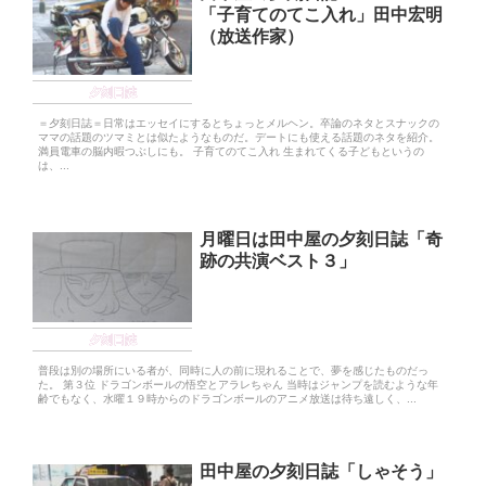
「子育てのてこ入れ」田中宏明
（放送作家）
夕刻日誌
＝夕刻日誌＝日常はエッセイにするとちょっとメルヘン。卒論のネタとスナックの
ママの話題のツマミとは似たようなものだ。デートにも使える話題のネタを紹介。
満員電車の脳内暇つぶしにも。 子育てのてこ入れ 生まれてくる子どもというの
は、...
月曜日は田中屋の夕刻日誌「奇
跡の共演ベスト３」
夕刻日誌
普段は別の場所にいる者が、同時に人の前に現れることで、夢を感じたものだっ
た。 第３位 ドラゴンボールの悟空とアラレちゃん 当時はジャンプを読むような年
齢でもなく、水曜１９時からのドラゴンボールのアニメ放送は待ち遠しく、...
田中屋の夕刻日誌「しゃそう」