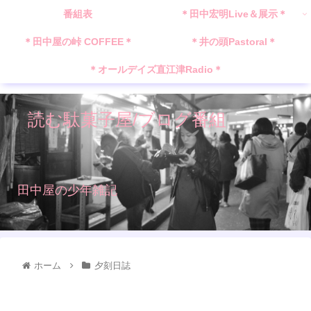
番組表
＊田中宏明Live＆展示＊
＊田中屋の峠 COFFEE＊
＊井の頭Pastoral＊
＊オールデイズ直江津Radio＊
読む駄菓子屋/ブログ番組
田中屋の少年雑記
ホーム
夕刻日誌