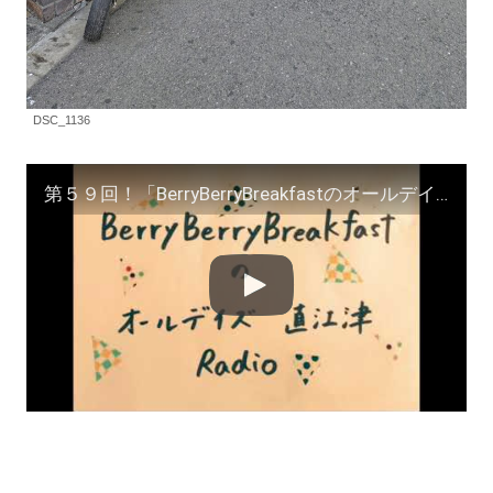
DSC_1136
第５９回！「BerryBerryBreakfastのオールデイズ直江津Radio」ヨーグルト田中とDJシューカイ