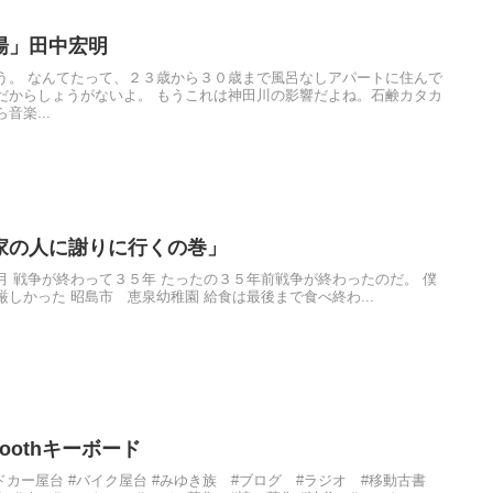
湯」田中宏明
う。 なんてたって、２３歳から３０歳まで風呂なしアパートに住んで
だからしょうがないよ。 もうこれは神田川の影響だよね。石鹸カタカ
楽...
家の人に謝りに行くの巻」
 戦争が終わって３５年 たったの３５年前戦争が終わったのだ。 僕
しかった 昭島市 恵泉幼稚園 給食は最後まで食べ終わ...
oothキーボード
サイドカー屋台 #バイク屋台 #みゆき族 #ブログ #ラジオ #移動古書