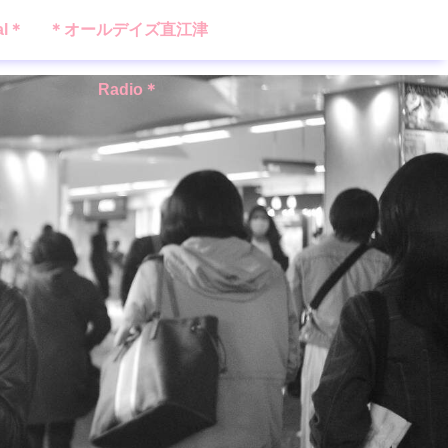
al＊
＊オールデイズ直江津
Radio＊