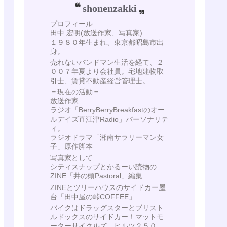
shonenzakki
プロフィール
田中 宏明(放送作家、写真家)
１９８０年生まれ、東京都昭島市出
身。
売れないバンドマン生活を経て、２
００７年夏より会社員。宅地建物取
引士、賃貸不動産経営管理士。
＝現在の活動＝
放送作家
ラジオ「BerryBerryBreakfastのオー
ルデイズ直江津Radio」パーソナリテ
ィ。
ラジオドラマ「湘南サラリーマン女
子」原作脚本
写真家として
シティスナップとかるーい読物の
ZINE「井の頭Pastoral」編集
ZINEとツリーハウスのサイドカー屋
台「田中屋の峠COFFEE」
バイクはドラッグスターとブリスト
ルドックスのサイドカー！マットモ
ーターサイクルズ ヒルツ２５０