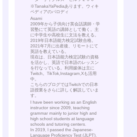
※TanakaYaPediaあります。ウィキ
ペディアのパロディ
Asami
2009年から子供向け英会話講師・学
習塾にて英語の講師として働く。主
に中学生や高校生に文法を教える。
2019年日本語能力検定試験合格。
2021年7月に出産後、リモートにて
英語を教えている。
現在は、日本語能力検定試験の資格
を活かし、英語で日本語のレッスン
を行なっている。利用媒体は主に
Twitch。TikTok,Instagram,Xも活用
中。
こちらのブログではTwitchでの日本
語授業をさらに詳しく解説していま
す。
I have been working as an English
instructor since 2009, teaching
grammar mainly to junior high and
high school students at language
schools and tutoring centers.
In 2019, I passed the Japanese-
Language Proficiency Test (JLPT).