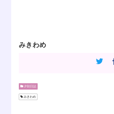
みきわめ
夕刻日誌
みきわめ