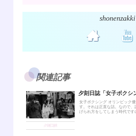
shonenz
関連記事
夕刻日誌「女子ボクシ
女子ボクシング オリンピック
す。それは正直な話。なので、
げられ方をしてしまう時代ですので
夕刻日誌