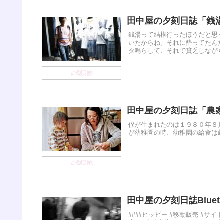
田中屋の夕刻日誌「銭
銭湯って結構行ったほうだと思
いたからね。それに酔ってたん
タ鳴らして、それで貧乏しながら音
夕刻日誌
田中屋の夕刻日誌「農
僕が生まれたのは１９８０年８月
が幼稚園の時、幼稚園の給食は厳
夕刻日誌
田中屋の夕刻日誌Bluet
####ヒッピー #移動販売 #