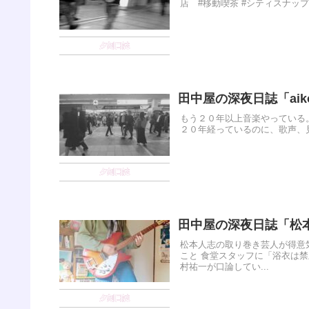
店 #移動喫茶 #シティスナップ 
夕刻日誌
田中屋の深夜日誌「aik
もう２０年以上音楽やっている
２０年経っているのに、歌声、見
夕刻日誌
田中屋の深夜日誌「松
松本人志の取り巻き芸人が得意
こと 食堂スタッフに「浴衣は
村祐一が口論してい...
夕刻日誌