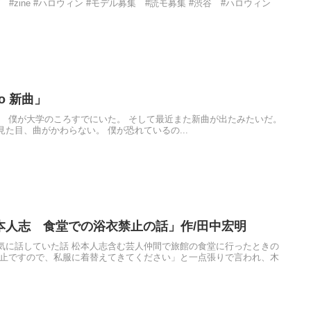
#zine #ハロウィン #モデル募集 #読モ募集 #渋谷 #ハロウィン
o 新曲」
。 僕が大学のころすでにいた。 そして最近また新曲が出たみたいだ。
た目、曲がかわらない。 僕が恐れているの...
本人志 食堂での浴衣禁止の話」作/田中宏明
気に話していた話 松本人志含む芸人仲間で旅館の食堂に行ったときの
禁止ですので、私服に着替えてきてください」と一点張りで言われ、木