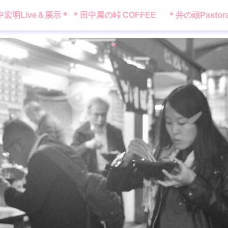
中宏明Live＆展示＊
＊田中屋の峠 COFFEE
＊井の頭Pastor
＊