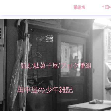
番組表
＊田
読む駄菓子屋/ブログ番組
田中屋の少年雑記