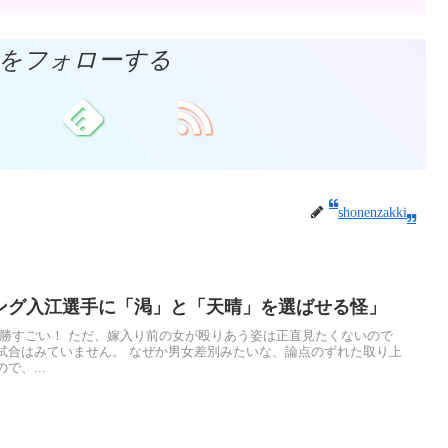
akkiをフォローする
shonenzakki
ング入江選手に「渇」と「天晴」を選ばせる怪」
優勝すごい！ ただ、嫁入り前の女が殴りあう姿は正直見たくないので
試合はみていません。 なぜか男女差別みたいな、論点のずれた取り上
、...