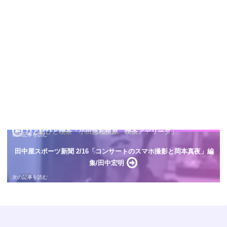
ひと駅ひと喫茶「小田急相模原 喫茶アデリータ」
田中屋スポーツ新聞 2/16「コンサートのスマホ撮影と岡本真夜」編
集/田中宏明