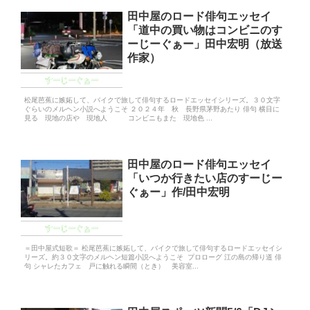
田中屋のロード俳句エッセイ
「道中の買い物はコンビニのす
ーじーぐぁー」田中宏明（放送
作家）
すーじーぐぁー
松尾芭蕉に嫉妬して、バイクで旅して俳句するロードエッセイシリーズ。３０文字
ぐらいのメルヘン小説へようこそ ２０２４年 秋 長野県茅野あたり 俳句 横目に
見る 現地の店や 現地人 コンビニもまた 現地色 ...
田中屋のロード俳句エッセイ
「いつか行きたい店のすーじー
ぐぁー」作/田中宏明
すーじーぐぁー
＝田中屋式短歌＝ 松尾芭蕉に嫉妬して、バイクで旅して俳句するロードエッセイシ
リーズ。約３０文字のメルヘン短篇小説へようこそ プロローグ 江の島の帰り道 俳
句 シャレたカフェ 戸に触れる瞬間（とき） 美容室...