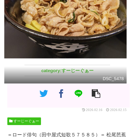
すーじーぐぁー
DSC_5478
2026.02.16
2026.02.15
すーじーぐぁー
＝ロード俳句（田中屋式短歌５７５８５）＝ 松尾芭蕉