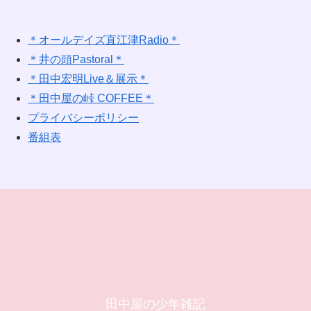
＊オールデイズ直江津Radio＊
＊井の頭Pastoral＊
＊田中宏明Live＆展示＊
＊田中屋の峠 COFFEE＊
プライバシーポリシー
番組表
田中屋の少年雑記