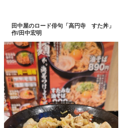
田中屋のロード俳句「高円寺 すた丼」
作/田中宏明