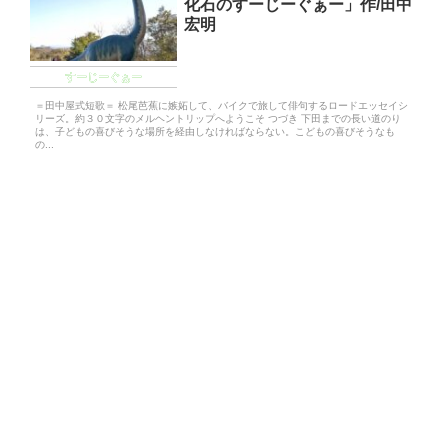
化石のすーじーぐぁー」作/田中
宏明
すーじーぐぁー
＝田中屋式短歌＝ 松尾芭蕉に嫉妬して、バイクで旅して俳句するロードエッセイシ
リーズ。約３０文字のメルヘントリップへようこそ つづき 下田までの長い道のり
は、子どもの喜びそうな場所を経由しなければならない。こどもの喜びそうなも
の...