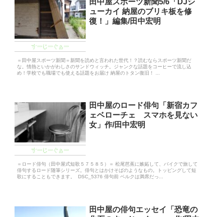
田中屋スポーツ新聞5/6「DJシ
ューカイ 納屋のブリキ板を修
復！」編集/田中宏明
すーじーぐぁー
＝田中屋スポーツ新聞＝新聞を読めと言われた世代！？読むならスポーツ新聞だ
な。情熱といかがわしさのサンドウィッチ。ジャンクな話題をコーヒーで流し込
め！学校でも職場でも使える話題をお届け 納屋のトタン復旧！ ...
田中屋のロード俳句「新宿カフ
ェベローチェ スマホを見ない
女」作/田中宏明
すーじーぐぁー
＝ロード俳句（田中屋式短歌５７５８５）＝ 松尾芭蕉に嫉妬して、バイクで旅して
俳句するロード随筆シリーズ。俳句とはかけそばのようなもの。トッピングして短
歌にすることもできます。 DSC_5376 俳句前 ベルクは満席だっ...
田中屋の俳句エッセイ「恐竜の