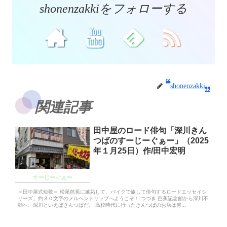
shonenzakkiをフォローする
shonenzakki
関連記事
田中屋のロード俳句「深川きん
つばのすーじーぐぁー」（2025
年１月25日）作/田中宏明
すーじーぐぁー
＝田中屋式短歌＝ 松尾芭蕉に嫉妬して、バイクで旅して俳句するロードエッセイシ
リーズ。約３０文字のメルヘントリップへようこそ！ つづき 芭蕉記念館から深川不
動へ、深川といえばきんつばだ。 高校時代に行ったきんつばのお店は何...