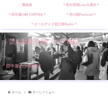
番組表
＊田中宏明Live＆展示＊
＊田中屋の峠 COFFEE＊
＊井の頭Pastoral＊
＊オールデイズ直江津Radio＊
読む駄菓子屋/ブログ番組
田中屋の少年雑記
ホーム
すーじーぐぁー