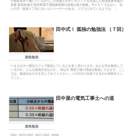
不動産業界で働いているからこそ間違えやすいポイントを意識した新感覚参考書の
原案 耐震改修法 既存耐震不適格建築物の改修は努力義務。ＭＵＳＴではない。 合
いの手：銀座１丁目に古いエレベーターがある。ジブリに出てくるような、...
田中式！ 孤独の勉強法 （７回）
資格勉強
〜まえがき〜最近カフェで勉強している人を多く見かけます。みんな何を勉強して
いるのか、どんな勉強方法なのか。 僕は今 電検三種の理論を勉強しておます。ここ
では、勉強法をのぞき見してみてください。この方法で合格できるのか実験中とい
うこと...
田中屋の電気工事士への道
資格勉強
DSC_0070 DSC_0072 DSC_0069