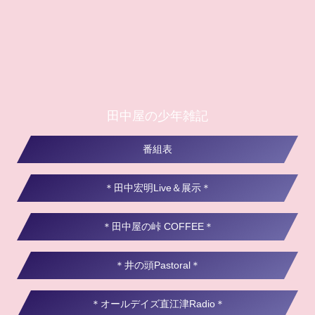
田中屋の少年雑記
番組表
＊田中宏明Live＆展示＊
＊田中屋の峠 COFFEE＊
＊井の頭Pastoral＊
＊オールデイズ直江津Radio＊