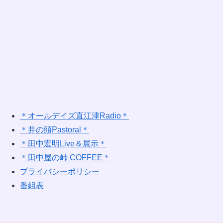
＊オールデイズ直江津Radio＊
＊井の頭Pastoral＊
＊田中宏明Live＆展示＊
＊田中屋の峠 COFFEE＊
プライバシーポリシー
番組表