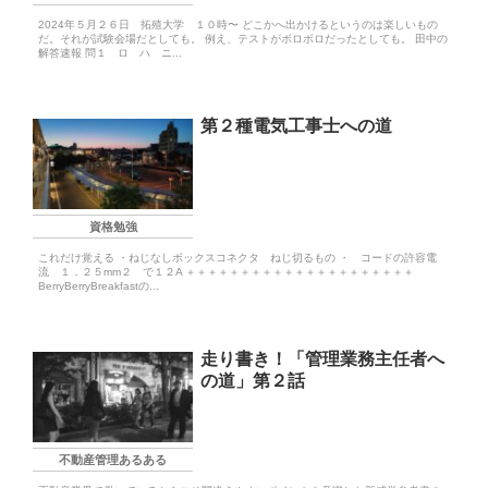
2024年５月２６日 拓殖大学 １０時〜 どこかへ出かけるというのは楽しいもの
だ。それが試験会場だとしても。 例え、テストがボロボロだったとしても。 田中の
解答速報 問１ ロ ハ ニ...
第２種電気工事士への道
資格勉強
これだけ覚える ・ねじなしボックスコネクタ ねじ切るもの ・ コードの許容電
流 １．２５mm２ で１２A ＋＋＋＋＋＋＋＋＋＋＋＋＋＋＋＋＋＋＋＋＋
BerryBerryBreakfastの...
走り書き！「管理業務主任者へ
の道」第２話
不動産管理あるある