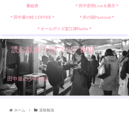
番組表
＊田中宏明Live＆展示＊
＊田中屋の峠 COFFEE＊
＊井の頭Pastoral＊
＊オールデイズ直江津Radio＊
読む駄菓子屋/ブログ番組
田中屋の少年雑記
ホーム
資格勉強