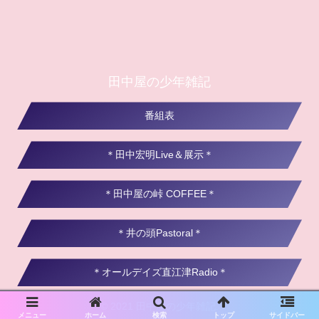
田中屋の少年雑記
番組表
＊田中宏明Live＆展示＊
＊田中屋の峠 COFFEE＊
＊井の頭Pastoral＊
＊オールデイズ直江津Radio＊
© 2021 田中屋の少年雑記.
メニュー
ホーム
検索
トップ
サイドバー