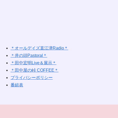
＊オールデイズ直江津Radio＊
＊井の頭Pastoral＊
＊田中宏明Live＆展示＊
＊田中屋の峠 COFFEE＊
プライバシーポリシー
番組表