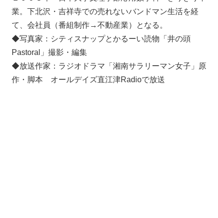
業。下北沢・吉祥寺での売れないバンドマン生活を経
て、会社員（番組制作→不動産業）となる。
◆写真家：シティスナップとかるーい読物「井の頭
Pastoral」撮影・編集
◆放送作家：ラジオドラマ「湘南サラリーマン女子」原
作・脚本 オールデイズ直江津Radioで放送