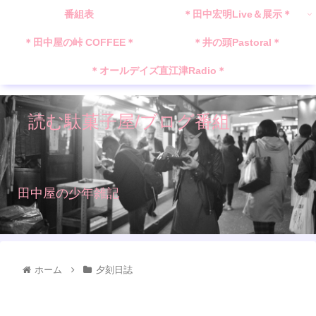
番組表
＊田中宏明Live＆展示＊
＊田中屋の峠 COFFEE＊
＊井の頭Pastoral＊
＊オールデイズ直江津Radio＊
読む駄菓子屋/ブログ番組
田中屋の少年雑記
ホーム
夕刻日誌