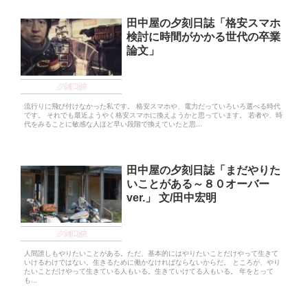
田中屋の夕刻日誌「格安スマホ
検討に時間がかかる世代の卒業
論文」
夕刻日誌
流行りに飛び付けなかった私です。 格安スマホや、電力だっていろいろ選べる時代
です。 それでも最近ようやく格安スマホに換えようかと思っています。 若者や、時
代をみることに敏感な人ほど早い段階で換えていたと思...
田中屋の夕刻日誌「まだやりた
いことがある～８０オーバー
ver.」 文/田中宏明
夕刻日誌
人間誰しもやりたいことがある。ただ、基本的にはやりたいことだけやって生きて
いけるわけではない。生きるために働かなければならないからだ。 ところが、やり
たいことだけやって生きている人もいる。生きていけてる人もいる。 年をとって
も...