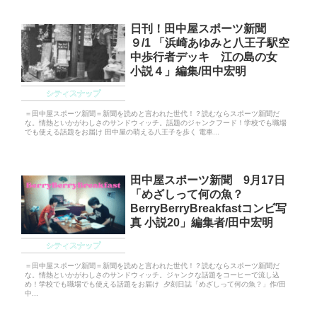
日刊！田中屋スポーツ新聞
９/1 「浜崎あゆみと八王子駅空
中歩行者デッキ 江の島の女
小説４」編集/田中宏明
シティスナップ
＝田中屋スポーツ新聞＝新聞を読めと言われた世代！？読むならスポーツ新聞だ
な。情熱といかがわしさのサンドウィッチ。話題のジャンクフード！学校でも職場
でも使える話題をお届け 田中屋の萌える八王子を歩く 電車...
田中屋スポーツ新聞 9月17日
「めざしって何の魚？
BerryBerryBreakfastコンビ写
真 小説20」編集者/田中宏明
シティスナップ
＝田中屋スポーツ新聞＝新聞を読めと言われた世代！？読むならスポーツ新聞だ
な。情熱といかがわしさのサンドウィッチ。ジャンクな話題をコーヒーで流し込
め！学校でも職場でも使える話題をお届け 夕刻日誌「めざしって何の魚？」作/田
中...