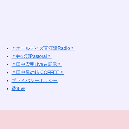
＊オールデイズ直江津Radio＊
＊井の頭Pastoral＊
＊田中宏明Live＆展示＊
＊田中屋の峠 COFFEE＊
プライバシーポリシー
番組表