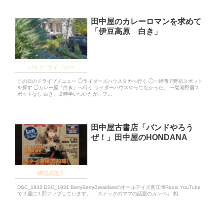
田中屋のカレーロマンを求めて
「伊豆高原 白き」
バイク･サイドカー
この日のドライブメニュー ◯ライダーズハウスタカへ行く ◯一碧湖で野宿スポット
を探す ◯カレー屋「白き」へ行く ライダーハウスやってなかった。 一碧湖野宿ス
ポットなし 白き、２時半いついたが、フ...
田中屋古書店「バンドやろう
ぜ！」田中屋のHONDANA
読書感想文
DSC_1932 DSC_1931 BerryBerryBreakfastのオールデイズ直江津Radio YouTube
で２週に１回アップしています。 「スナックのママの話題のカンペ」 相...