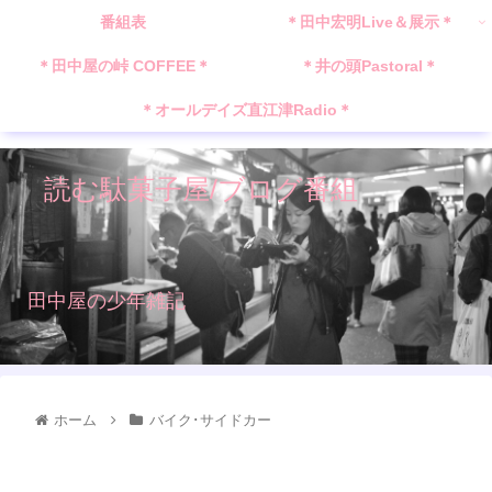
番組表
＊田中宏明Live＆展示＊
＊田中屋の峠 COFFEE＊
＊井の頭Pastoral＊
＊オールデイズ直江津Radio＊
読む駄菓子屋/ブログ番組
田中屋の少年雑記
ホーム
バイク･サイドカー