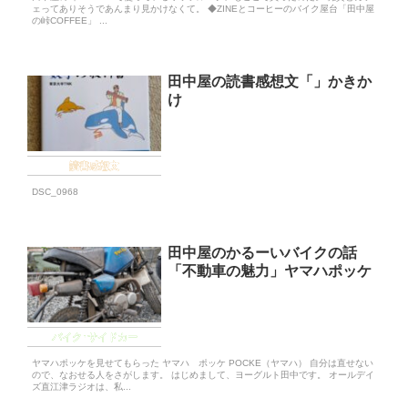
ェってありそうであんまり見かけなくて。 ◆ZINEとコーヒーのバイク屋台「田中屋
の峠COFFEE」 ...
田中屋の読書感想文「」かきか
け
読書感想文
DSC_0968
田中屋のかるーいバイクの話
「不動車の魅力」ヤマハポッケ
バイク･サイドカー
ヤマハポッケを見せてもらった ヤマハ ポッケ POCKE（ヤマハ） 自分は直せない
ので、なおせる人をさがします。 はじめまして、ヨーグルト田中です。 オールデイ
ズ直江津ラジオは、私...