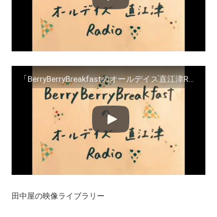
「BerryBerryBreakfastのオールデイズ直江津Radio～第２９回」
田中屋の映像ライブラリー