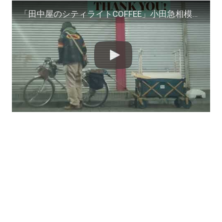
「田中屋のシティライトCOFFEE」小田急相模原 初出店篇