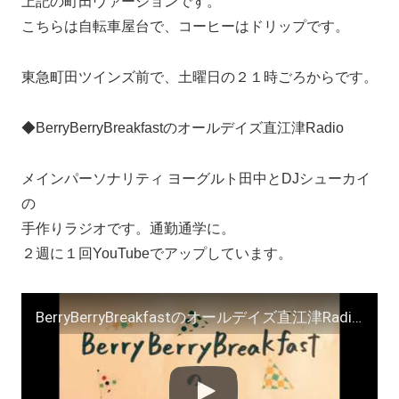
上記の町田ヴァージョンです。
こちらは自転車屋台で、コーヒーはドリップです。
東急町田ツインズ前で、土曜日の２１時ごろからです。
◆BerryBerryBreakfastのオールデイズ直江津Radio
メインパーソナリティ ヨーグルト田中とDJシューカイ
の
手作りラジオです。通勤通学に。
２週に１回YouTubeでアップしています。
BerryBerryBreakfastのオールデイズ直江津Radio～第３０回 ヨーグルト田中 ＤＪシューカイ