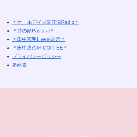
＊オールデイズ直江津Radio＊
＊井の頭Pastoral＊
＊田中宏明Live＆展示＊
＊田中屋の峠 COFFEE＊
プライバシーポリシー
番組表