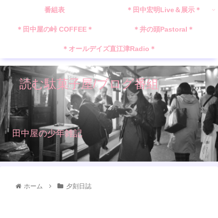
番組表
＊田中宏明Live＆展示＊
＊田中屋の峠 COFFEE＊
＊井の頭Pastoral＊
＊オールデイズ直江津Radio＊
読む駄菓子屋/ブログ番組
田中屋の少年雑記
ホーム
夕刻日誌