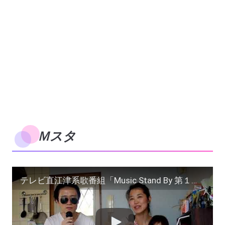
Ｍスタ
テレビ直江津系歌番組「Music Stand By 第１回 」ゲスト：ザ・たい焼き焼いた座