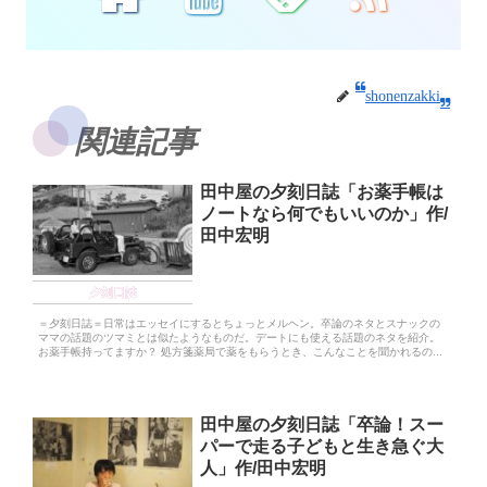
shonenzakki
関連記事
田中屋の夕刻日誌「お薬手帳は
ノートなら何でもいいのか」作/
田中宏明
夕刻日誌
＝夕刻日誌＝日常はエッセイにするとちょっとメルヘン。卒論のネタとスナックの
ママの話題のツマミとは似たようなものだ。デートにも使える話題のネタを紹介。
お薬手帳持ってますか？ 処方箋薬局で薬をもらうとき、こんなことを聞かれるの...
田中屋の夕刻日誌「卒論！スー
パーで走る子どもと生き急ぐ大
人」作/田中宏明