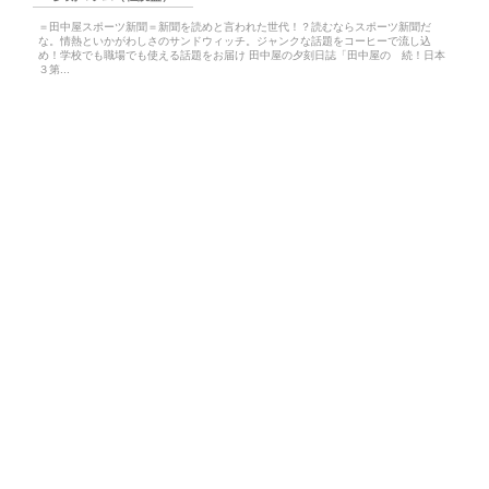
＝田中屋スポーツ新聞＝新聞を読めと言われた世代！？読むならスポーツ新聞だ
な。情熱といかがわしさのサンドウィッチ。ジャンクな話題をコーヒーで流し込
め！学校でも職場でも使える話題をお届け 田中屋の夕刻日誌「田中屋の 続！日本
３第...