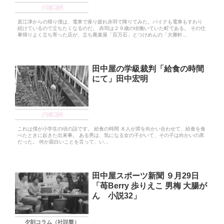
夕刻日誌
直江津からの帰り僕は、電車で座り疲れ赤羽で降りてみた。バイクも電車もすわり
続けているので立ちたくなるのだ。 赤羽は２９歳の頃働いていた町である。 その仕
事帰りよく立ち寄った店が、立ち蕎麦屋「百万石」とつけめんの「大勝軒...
田中屋の学級裁判「給食の時間
にて」田中宏明
夕刻日誌
これは僕が小学生の頃の話です。 給食の時間 ８人が席を向かい合わせて、給食を食
べたときに起きた出来事。 ある男は、気になる女の子がいて、その子は向かいの席
だった。 何か面白いことを言って、い...
田中屋スポーツ新聞 ９月29日
「苺Berry 歩りえこ 男梅 大腸が
ん 小説32」
夕刻コラム（社説盤）