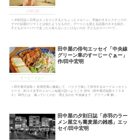
夕刻日誌
＝夕刻日誌＝日常はエッセイにするとちょっとメルヘン。卒論のネタとスナックの
ママの話題のツマミとは似たようなものだ。デートにも使える話題のネタを紹介。
子どもがスーパーで走ったら叱らないといけないのか 子どもがスーパーで...
田中屋の俳句エッセイ「中央線
グリーン車のすーじーぐぁー」
作/田中宏明
すーじーぐぁー
＝田中屋式短歌＝ 松尾芭蕉に嫉妬して、バイクで旅して俳句するロードエッセイシ
リーズ。約３０文字のメルヘン短篇小説へようこそ 俳句（田中屋式短歌５７５８
５） 時代とは 減っていくのか 増えるのか 中央線まで グリーン車 解...
田中屋の夕刻日誌「赤羽のラー
メン屋立ち蕎麦屋の雑感」エッ
セイ/田中宏明