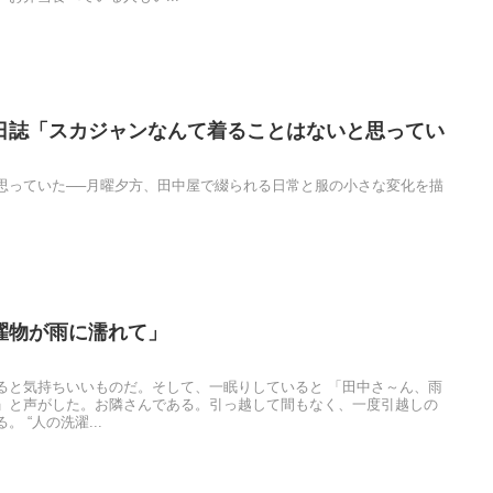
日誌「スカジャンなんて着ることはないと思ってい
思っていた──月曜夕方、田中屋で綴られる日常と服の小さな変化を描
濯物が雨に濡れて」
ると気持ちいいものだ。そして、一眠りしていると 「田中さ～ん、雨
」と声がした。お隣さんである。引っ越して間もなく、一度引越しの
 “人の洗濯...