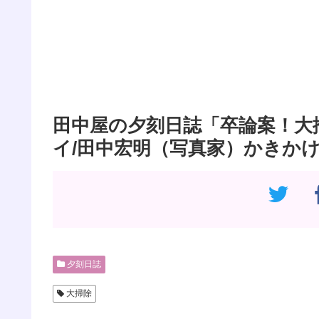
田中屋の夕刻日誌「卒論案！大
イ/田中宏明（写真家）かきか
夕刻日誌
大掃除