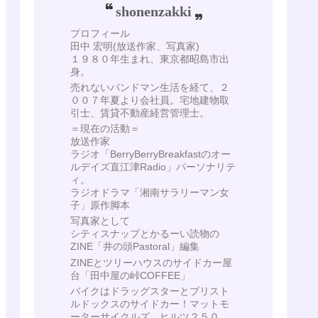
shonenzakki
プロフィール
田中 宏明(放送作家、写真家)
１９８０年生まれ、東京都昭島市出
身。
売れないバンドマン生活を経て、２
００７年夏より会社員。宅地建物取
引士、賃貸不動産経営管理士。
＝現在の活動＝
放送作家
ラジオ「BerryBerryBreakfastのオー
ルデイズ直江津Radio」パーソナリテ
ィ。
ラジオドラマ「湘南サラリーマン女
子」原作脚本
写真家として
シティスナップとかるーい読物の
ZINE「井の頭Pastoral」編集
ZINEとツリーハウスのサイドカー屋
台「田中屋の峠COFFEE」
バイクはドラッグスターとブリスト
ルドックスのサイドカー！マットモ
ーターサイクルズ ヒルツ２５０