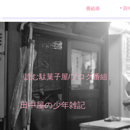
番組表
＊田
読む駄菓子屋/ブログ番組
田中屋の少年雑記