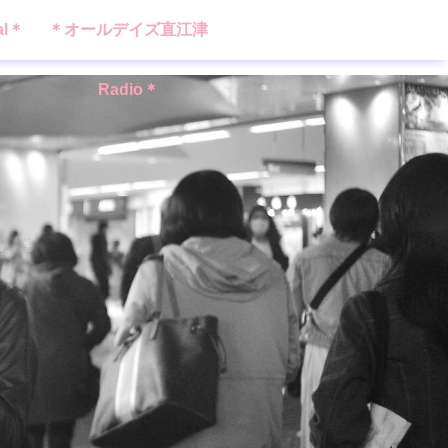
al＊
＊オールデイズ直江津
Radio＊