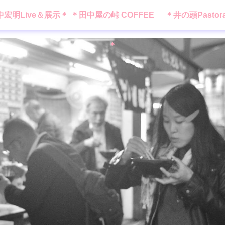
中宏明Live＆展示＊
＊田中屋の峠 COFFEE
＊井の頭Pastor
＊