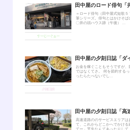
田中屋のロード俳句「
＝ロード俳句（田中屋式短歌５
筆シリーズ。俳句とはかけそば
〇井の頭ハウス跡（午後） ...
すーじーぐぁー
田中屋の夕刻日誌「ダ
お金を稼ぐこともそうですが、
ではなくてさ。 何を節約する
ったらたべないでし...
夕刻日誌
田中屋の夕刻日誌「高
高速道路ののサービスエリアは
て、これからどこかへでかける
てー」芝生なんてあったりして、