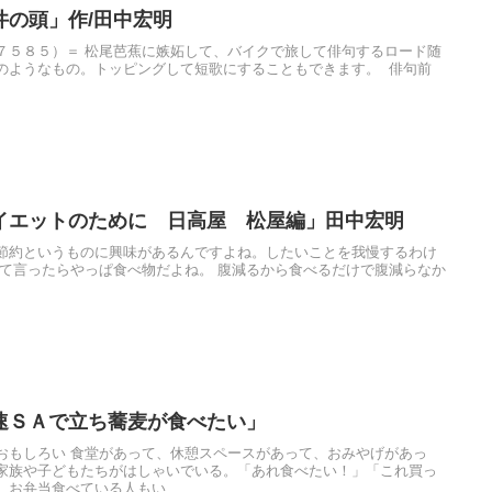
井の頭」作/田中宏明
７５８５）＝ 松尾芭蕉に嫉妬して、バイクで旅して俳句するロード随
のようなもの。トッピングして短歌にすることもできます。 俳句前
イエットのために 日高屋 松屋編」田中宏明
節約というものに興味があるんですよね。したいことを我慢するわけ
って言ったらやっぱ食べ物だよね。 腹減るから食べるだけで腹減らなか
速ＳＡで立ち蕎麦が食べたい」
おもしろい 食堂があって、休憩スペースがあって、おみやげがあっ
家族や子どもたちがはしゃいでいる。「あれ食べたい！」「これ買っ
お弁当食べている人もい...