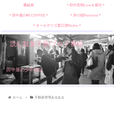
番組表
＊田中宏明Live＆展示＊
＊田中屋の峠 COFFEE＊
＊井の頭Pastoral＊
＊オールデイズ直江津Radio＊
読む駄菓子屋/ブログ番組
田中屋の少年雑記
ホーム
不動産管理あるある