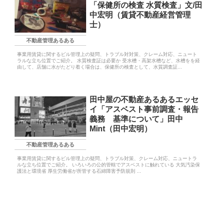
「保健所の検査 水質検査」文/田
中宏明（賃貸不動産経営管理
士）
不動産管理あるある
事業用賃貸に関するビル管理上の疑問、トラブル対対策、クレーム対応、ニュート
ラルな立ち位置でご紹介。 水質検査証は必要か 受水槽・高架水槽など、水槽をを経
由して、店舗に水がたどり着く場合は、保健所の検査として、水質調査証...
田中屋の不動産あるあるエッセ
イ「アスベスト事前調査・報告
義務 基準について」田中
Mint（田中宏明）
不動産管理あるある
事業用賃貸に関するビル管理上の疑問、トラブル対策、クレーム対応、ニュートラ
ルな立ち位置でご紹介。 いろいろの公的管轄でアスベストに触れている 大気汚染保
護法と環境省 厚生労働省が所管する石綿障害予防規則 ...