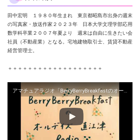
田中宏明 １９８０年生まれ 東京都昭島市出身の週末
の写真家・放送作家２０２３年 日本大学文理学部応用
数学科卒業２００７年夏より 週末は自由に生きたい会
社員（不動産業）となる。宅地建物取引士、賃貸不動産
経営管理士。
＋＋＋＋＋＋＋＋＋＋＋＋＋＋＋＋＋＋＋
アマチュアラジオ「BerryBerryBreakfastのオールデイズ直江津Radio〜第４６回」ヨーグルト田中とDJシューカイ