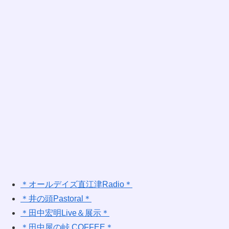
＊オールデイズ直江津Radio＊
＊井の頭Pastoral＊
＊田中宏明Live＆展示＊
＊田中屋の峠 COFFEE＊