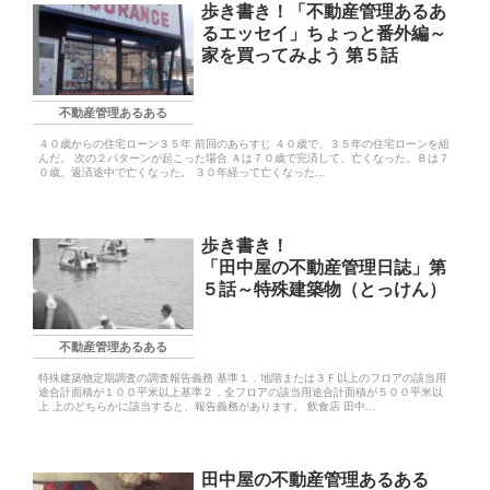
歩き書き！「不動産管理あるあ
るエッセイ」ちょっと番外編～
家を買ってみよう 第５話
不動産管理あるある
４０歳からの住宅ローン３５年 前回のあらすじ ４０歳で、３５年の住宅ローンを組
んだ。 次の２パターンが起こった場合 Ａは７０歳で完済して、亡くなった。Ｂは７
０歳、返済途中で亡くなった。 ３０年経って亡くなった...
歩き書き！
「田中屋の不動産管理日誌」第
５話～特殊建築物（とっけん）
不動産管理あるある
特殊建築物定期調査の調査報告義務 基準１．地階または３Ｆ以上のフロアの該当用
途合計面積が１００平米以上基準２．全フロアの該当用途合計面積が５００平米以
上 上のどちらかに該当すると、報告義務があります。 飲食店 田中...
田中屋の不動産管理あるある