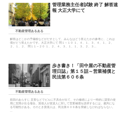
管理業務主任者試験 終了 解答速
報 大正大学にて
不動産管理あるある
解答はどこかの予備校などがだすとして、みんなはどう答えたかの参考に、これは
僕がどう答えたかです。大正大学にて 問１～１０ １、４、１、３、４、１、２、
２、１、２、 問１１～２０ １、２、４、３、１、１、３、２、３...
歩き書き！「田中屋の不動産管
理日誌」第１５話～営業補償と
民法第６０６条
不動産管理あるある
前回のあらすじ 災害などでビルに不具合が出て、その修繕により一時的に貸室の使
用に支障が出る場合。賃借人が賃貸人に対して営業補償を請求するには、裁判にな
る可能性がある。そのとき賃借人は、民法第６０６条を突破しなければならない。
...