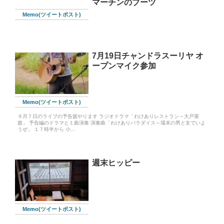
マーチンのブーツ
Memo(ツイートポスト)
7月19日チャンドラスーリヤ オ
ープンマイク参加
Memo(ツイートポスト)
９月７日のライブの予告篇やります ラジオドラマ「わけありレストラン～大戸屋
篇」 予告編のドラマと１曲演奏 演奏曲「わけありパラダイス～場末の男と女でいよ
うぜ」 １７時半から 小...
週末ヒッピー
Memo(ツイートポスト)