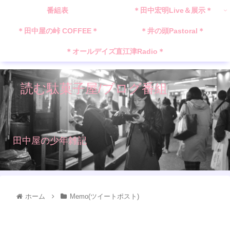
番組表
＊田中宏明Live＆展示＊
＊田中屋の峠 COFFEE＊
＊井の頭Pastoral＊
＊オールデイズ直江津Radio＊
読む駄菓子屋/ブログ番組
田中屋の少年雑記
ホーム
Memo(ツイートポスト)