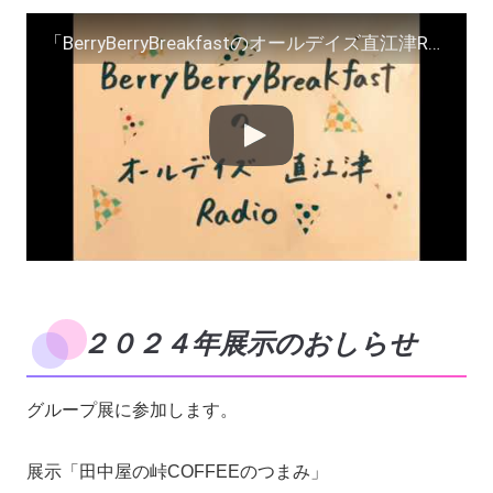
「BerryBerryBreakfastのオールデイズ直江津Radio〜第５２回」ヨーグルト田中とDJシューカイ
２０２４年展示のおしらせ
グループ展に参加します。
展示「田中屋の峠COFFEEのつまみ」