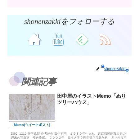
shonenzakkiをフォローする
shonenzakki
関連記事
田中屋のイラストMemo「ぬり
ツリーハウス」
Memo(ツイートポスト)
DSC_1210 作者遠影 作者紹介 田中宏明 １９８０年生まれ 東京都昭島市出身の
週末の写真家・放送作家。 ２００３年 日本大学文理学部応用数学科 ぎりぎり卒