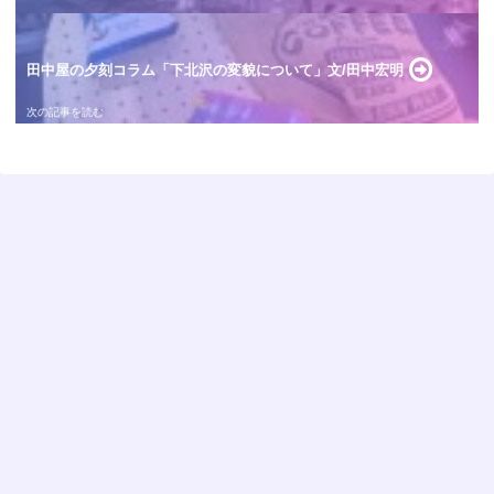
田中屋の夕刻コラム「下北沢の変貌について」文/田中宏明