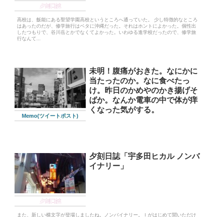
夕刻日誌
高校は、飯能にある聖望学園高校というところへ通っていた。 少し特徴的なところ
はあったのだが、修学旅行はベタに沖縄だった。それはホントによかった。個性出
したつもりで、谷川岳とかでなくてよかった。いわゆる進学校だったので、修学旅
行なんて...
未明！腹痛がおきた。なにかに
当たったのか。なに食べたっ
け。昨日のかめやのかき揚げそ
ばか。なんか電車の中で体が痒
くなった気がする。
Memo(ツイートポスト)
夕刻日誌「宇多田ヒカル ノンバ
イナリー」
夕刻日誌
また、新しい横文字が登場しましたね。ノンバイナリー。Ｉがはじめて聞いただけ