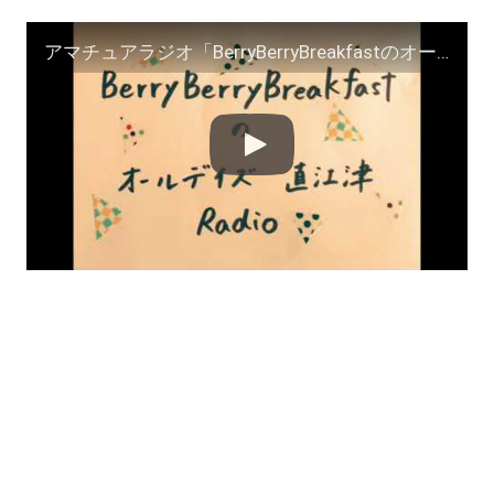
アマチュアラジオ「BerryBerryBreakfastのオールデイズ直江津Radio〜第４６回」ヨーグルト田中とDJシューカイ