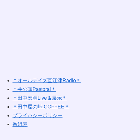
＊オールデイズ直江津Radio＊
＊井の頭Pastoral＊
＊田中宏明Live＆展示＊
＊田中屋の峠 COFFEE＊
プライバシーポリシー
番組表