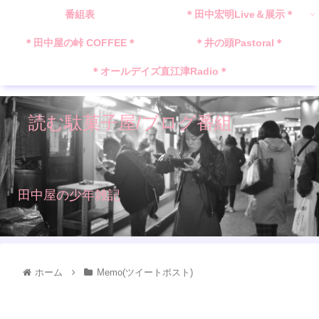
番組表
＊田中宏明Live＆展示＊
＊田中屋の峠 COFFEE＊
＊井の頭Pastoral＊
＊オールデイズ直江津Radio＊
読む駄菓子屋/ブログ番組
田中屋の少年雑記
ホーム
Memo(ツイートポスト)