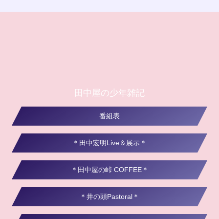
田中屋の少年雑記
番組表
＊田中宏明Live＆展示＊
＊田中屋の峠 COFFEE＊
＊井の頭Pastoral＊