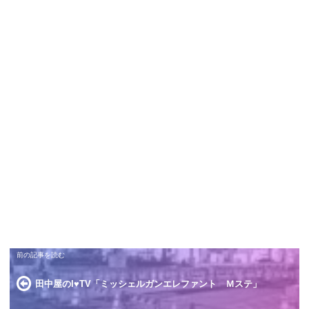
田中屋のI♥TV「ミッシェルガンエレファント Ｍステ」