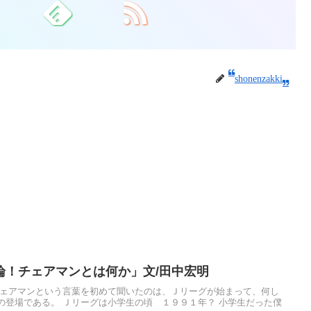
shonenzakki
論！チェアマンとは何か」文/田中宏明
チェアマンという言葉を初めて聞いたのは、Ｊリーグが始まって、何し
の登場である。 Ｊリーグは小学生の頃 １９９１年？ 小学生だった僕