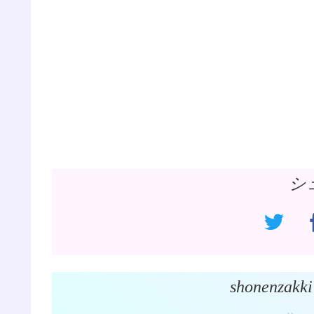
シ
shonenz