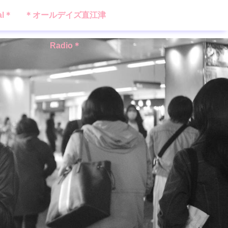
al＊
＊オールデイズ直江津
Radio＊