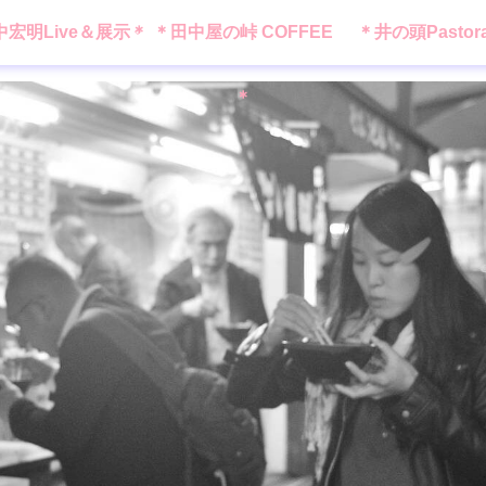
中宏明Live＆展示＊
＊田中屋の峠 COFFEE
＊井の頭Pastor
＊