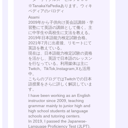
※TanakaYaPediaあります。ウィキ
ペディアのパロディ
Asami
2009年から子供向け英会話講師・学
習塾にて英語の講師として働く。主
に中学生や高校生に文法を教える。
2019年日本語能力検定試験合格。
2021年7月に出産後、リモートにて
英語を教えている。
現在は、日本語能力検定試験の資格
を活かし、英語で日本語のレッスン
を行なっている。利用媒体は主に
Twitch。TikTok,Instagram,Xも活用
中。
こちらのブログではTwitchでの日本
語授業をさらに詳しく解説していま
す。
I have been working as an English
instructor since 2009, teaching
grammar mainly to junior high and
high school students at language
schools and tutoring centers.
In 2019, I passed the Japanese-
Language Proficiency Test (JLPT).