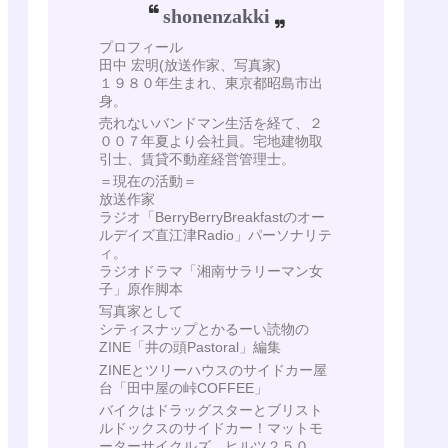
shonenzakki
プロフィール
田中 宏明(放送作家、写真家)
１９８０年生まれ、東京都昭島市出
身。
売れないバンドマン生活を経て、２
００７年夏より会社員。宅地建物取
引士、賃貸不動産経営管理士。
＝現在の活動＝
放送作家
ラジオ「BerryBerryBreakfastのオー
ルデイズ直江津Radio」パーソナリテ
ィ。
ラジオドラマ「湘南サラリーマン女
子」原作脚本
写真家として
シティスナップとかるーい読物の
ZINE「井の頭Pastoral」編集
ZINEとツリーハウスのサイドカー屋
台「田中屋の峠COFFEE」
バイクはドラッグスターとブリスト
ルドックスのサイドカー！マットモ
ーターサイクルズ ヒルツ２５０