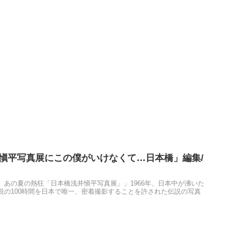
井愼平写真展にこの僕がいけなくて…日本橋」編集/
あの夏の熱狂「日本橋浅井愼平写真展」」 ​1966年、日本中が沸いた
説の100時間を日本で唯一、密着撮影することを許された伝説の写真