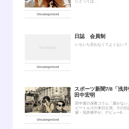
にとっては...
Uncategorized
日誌 会員制
いちいち言わなくてよくない？
Uncategorized
スポーツ新聞7/8「浅
田中宏明
田中屋の深夜コラム「届かない、
ビートルズの来日公演。その伝
家・浅井愼平が、デビュー6...
Uncategorized