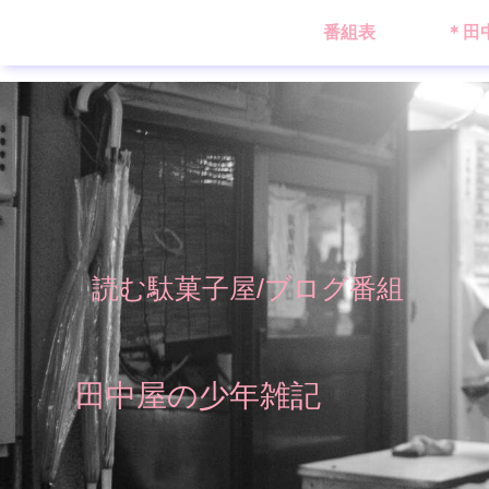
番組表
＊田
読む駄菓子屋/ブログ番組
田中屋の少年雑記