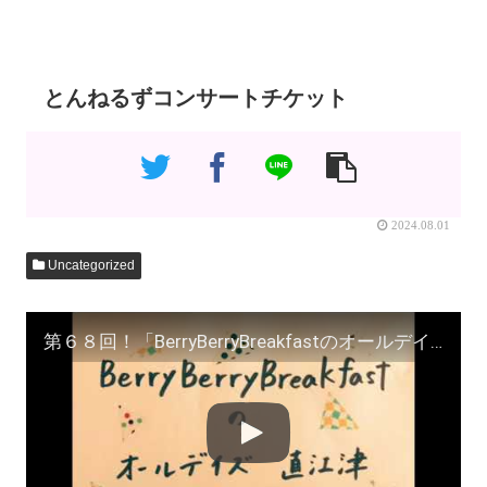
とんねるずコンサートチケット
2024.08.01
Uncategorized
第６８回！「BerryBerryBreakfastのオールデイズ直江津Radio」ヨーグルト田中とDJシューカイ #ラジオエッセイ