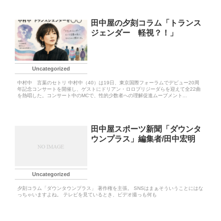
田中屋の夕刻コラム「トランス
ジェンダー 軽視？！」
Uncategorized
中村中 言葉のセトリ 中村中（40）は19日、東京国際フォーラムでデビュー20周
年記念コンサートを開催し、ゲストにドリアン・ロロブリジーダらを迎えて全22曲
を熱唱した。コンサート中のMCで、性的少数者への理解促進ムーブメント...
田中屋スポーツ新聞「ダウンタ
ウンプラス」編集者/田中宏明
Uncategorized
夕刻コラム「ダウンタウンプラス」 著作権を主張。 SNSはまぁそういうことにはな
っちゃいますよね。 テレビを見ているとき、ビデオ撮っも何も