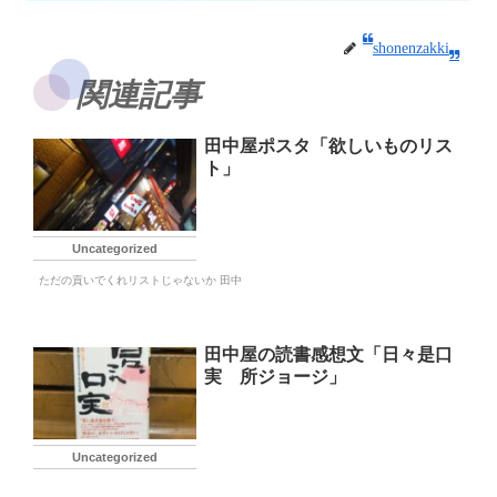
shonenzakki
関連記事
田中屋ポスタ「欲しいものリス
ト」
Uncategorized
ただの貢いでくれリストじゃないか 田中
田中屋の読書感想文「日々是口
実 所ジョージ」
Uncategorized