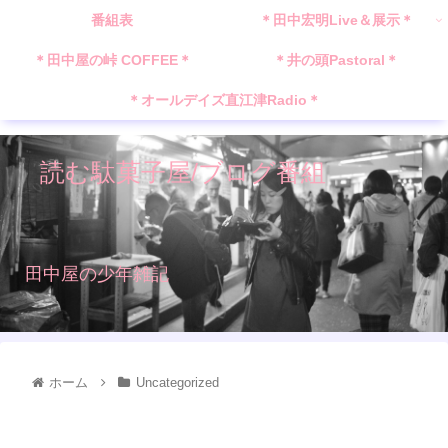
番組表
＊田中宏明Live＆展示＊
＊田中屋の峠 COFFEE＊
＊井の頭Pastoral＊
＊オールデイズ直江津Radio＊
読む駄菓子屋/ブログ番組
田中屋の少年雑記
ホーム
Uncategorized