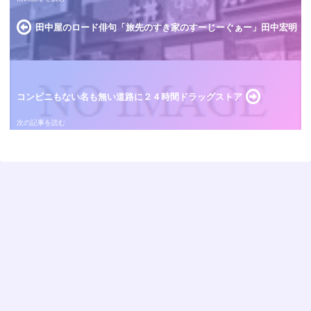
田中屋のロード俳句「旅先のすき家のすーじーぐぁー」田中宏明
コンビニもない名も無い道路に２４時間ドラッグストア