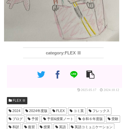
FLEX Ⅲ
2025.05.17
2024.10.12
FLEX Ⅲ
2024
2024年度版
FLEX
コミ英
フレックス
ブログ
予習
予習&授業ノート
令和６年度版
受験
和訳
復習
授業
英語
英語コミュニケーション