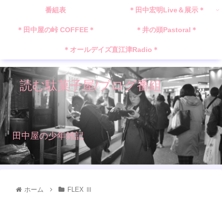
番組表
＊田中宏明Live＆展示＊
＊田中屋の峠 COFFEE＊
＊井の頭Pastoral＊
＊オールデイズ直江津Radio＊
読む駄菓子屋/ブログ番組
田中屋の少年雑記
ホーム
FLEX Ⅲ