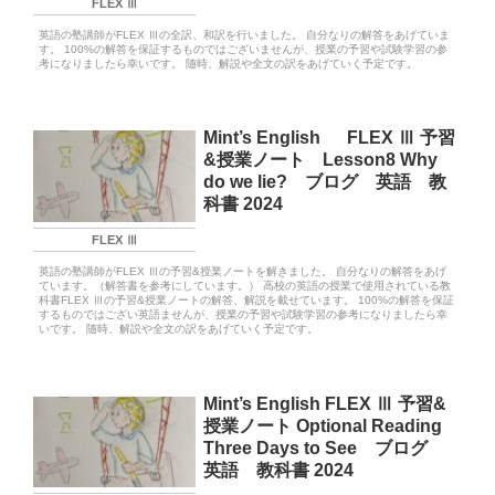
FLEX Ⅲ
英語の塾講師がFLEX Ⅲの全訳、和訳を行いました。 自分なりの解答をあげていま
す。 100%の解答を保証するものではございませんが、授業の予習や試験学習の参
考になりましたら幸いです。 随時、解説や全文の訳をあげていく予定です。
Mint’s English FLEX Ⅲ 予習
&授業ノート Lesson8 Why
do we lie? ブログ 英語 教
科書 2024
FLEX Ⅲ
英語の塾講師がFLEX Ⅲの予習&授業ノートを解きました。 自分なりの解答をあげ
ています。（解答書を参考にしています。） 高校の英語の授業で使用されている教
科書FLEX Ⅲの予習&授業ノートの解答、解説を載せています。 100%の解答を保証
するものではござい英語ませんが、授業の予習や試験学習の参考になりましたら幸
いです。 随時、解説や全文の訳をあげていく予定です。
Mint’s English FLEX Ⅲ 予習&
授業ノート Optional Reading
Three Days to See ブログ
英語 教科書 2024