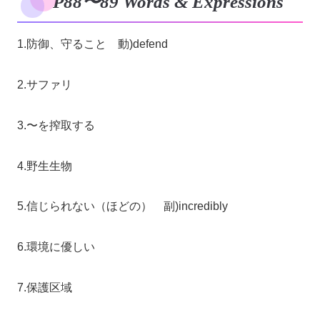
P88〜89 Words & Expressions
1.防御、守ること 動)defend
2.サファリ
3.〜を搾取する
4.野生生物
5.信じられない（ほどの） 副)incredibly
6.環境に優しい
7.保護区域