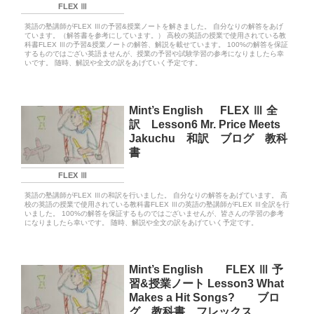
FLEX Ⅲ
英語の塾講師がFLEX Ⅲの予習&授業ノートを解きました。 自分なりの解答をあげ
ています。（解答書を参考にしています。） 高校の英語の授業で使用されている教
科書FLEX Ⅲの予習&授業ノートの解答、解説を載せています。 100%の解答を保証
するものではござい英語ませんが、授業の予習や試験学習の参考になりましたら幸
いです。 随時、解説や全文の訳をあげていく予定です。
Mint’s English FLEX Ⅲ 全
訳 Lesson6 Mr. Price Meets
Jakuchu 和訳 ブログ 教科
書
FLEX Ⅲ
英語の塾講師がFLEX Ⅲの和訳を行いました。 自分なりの解答をあげています。 高
校の英語の授業で使用されている教科書FLEX Ⅲの英語の塾講師がFLEX Ⅲ全訳を行
いました。 100%の解答を保証するものではございませんが、皆さんの学習の参考
になりましたら幸いです。 随時、解説や全文の訳をあげていく予定です。
Mint’s English FLEX Ⅲ 予
習&授業ノート Lesson3 What
Makes a Hit Songs? ブロ
グ 教科書 フレックス