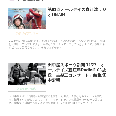
第81回オールデイズ直江津ラジ
オONAIR!
映像ライブラリー
2025年１発目の放送です。 忘れてたわけでも遅れたわけでもないですのよ。 前回
は大晦日にアップしてます。今年も２週に１回アップしていきますので、話題のネ
タ切れにご活用ください。 それではどうぞ！ ...
田中屋スポーツ新聞 12/27「オ
ールデイズ直江津Radio#103放
送！吉幾三コンサート」編集/田
中宏明
外食記録と日記
＝田中屋スポーツ新聞＝新聞を読めと言われた世代！？読むならスポーツ新聞だ
な。情熱といかがわしさのサンドウィッチ。ジャンクな話題をコーヒーで流し込
め！学校でも職場でも使える話題をお届け ラジオ第103回オンエアー！ ...