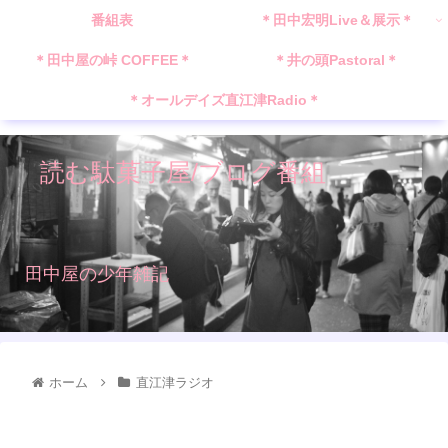
番組表
＊田中宏明Live＆展示＊
＊田中屋の峠 COFFEE＊
＊井の頭Pastoral＊
＊オールデイズ直江津Radio＊
読む駄菓子屋/ブログ番組
田中屋の少年雑記
ホーム
直江津ラジオ