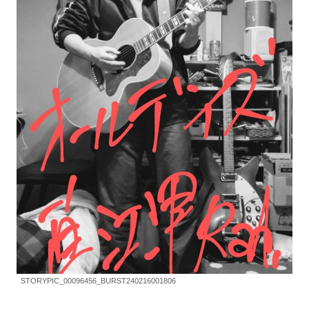
STORYPIC_00096456_BURST240216001806