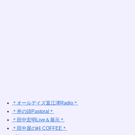
＊オールデイズ直江津Radio＊
＊井の頭Pastoral＊
＊田中宏明Live＆展示＊
＊田中屋の峠 COFFEE＊