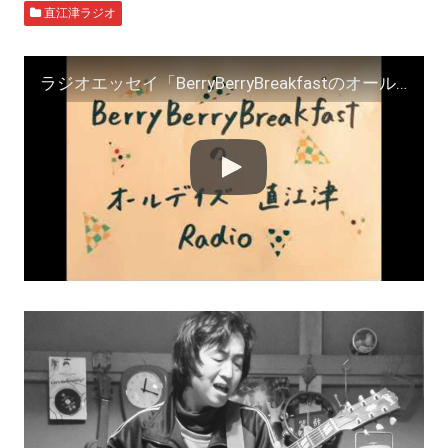
直江津ラジオ
ラジオエッセイ「BerryBerryBreakfastのオールデイズ直江津Radio〜第５７回」ヨーグルト田中とDJシューカイ