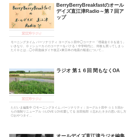
BerryBerryBreakfastのオール
デイズ直江津Radio～第７回ア
ップ
直江津ラジオ
モーニングタイム パーソナリティ ヨーグルト田中◯コーナー「埋蔵金ＣＤを追う」
いきなり、ＤＪシューカイのコーナーをパクる！中学時代に、何枚も買ってしまっ
たＣＤとは…◯小田急線ダイヤ改正○東日本の地震の報道について...
ラジオ 第１６回 間もなくOA
直江津ラジオ
ただいま編集中 ◎モーニングタイム パーソナリティ：ヨーグルト田中 ☆１５回か
らの強制リニューアル ☆LOVE LOVE愛してる 吉田拓郎 ☆忘れたネタの思い出し方
◎おやつタイ...
オールデイズ直江津ラジオ編集