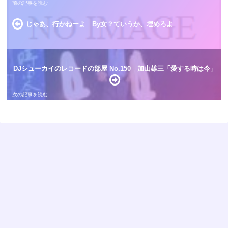
じゃあ、行かねーよ By女？ていうか、埋めろよ
DJシューカイのレコードの部屋 No.150 加山雄三「愛する時は今」