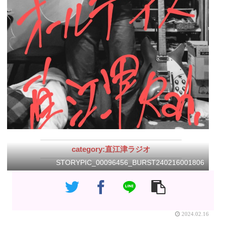
直江津ラジオ
STORYPIC_00096456_BURST240216001806
2024.02.16