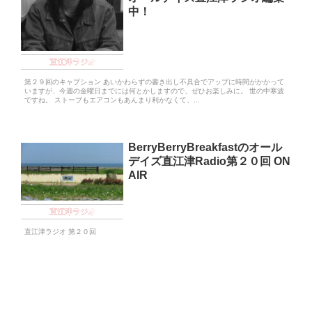
中！
直江津ラジオ
第２９回のキャプション あいかわらずの書き出し不具合でアップに時間がかかって
いますが、今週の金曜日までには何とかしますので、ぜひお楽しみに。 世の中寒波
ですね。 ストーブもエアコンもあんまり利かなくて、...
BerryBerryBreakfastのオール
デイズ直江津Radio第２０回 ON
AIR
直江津ラジオ
直江津ラジオ 第２０回