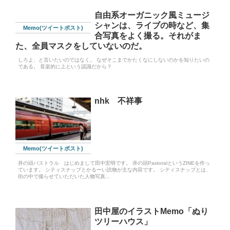
自由系オーガニック風ミュージ
シャンは、ライブの時など、集
Memo(ツイートポスト)
合写真をよく撮る。それがま
た、全員マスクをしていないのだ。
しろよ、と言いたいのではなく。 なぜそこまでかたくなにしないのかを知りたいの
である。 音楽的に上という認識だから？
nhk 不祥事
Memo(ツイートポスト)
井の頭パストラル はじめまして田中宏明です。 井の頭PastoralというZINEを作っ
ています。 シティスナップとかるーい読物が主な内容です。 シティスナップとは、
街の中で撮らせていただいた人物写真...
田中屋のイラストMemo「ぬり
ツリーハウス」