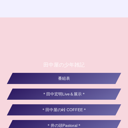
田中屋の少年雑記
番組表
＊田中宏明Live＆展示＊
＊田中屋の峠 COFFEE＊
＊井の頭Pastoral＊