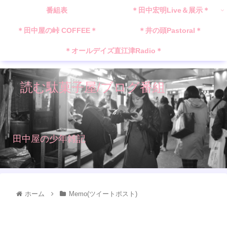
番組表
＊田中宏明Live＆展示＊
＊田中屋の峠 COFFEE＊
＊井の頭Pastoral＊
＊オールデイズ直江津Radio＊
読む駄菓子屋/ブログ番組
田中屋の少年雑記
ホーム
Memo(ツイートポスト)