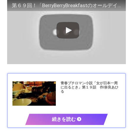
第６９回！「BerryBerryBreakfastのオールデイズ直江津Radio」ヨーグルト田中とDJシューカイ
青春プチロマン小説「女が日本一周
に出るとき」第１９話 作/奈良あひ
る