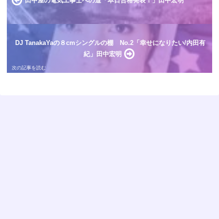
田中屋の電気工事士への道「本日合格発表！」田中宏明
DJ TanakaYaの８cmシングルの棚 No.2「幸せになりたい/内田有
紀」田中宏明