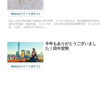
Memo(ツイートポスト)
DSC_1210 作者遠影 作者紹介 田中宏明 １９８０年生まれ 東京都昭島市出身の
週末の写真家・放送作家。 ２００３年 日本大学文理学部応用数学科 ぎりぎり卒
業。下北沢・吉祥寺での売れない...
今年もありがとうございまし
た！田中宏明
Memo(ツイートポスト)