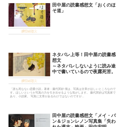
田中屋の読書感想文「おくのほ
そ道」
読書感想文
ネタバレ上等！田中屋の読書感
想文
～ネタバレしないように読み途
中で書いているので夜露死苦。
読書感想文
「誰も死なない恋愛小説」著者：藤代冥砂 僕は、写真は文章がほしいところなので
す。ほしいというか写真の力を引き出せるような気がします。 藤代冥砂は写真家で
あり、小説家。 写真に文章があるわけではないのですが...
田中屋の読書感想文「メイ・パ
ン＆ジョンレノン写真集「失わ
れた週末」映画」田中宏明