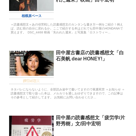
相模原ベース
＝読書感想文＝あの頃苦戦した読書感想文のカンタンな書き方一例をご紹介！例え
ば、読む前の自分に戻れるか。ここで紹介する本はどれでも田中屋のHONDANAで
買えます。 DSC_4468 映画「失われた週末」と写真集「ロストウィー...
田中屋古書店の読書感想文「白
石美帆 dear HONEY!」
読書感想文
ネタバレにならないように、全部読み途中で書いてますので夜露死苦 ＝お知らせ ＝
読書感想文で取り扱った本は、メルカリを通しおゆずりできますので、この記事は
その参考として紹介してます。 お気軽にお問い合わせくださ...
田中屋の読書感想文「疲労学/片
野秀樹」文/田中宏明