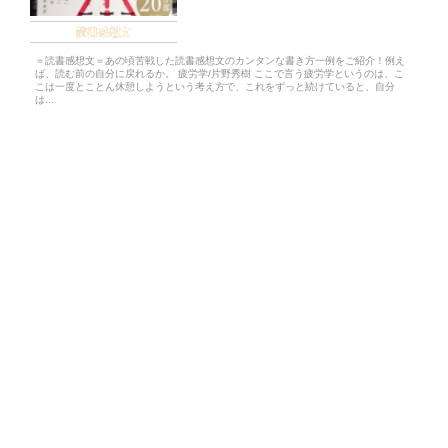
読書感想文
＝読書感想文＝あの頃苦戦した読書感想文のカンタンな書き方一例をご紹介！例え
ば、読む前の自分に戻れるか。 疲労学/片野秀樹 ここで言う疲労学というのは、こ
こは一度とことん休憩しようという考え方で、これをずっと続けていると、自分
は...