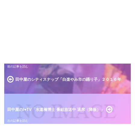
田中屋のシティスナップ「白楽やみ市の踊り子」２０１６年
田中屋のI♥️TV「水道橋博士 番組放送中 退席（降板）」