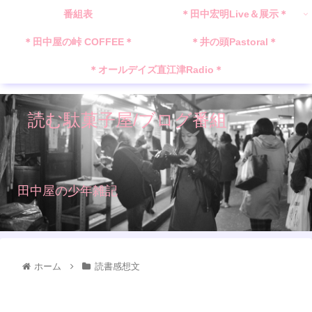
番組表
＊田中宏明Live＆展示＊
＊田中屋の峠 COFFEE＊
＊井の頭Pastoral＊
＊オールデイズ直江津Radio＊
読む駄菓子屋/ブログ番組
田中屋の少年雑記
ホーム
読書感想文