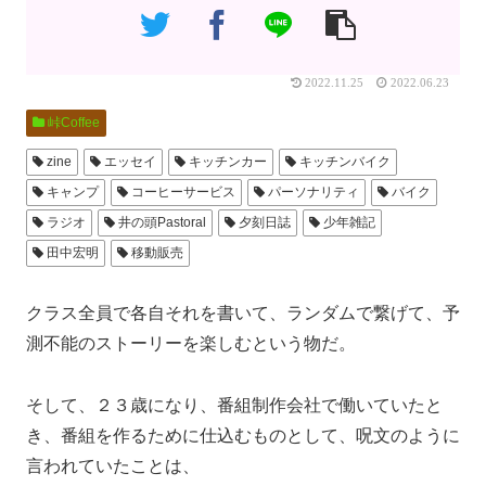
2022.11.25
2022.06.23
峠Coffee
zine
エッセイ
キッチンカー
キッチンバイク
キャンプ
コーヒーサービス
パーソナリティ
バイク
ラジオ
井の頭Pastoral
夕刻日誌
少年雑記
田中宏明
移動販売
クラス全員で各自それを書いて、ランダムで繋げて、予
測不能のストーリーを楽しむという物だ。
そして、２３歳になり、番組制作会社で働いていたと
き、番組を作るために仕込むものとして、呪文のように
言われていたことは、