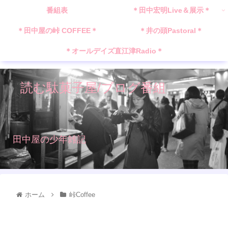
番組表
＊田中宏明Live＆展示＊
＊田中屋の峠 COFFEE＊
＊井の頭Pastoral＊
＊オールデイズ直江津Radio＊
読む駄菓子屋/ブログ番組
田中屋の少年雑記
ホーム
峠Coffee