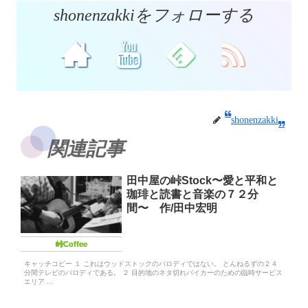
shonenzakkiをフォローする
shonenzakki
関連記事
田中屋の峠Stock〜愛と平和と
珈琲と読書と音楽の７２分
間〜 作/田中宏明
峠Coffee
キャッチコピー １ これはウッドストックのパロディではない。 とんねるずの２４
分間テレビのパロディである。 ２ 目的地のネタ切れバイカーのための臨時サービス
エリア ...