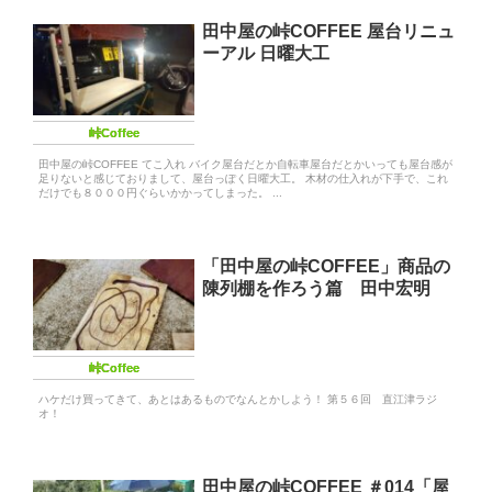
田中屋の峠COFFEE 屋台リニュ
ーアル 日曜大工
峠Coffee
田中屋の峠COFFEE てこ入れ バイク屋台だとか自転車屋台だとかいっても屋台感が
足りないと感じておりまして、屋台っぽく日曜大工。 木材の仕入れが下手で、これ
だけでも８０００円ぐらいかかってしまった。 ...
「田中屋の峠COFFEE」商品の
陳列棚を作ろう篇 田中宏明
峠Coffee
ハケだけ買ってきて、あとはあるものでなんとかしよう！ 第５６回 直江津ラジ
オ！
田中屋の峠COFFEE ＃014「屋