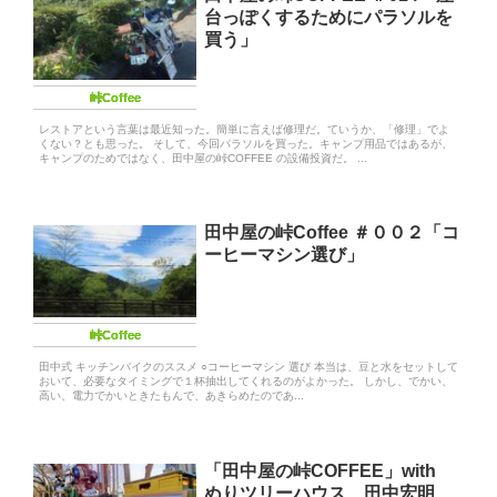
台っぽくするためにパラソルを
買う」
峠Coffee
レストアという言葉は最近知った。簡単に言えば修理だ。ていうか、「修理」でよ
くない？とも思った。 そして、今回パラソルを買った。キャンプ用品ではあるが、
キャンプのためではなく、田中屋の峠COFFEE の設備投資だ。 ...
田中屋の峠Coffee ＃００２「コ
ーヒーマシン選び」
峠Coffee
田中式 キッチンバイクのススメ ○コーヒーマシン 選び 本当は、豆と水をセットして
おいて、必要なタイミングで１杯抽出してくれるのがよかった。 しかし、でかい、
高い、電力でかいときたもんで、あきらめたのであ...
「田中屋の峠COFFEE」with
ぬりツリーハウス 田中宏明