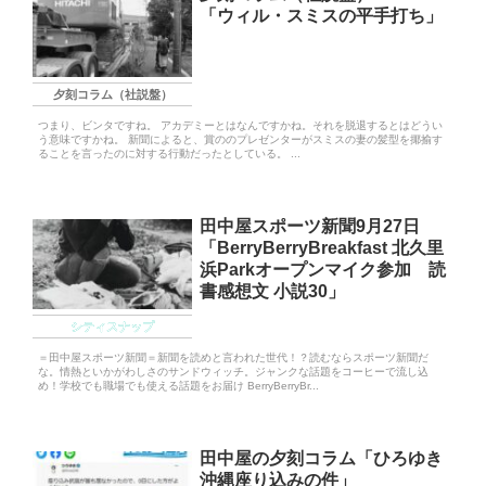
「ウィル・スミスの平手打ち」
夕刻コラム（社説盤）
つまり、ビンタですね。 アカデミーとはなんですかね。それを脱退するとはどうい
う意味ですかね。 新聞によると、賞ののプレゼンターがスミスの妻の髪型を揶揄す
ることを言ったのに対する行動だったとしている。 ...
田中屋スポーツ新聞9月27日
「BerryBerryBreakfast 北久里
浜Parkオープンマイク参加 読
書感想文 小説30」
シティスナップ
＝田中屋スポーツ新聞＝新聞を読めと言われた世代！？読むならスポーツ新聞だ
な。情熱といかがわしさのサンドウィッチ。ジャンクな話題をコーヒーで流し込
め！学校でも職場でも使える話題をお届け BerryBerryBr...
田中屋の夕刻コラム「ひろゆき
沖縄座り込みの件」