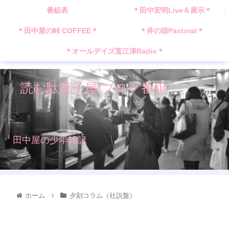
番組表
＊田中宏明Live＆展示＊
＊田中屋の峠 COFFEE＊
＊井の頭Pastoral＊
＊オールデイズ直江津Radio＊
読む駄菓子屋/ブログ番組
田中屋の少年雑記
ホーム
夕刻コラム（社説盤）