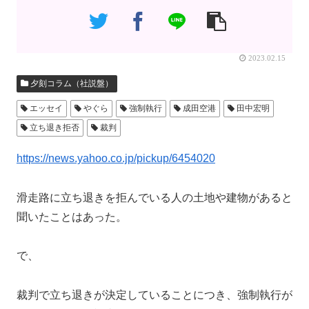
2023.02.15
夕刻コラム（社説盤）
エッセイ
やぐら
強制執行
成田空港
田中宏明
立ち退き拒否
裁判
https://news.yahoo.co.jp/pickup/6454020
滑走路に立ち退きを拒んでいる人の土地や建物があると
聞いたことはあった。
で、
裁判で立ち退きが決定していることにつき、強制執行が