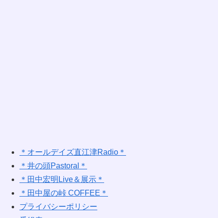
＊オールデイズ直江津Radio＊
＊井の頭Pastoral＊
＊田中宏明Live＆展示＊
＊田中屋の峠 COFFEE＊
プライバシーポリシー