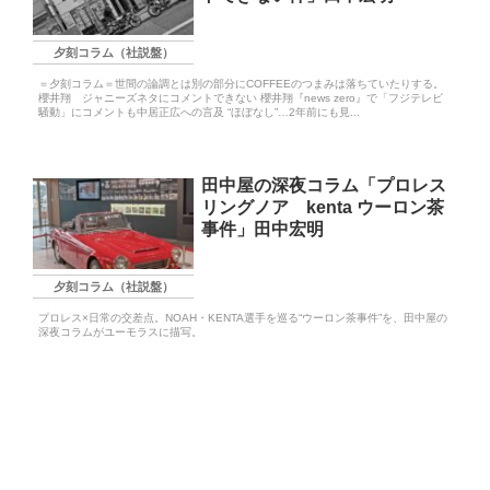
夕刻コラム（社説盤）
＝夕刻コラム＝世間の論調とは別の部分にCOFFEEのつまみは落ちていたりする。
櫻井翔 ジャニーズネタにコメントできない 櫻井翔『news zero』で「フジテレビ
騒動」にコメントも中居正広への言及 “ほぼなし”…2年前にも見...
田中屋の深夜コラム「プロレス
リングノア kenta ウーロン茶
事件」田中宏明
夕刻コラム（社説盤）
プロレス×日常の交差点。NOAH・KENTA選手を巡る“ウーロン茶事件”を、田中屋の
深夜コラムがユーモラスに描写。