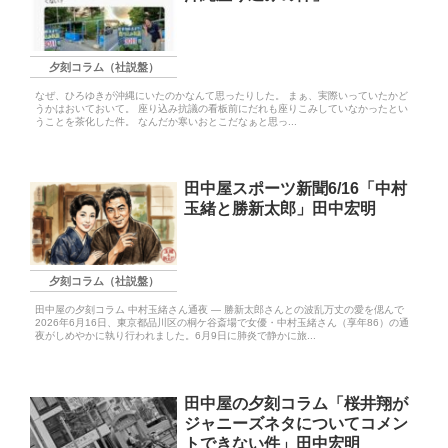
夕刻コラム（社説盤）
なぜ、ひろゆきが沖縄にいたのかなんて思ったりした。 まぁ、実際いっていたかど
うかはおいておいて。 座り込み抗議の看板前にだれも座りこみしていなかったとい
うことを茶化した件。 なんだか寒いおとこだなぁと思っ...
田中屋スポーツ新聞6/16「中村
玉緒と勝新太郎」田中宏明
夕刻コラム（社説盤）
田中屋の夕刻コラム 中村玉緒さん通夜 ― 勝新太郎さんとの波乱万丈の愛を偲んで
2026年6月16日、東京都品川区の桐ケ谷斎場で女優・中村玉緒さん（享年86）の通
夜がしめやかに執り行われました。6月9日に肺炎で静かに旅...
田中屋の夕刻コラム「桜井翔が
ジャニーズネタについてコメン
トできない件」田中宏明