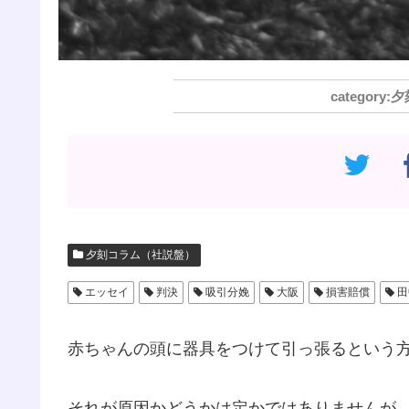
夕
夕刻コラム（社説盤）
エッセイ
判決
吸引分娩
大阪
損害賠償
田
赤ちゃんの頭に器具をつけて引っ張るという
それが原因かどうかは定かではありませんが