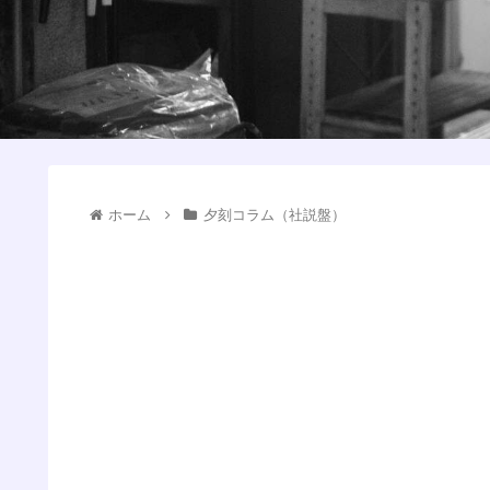
ホーム
夕刻コラム（社説盤）