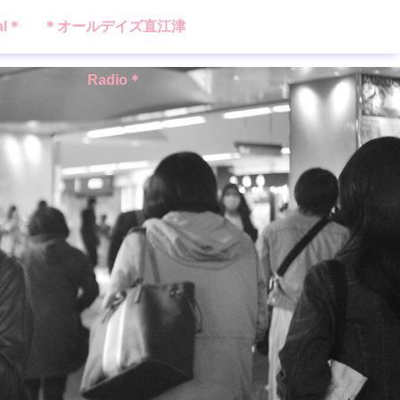
al＊
＊オールデイズ直江津
Radio＊