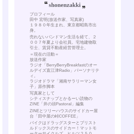
shonenzakki
プロフィール
田中 宏明(放送作家、写真家)
１９８０年生まれ、東京都昭島市出
身。
売れないバンドマン生活を経て、２
００７年夏より会社員。宅地建物取
引士、賃貸不動産経営管理士。
＝現在の活動＝
放送作家
ラジオ「BerryBerryBreakfastのオー
ルデイズ直江津Radio」パーソナリテ
ィ。
ラジオドラマ「湘南サラリーマン女
子」原作脚本
写真家として
シティスナップとかるーい読物の
ZINE「井の頭Pastoral」編集
ZINEとツリーハウスのサイドカー屋
台「田中屋の峠COFFEE」
バイクはドラッグスターとブリスト
ルドックスのサイドカー！マットモ
ーターサイクルズ ヒルツ２５０