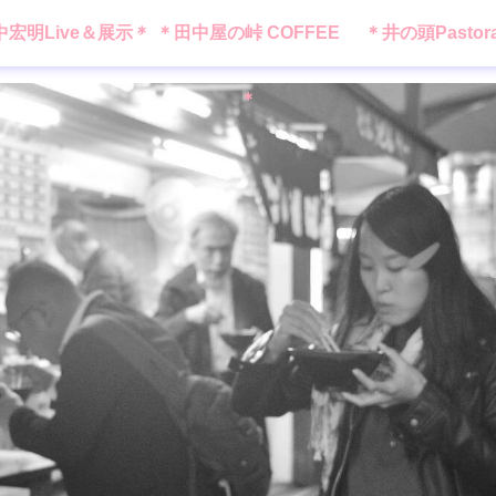
中宏明Live＆展示＊
＊田中屋の峠 COFFEE
＊井の頭Pastor
＊