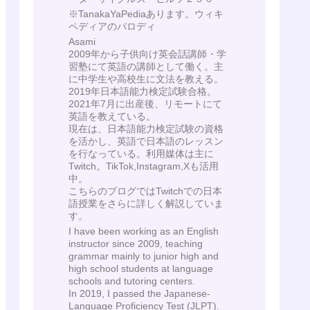
※TanakaYaPediaあります。ウィキ
ペディアのパロディ
Asami
2009年から子供向け英会話講師・学
習塾にて英語の講師として働く。主
に中学生や高校生に文法を教える。
2019年日本語能力検定試験合格。
2021年7月に出産後、リモートにて
英語を教えている。
現在は、日本語能力検定試験の資格
を活かし、英語で日本語のレッスン
を行なっている。利用媒体は主に
Twitch。TikTok,Instagram,Xも活用
中。
こちらのブログではTwitchでの日本
語授業をさらに詳しく解説していま
す。
I have been working as an English
instructor since 2009, teaching
grammar mainly to junior high and
high school students at language
schools and tutoring centers.
In 2019, I passed the Japanese-
Language Proficiency Test (JLPT).