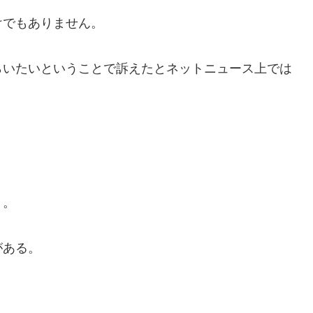
けでもありません。
らいたいということで訴えたとネットニュース上では
。
う。
がある。