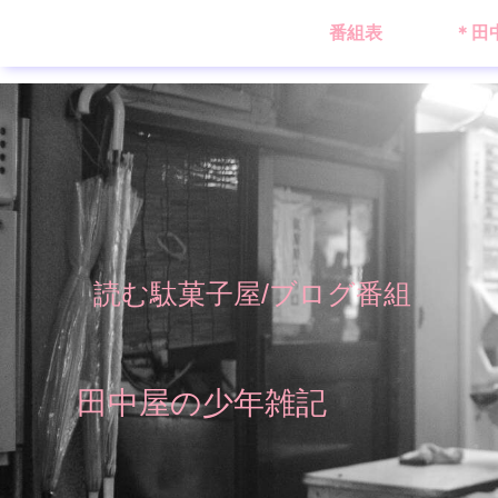
番組表
＊田
読む駄菓子屋/ブログ番組
田中屋の少年雑記