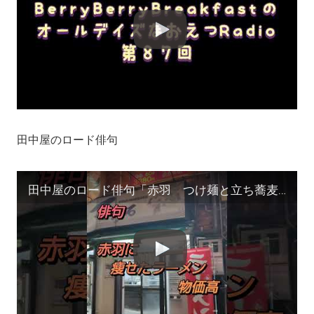
田中屋のロード俳句
田中屋のロード俳句「赤羽 つけ麺と立ち蕎麦屋のすーじーぐぁー」作/田中宏明 #shorts #短歌 #サイドカー #スナックラジオ