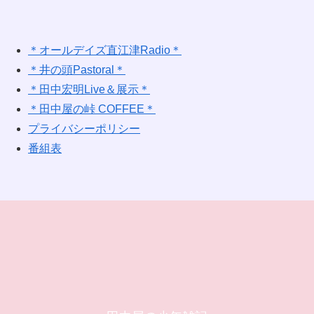
＊オールデイズ直江津Radio＊
＊井の頭Pastoral＊
＊田中宏明Live＆展示＊
＊田中屋の峠 COFFEE＊
プライバシーポリシー
番組表