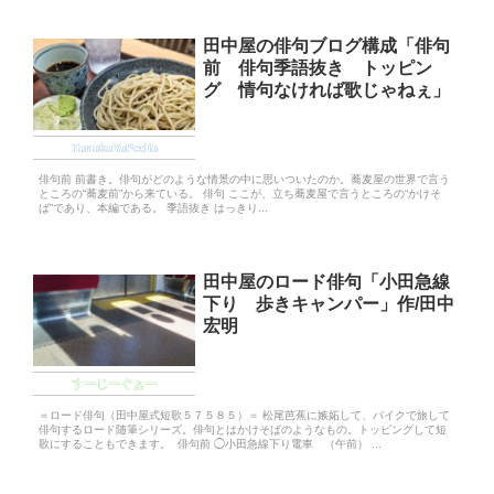
田中屋の俳句ブログ構成「俳句
前 俳句季語抜き トッピン
グ 情句なければ歌じゃねぇ」
TanakaYaPedia
俳句前 前書き。俳句がどのような情景の中に思いついたのか。蕎麦屋の世界で言う
ところの“蕎麦前”から来ている。 俳句 ここが、立ち蕎麦屋で言うところの“かけそ
ば”であり、本編である。 季語抜き はっきり...
田中屋のロード俳句「小田急線
下り 歩きキャンパー」作/田中
宏明
すーじーぐぁー
＝ロード俳句（田中屋式短歌５７５８５）＝ 松尾芭蕉に嫉妬して、バイクで旅して
俳句するロード随筆シリーズ。俳句とはかけそばのようなもの。トッピングして短
歌にすることもできます。 俳句前 ◯小田急線下り電車 （午前） ...