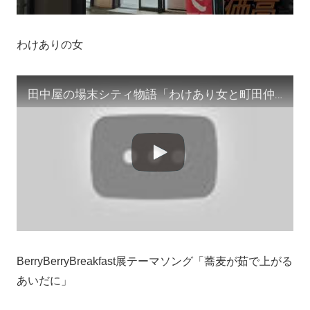
わけありの女
田中屋の場末シティ物語「わけあり女と町田仲見世を歩く」作/田中宏明 #shorts #わけありの女 #町田
BerryBerryBreakfast展テーマソング「蕎麦が茹で上がる
あいだに」