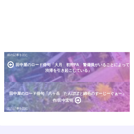
田中屋のロード俳句「大月 初狩PA 警備員がいることによって
渋滞を引き起こしている」
田中屋のロード俳句「八ヶ岳 たんぽぽと綿毛のすーじーぐぁー」
作/田中宏明