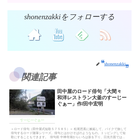
shonenzakkiをフォローする
shonenzakki
関連記事
田中屋のロード俳句「大間々
和洋レストラン大釜のすーじー
ぐぁー」作/田中宏明
すーじーぐぁー
＝ロード俳句（田中屋式短歌５７５８５）＝ 松尾芭蕉に嫉妬して、バイクで旅して
俳句するロード随筆シリーズ。俳句とはかけそばのようなもの。トッピングして短
歌にすることもできます。 俳句前 中禅寺湖からいろは坂を下り、日光方面では...