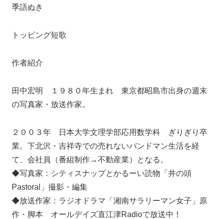
季語ぬき
トッピング短歌
作者紹介
田中宏明 １９８０年生まれ 東京都昭島市出身の週末
の写真家・放送作家。
２００３年 日本大学文理学部応用数学科 ぎりぎり卒
業。下北沢・吉祥寺での売れないバンドマン生活を経
て、会社員（番組制作→不動産業）となる。
◆写真家：シティスナップとかるーい読物「井の頭
Pastoral」撮影・編集
◆放送作家：ラジオドラマ「湘南サラリーマン女子」原
作・脚本 オールデイズ直江津Radioで放送中！