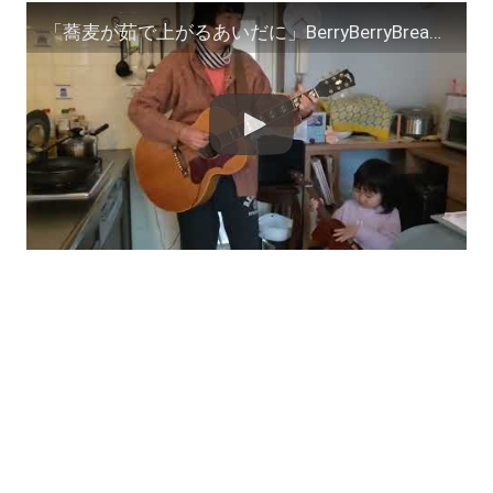
「蕎麦が茹で上がるあいだに」BerryBerryBreakfast展テーマ曲