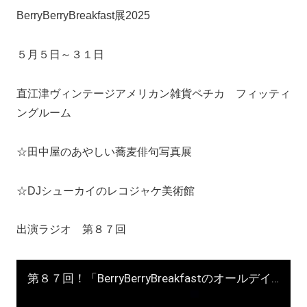
BerryBerryBreakfast展2025
５月５日～３１日
直江津ヴィンテージアメリカン雑貨ペチカ フィッティ
ングルーム
☆田中屋のあやしい蕎麦俳句写真展
☆DJシューカイのレコジャケ美術館
出演ラジオ 第８７回
第８７回！「BerryBerryBreakfastのオールデイズ直江津Radio」ヨーグルト田中＆DJシューカイ