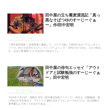
田中屋の立ち蕎麦漂流記「真っ
黒なそばつゆのすーじーぐぁ
ー」作/田中宏明
すーじーぐぁー
＝田中屋式短歌＝ 松尾芭蕉に嫉妬して、バイクで旅して俳句するロードエッセイシ
リーズ。約３０文字のメルヘントリップへようこそ！ 俳句 かけつゆも もちつ味沁
む ねぎと唐 解説 たちそばやのつゆはどうし...
田中屋の俳句エッセイ「アウト
ドアと試験勉強のすーじーぐぁ
ー」田中宏明
すーじーぐぁー
2024年７月13日 相模川 俳句（田中屋式短歌５７５７５） 休日も 試験勉強 逃
げ切れず 学生気分で アウトドア 解説 泊まりでどこかへでかけても、次の試験の
参考書なんて持って出るのである。 ...