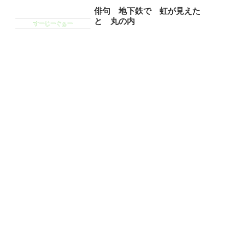
俳句 地下鉄で 虹が見えた
と 丸の内
すーじーぐぁー