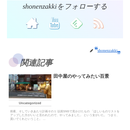
shonenzakkiをフォローする
shonenzakki
関連記事
田中屋のやってみたい百景
Uncategorized
前夜、そしていきあたり計画その１ 以前SNSで見かけたもの 「ほしいものリストを
アップした方がいいと言われたので、やってみました」 という女がいた。 つまり、
貢いでくれということ。 ...