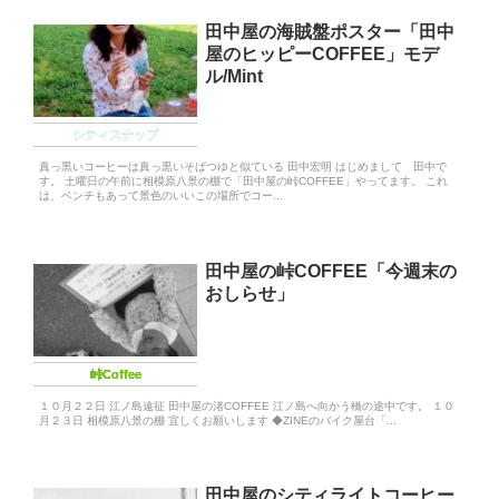
田中屋の海賊盤ポスター「田中
屋のヒッピーCOFFEE」モデ
ル/Mint
シティスナップ
真っ黒いコーヒーは真っ黒いそばつゆと似ている 田中宏明 はじめまして 田中で
す。 土曜日の午前に相模原八景の棚で「田中屋の峠COFFEE」やってます。 これ
は、ベンチもあって景色のいいこの場所でコー...
田中屋の峠COFFEE「今週末の
おしらせ」
峠Coffee
１０月２２日 江ノ島遠征 田中屋の渚COFFEE 江ノ島へ向かう橋の途中です。 １０
月２３日 相模原八景の棚 宜しくお願いします ◆ZINEのバイク屋台「...
田中屋のシティライトコーヒー