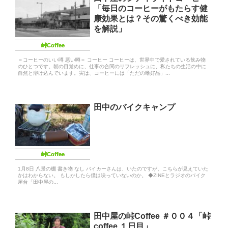
「毎日のコーヒーがもたらす健
康効果とは？その驚くべき効能
を解説」
峠Coffee
＝コーヒーのいい噂 悪い噂＝ コーヒー コーヒーは、世界中で愛されている飲み物
のひとつです。朝の目覚めに、仕事の合間のリフレッシュに、私たちの生活の中に
自然と溶け込んでいます。実は、コーヒーには「ただの嗜好品」...
田中のバイクキャンプ
峠Coffee
1月8日 八景の棚 書き物 なし バイカーさんは、いたのですが、こちらが見えていた
かはわからない。 もしかしたら僕は映っていないのか。 ◆ZINEとラジオのバイク
屋台「田中屋の...
田中屋の峠Coffee ＃００４「峠
coffee １日目」