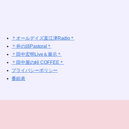
＊オールデイズ直江津Radio＊
＊井の頭Pastoral＊
＊田中宏明Live＆展示＊
＊田中屋の峠 COFFEE＊
プライバシーポリシー
番組表