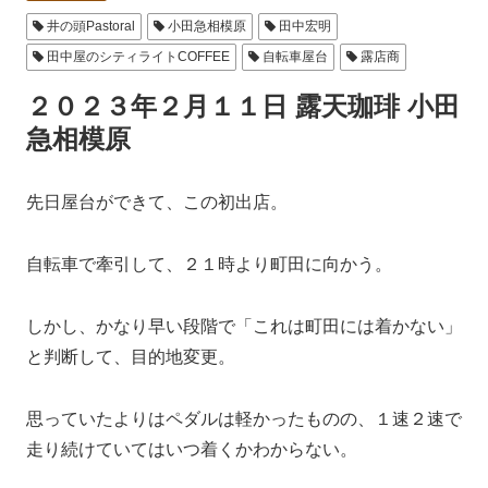
井の頭Pastoral
小田急相模原
田中宏明
田中屋のシティライトCOFFEE
自転車屋台
露店商
２０２３年２月１１日 露天珈琲 小田
急相模原
先日屋台ができて、この初出店。
自転車で牽引して、２１時より町田に向かう。
しかし、かなり早い段階で「これは町田には着かない」
と判断して、目的地変更。
思っていたよりはペダルは軽かったものの、１速２速で
走り続けていてはいつ着くかわからない。