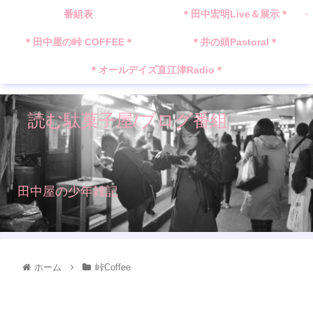
番組表
＊田中宏明Live＆展示＊
＊田中屋の峠 COFFEE＊
＊井の頭Pastoral＊
＊オールデイズ直江津Radio＊
読む駄菓子屋/ブログ番組
田中屋の少年雑記
ホーム
峠Coffee