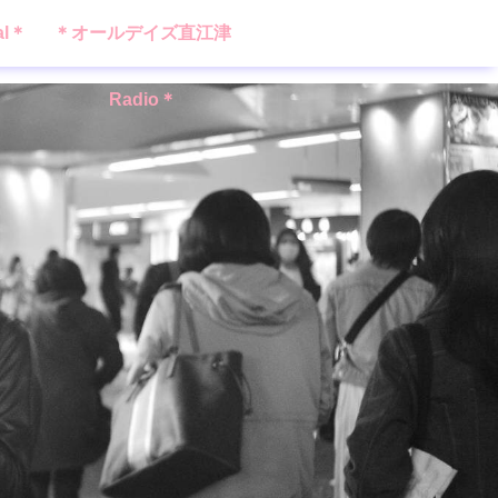
al＊
＊オールデイズ直江津
Radio＊