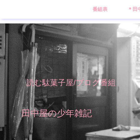
番組表
＊田
読む駄菓子屋/ブログ番組
田中屋の少年雑記