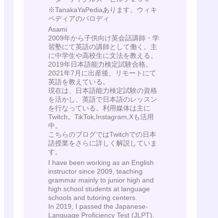
※TanakaYaPediaあります。ウィキ
ペディアのパロディ
Asami
2009年から子供向け英会話講師・学
習塾にて英語の講師として働く。主
に中学生や高校生に文法を教える。
2019年日本語能力検定試験合格。
2021年7月に出産後、リモートにて
英語を教えている。
現在は、日本語能力検定試験の資格
を活かし、英語で日本語のレッスン
を行なっている。利用媒体は主に
Twitch。TikTok,Instagram,Xも活用
中。
こちらのブログではTwitchでの日本
語授業をさらに詳しく解説していま
す。
I have been working as an English
instructor since 2009, teaching
grammar mainly to junior high and
high school students at language
schools and tutoring centers.
In 2019, I passed the Japanese-
Language Proficiency Test (JLPT).