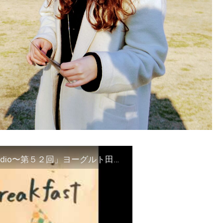
「BerryBerryBreakfastのオールデイズ直江津Radio〜第５２回」ヨーグルト田中とDJシューカイ