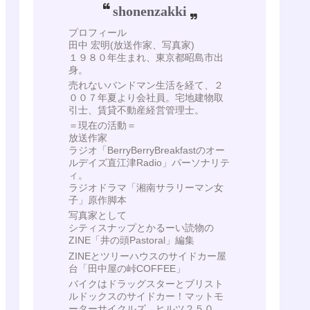
shonenzakki
プロフィール
田中 宏明(放送作家、写真家)
１９８０年生まれ、東京都昭島市出
身。
売れないバンドマン生活を経て、２
００７年夏より会社員。宅地建物取
引士、賃貸不動産経営管理士。
＝現在の活動＝
放送作家
ラジオ「BerryBerryBreakfastのオー
ルデイズ直江津Radio」パーソナリテ
ィ。
ラジオドラマ「湘南サラリーマン女
子」原作脚本
写真家として
シティスナップとかるーい読物の
ZINE「井の頭Pastoral」編集
ZINEとツリーハウスのサイドカー屋
台「田中屋の峠COFFEE」
バイクはドラッグスターとブリスト
ルドックスのサイドカー！マットモ
ーターサイクルズ ヒルツ２５０