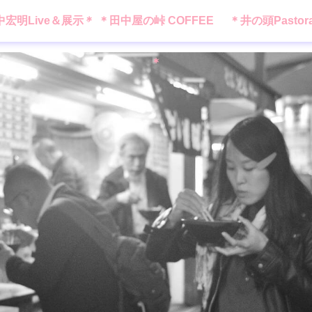
中宏明Live＆展示＊
＊田中屋の峠 COFFEE
＊井の頭Pastor
＊