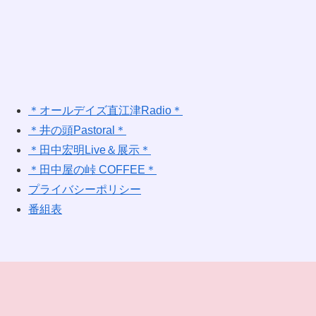
＊オールデイズ直江津Radio＊
＊井の頭Pastoral＊
＊田中宏明Live＆展示＊
＊田中屋の峠 COFFEE＊
プライバシーポリシー
番組表