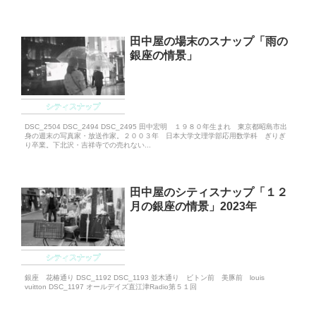
田中屋の場末のスナップ「雨の
銀座の情景」
シティスナップ
DSC_2504 DSC_2494 DSC_2495 田中宏明 １９８０年生まれ 東京都昭島市出
身の週末の写真家・放送作家。２００３年 日本大学文理学部応用数学科 ぎりぎ
り卒業。下北沢・吉祥寺での売れない...
田中屋のシティスナップ「１２
月の銀座の情景」2023年
シティスナップ
銀座 花椿通り DSC_1192 DSC_1193 並木通り ビトン前 美豚前 louis
vuitton DSC_1197 オールデイズ直江津Radio第５１回