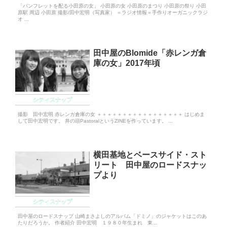
「パンフレットを配る小田原の女」 小田原の女 小田原のまつり 小田原の祭り 小田
原駅 周辺 小田原 撮影/田中宏明（写真家） ＝ラジオ情報＝手作りオーガニックラジ
オ ...
田中屋のBlomide「赤レンガ倉
庫の女」2017年頃
シティスナップ
撮影 田中宏明 赤レンガ倉庫の女 ＋＋＋＋＋＋＋＋＋＋＋＋＋＋＋＋＋ はじめま
して田中宏明です。 井の頭PastoralというZINEを作っています。 ...
横田基地とベースサイド・スト
リート 田中屋のロードスナッ
プより
シティスナップ
田中屋のロードスナップ 山崎まさよしのアルバム「ドミノ」のジャケットはこのあ
たりだろうか。 作者紹介 田中宏明 １９８０年生まれ 東...