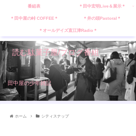
番組表
＊田中宏明Live＆展示＊
＊田中屋の峠 COFFEE＊
＊井の頭Pastoral＊
＊オールデイズ直江津Radio＊
読む駄菓子屋/ブログ番組
田中屋の少年雑記
ホーム
シティスナップ