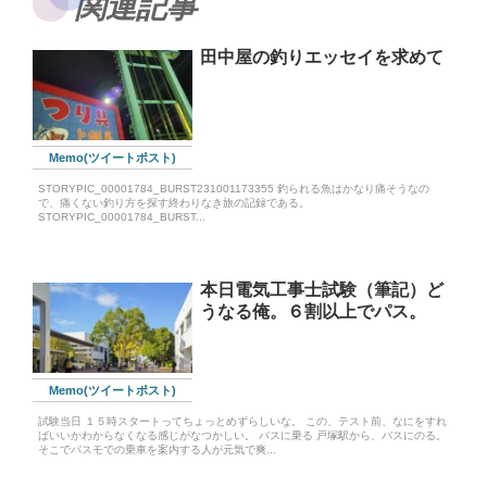
関連記事
田中屋の釣りエッセイを求めて
Memo(ツイートポスト)
STORYPIC_00001784_BURST231001173355 釣られる魚はかなり痛そうなの
で、痛くない釣り方を探す終わりなき旅の記録である。
STORYPIC_00001784_BURST...
本日電気工事士試験（筆記）ど
うなる俺。６割以上でパス。
Memo(ツイートポスト)
試験当日 １５時スタートってちょっとめずらしいな。 この、テスト前、なにをすれ
ばいいかわからなくなる感じがなつかしい。 バスに乗る 戸塚駅から、バスにのる。
そこでパスモでの乗車を案内する人が元気で爽...