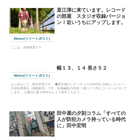
直江津に来ています。レコード
の部屋 スタジオ収録バージョ
ン！近いうちにアップします。
Memo(ツイートポスト)
ここは、赤城高原ＳＡ
幅１３、１４ 長さ５２
Memo(ツイートポスト)
はじめまして、田中宏明です。 ◆田中屋のシティライトCOFFEE ZINEとコーヒー
の自転車屋台（移動販売）です。自身編集のZINE １冊１７０円にコーヒーがついて
います。 土曜日の夜９時半から１１時半ごろまで、...
田中屋の夕刻コラム「すべての
人が防犯カメラ持っている時代
に」田中宏明