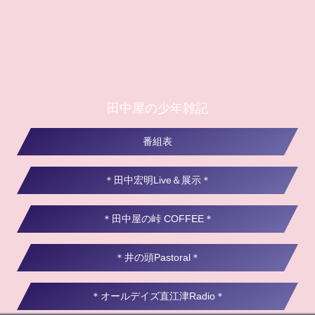
田中屋の少年雑記
番組表
＊田中宏明Live＆展示＊
＊田中屋の峠 COFFEE＊
＊井の頭Pastoral＊
＊オールデイズ直江津Radio＊