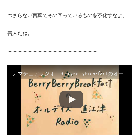
つまらない言葉でその回っているものを茶化すなよ。
害人だね。
＋＋＋＋＋＋＋＋＋＋＋＋＋＋＋＋＋＋
アマチュアラジオ「BerryBerryBreakfastのオールデイズ直江津Radio〜第４５回」ヨーグルト田中とDJシューカイ