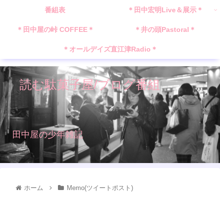
番組表
＊田中宏明Live＆展示＊
＊田中屋の峠 COFFEE＊
＊井の頭Pastoral＊
＊オールデイズ直江津Radio＊
読む駄菓子屋/ブログ番組
田中屋の少年雑記
ホーム
Memo(ツイートポスト)