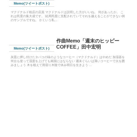
Memo(ツイートポスト)
マクドナルド柏店の店員 マクドナルドは説明した方がいいね。 何があったか。 こ
れは民度の集大成です。 結局民度に支配されていてそれを越えることができない例
のサンプルですね。 かくいう私...
作曲Memo「週末のヒッピー
COFFEE」田中宏明
Memo(ツイートポスト)
灰皿に押し付けたタバコの味のようなコーヒー（マクドナルド）はやめだ 加湿器を
何台も使って湿度を上げても南国にはならない 週末ぐらいは薄いコーヒーで火を囲
みましょう 木を植えて雨宿り木陰で休み明日を生きよう ...