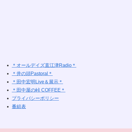
＊オールデイズ直江津Radio＊
＊井の頭Pastoral＊
＊田中宏明Live＆展示＊
＊田中屋の峠 COFFEE＊
プライバシーポリシー
番組表