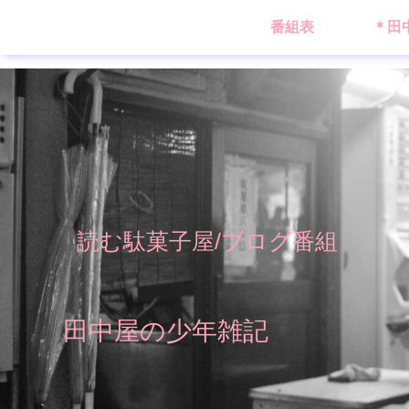
番組表
＊田
読む駄菓子屋/ブログ番組
田中屋の少年雑記