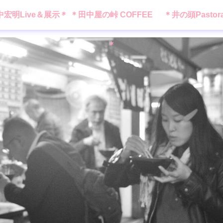
中宏明Live＆展示＊
＊田中屋の峠 COFFEE
＊井の頭Pastor
＊