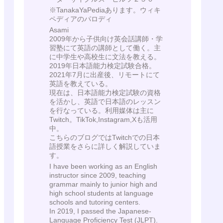
※TanakaYaPediaあります。ウィキ
ペディアのパロディ
Asami
2009年から子供向け英会話講師・学
習塾にて英語の講師として働く。主
に中学生や高校生に文法を教える。
2019年日本語能力検定試験合格。
2021年7月に出産後、リモートにて
英語を教えている。
現在は、日本語能力検定試験の資格
を活かし、英語で日本語のレッスン
を行なっている。利用媒体は主に
Twitch。TikTok,Instagram,Xも活用
中。
こちらのブログではTwitchでの日本
語授業をさらに詳しく解説していま
す。
I have been working as an English
instructor since 2009, teaching
grammar mainly to junior high and
high school students at language
schools and tutoring centers.
In 2019, I passed the Japanese-
Language Proficiency Test (JLPT).