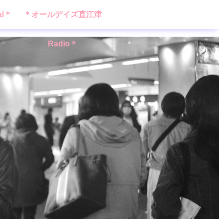
al＊
＊オールデイズ直江津
Radio＊