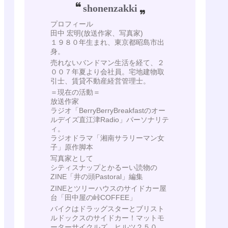
shonenzakki
プロフィール
田中 宏明(放送作家、写真家)
１９８０年生まれ、東京都昭島市出
身。
売れないバンドマン生活を経て、２
００７年夏より会社員。宅地建物取
引士、賃貸不動産経営管理士。
＝現在の活動＝
放送作家
ラジオ「BerryBerryBreakfastのオー
ルデイズ直江津Radio」パーソナリテ
ィ。
ラジオドラマ「湘南サラリーマン女
子」原作脚本
写真家として
シティスナップとかるーい読物の
ZINE「井の頭Pastoral」編集
ZINEとツリーハウスのサイドカー屋
台「田中屋の峠COFFEE」
バイクはドラッグスターとブリスト
ルドックスのサイドカー！マットモ
ーターサイクルズ ヒルツ２５０