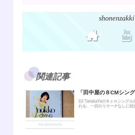
shonenz
関連記事
「田中屋の８CMシングルの
DJ TanakaYaの８ｃｍシ
れを、一切のリサーチなしに紹
TanakaYaPedia