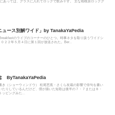
人にあっては、グラスに入れてロックで飲み干す。 主な相模原ロックグ
ス別解ワイド」by TanakaYaPedia
rryBreakfastのライブのコーナーのひとつ。時事ネタを取り扱うワイドシ
０２２年５月４日に第１回が放送された。Ber...
yTanakaYaPedia
書き（ショーウィンドウ） 松尾芭蕉・さくら友蔵の影響で俳句を書い
いたりしているんだけど、僕が描いた短歌は後半の７・７または８・
ッピングみた...