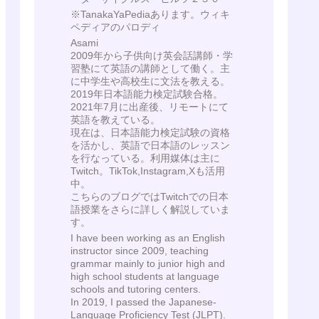
※TanakaYaPediaあります。ウィキ
ペディアのパロディ
Asami
2009年から子供向け英会話講師・学
習塾にて英語の講師として働く。主
に中学生や高校生に文法を教える。
2019年日本語能力検定試験合格。
2021年7月に出産後、リモートにて
英語を教えている。
現在は、日本語能力検定試験の資格
を活かし、英語で日本語のレッスン
を行なっている。利用媒体は主に
Twitch。TikTok,Instagram,Xも活用
中。
こちらのブログではTwitchでの日本
語授業をさらに詳しく解説していま
す。
I have been working as an English
instructor since 2009, teaching
grammar mainly to junior high and
high school students at language
schools and tutoring centers.
In 2019, I passed the Japanese-
Language Proficiency Test (JLPT).