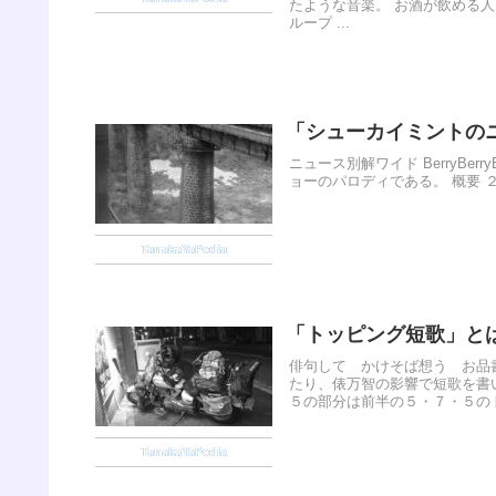
たような音楽。 お酒が飲める
ループ ...
「シューカイミントのニュー
ニュース別解ワイド BerryBe
ョーのパロディである。 概要 ２
TanakaYaPedia
「トッピング短歌」とは B
俳句して かけそば想う お品
たり、俵万智の影響で短歌を書
５の部分は前半の５・７・５のト
TanakaYaPedia