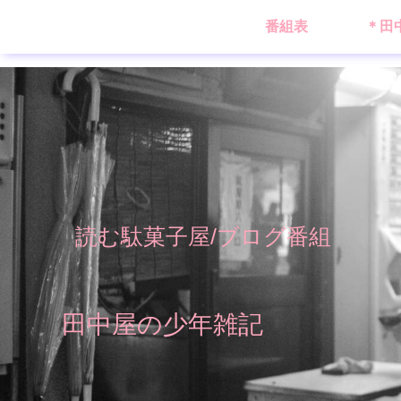
番組表
＊田
読む駄菓子屋/ブログ番組
田中屋の少年雑記