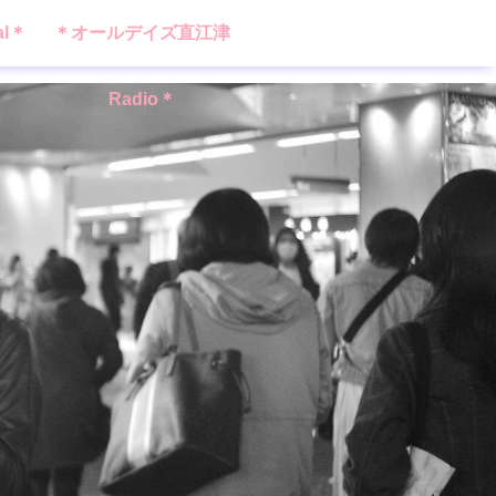
al＊
＊オールデイズ直江津
Radio＊