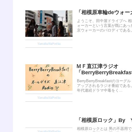
「相模原車輪deウォーカー」
ようこそ、田中屋ドライブへ 
ォーカーという言葉が既にあっ
京ウォーカーのパロディである。 
TanakaYaPedia
ＭＦ直江津ラジオ
「BerryBerryBreak
BerryBerryBreakfas
アップされるラジオ番組である
年代連続ドラマ中毒をく...
TanakaYaPedia
「相模原ロック」By Yan
相模原ロックとは 男の不器用
TanakaYaPedia