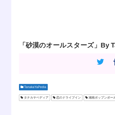
「砂漠のオールスターズ」By Tana
TanakaYaPedia
タナカヤペディア
恋のドライブイン
湘南ポップンポー