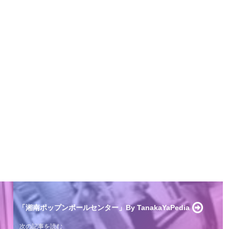
「湘南ポップンポールセンター」By TanakaYaPedia