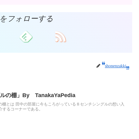
akkiをフォローする
shonenzakki
棚」By TanakaYaPedia
ングルの棚とは 田中の部屋に今もころがっている８センチシングルの想い入
介するコーナーである。