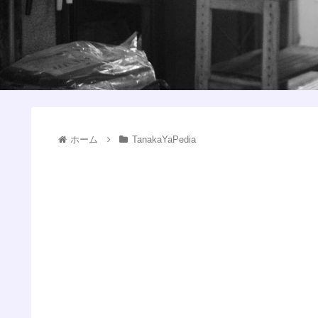
ホーム
TanakaYaPedia