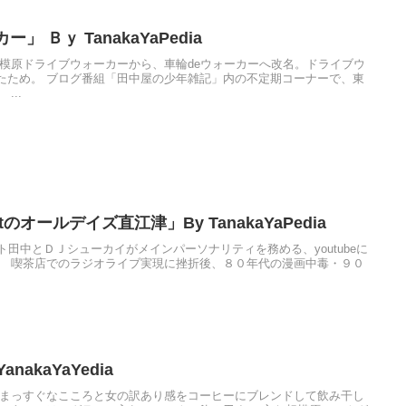
 Ｂｙ TanakaYaPedia
相模原ドライブウォーカーから、車輪deウォーカーへ改名。ドライブウ
たため。 ブログ番組「田中屋の少年雑記」内の不定期コーナーで、東
...
fastのオールデイズ直江津」By TanakaYaPedia
tのヨーグルト田中とＤＪシューカイがメインパーソナリティを務める、youtubeに
。 喫茶店でのラジオライブ実現に挫折後、８０年代の漫画中毒・９０
akaYaYedia
でまっすぐなこころと女の訳あり感をコーヒーにブレンドして飲み干し