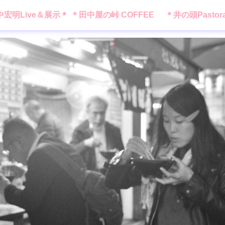
中宏明Live＆展示＊
＊田中屋の峠 COFFEE
＊井の頭Pastor
＊