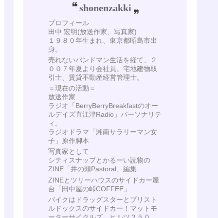
shonenzakki
プロフィール
田中 宏明(放送作家、写真家)
１９８０年生まれ、東京都昭島市出
身。
売れないバンドマン生活を経て、２
００７年夏より会社員。宅地建物取
引士、賃貸不動産経営管理士。
＝現在の活動＝
放送作家
ラジオ「BerryBerryBreakfastのオー
ルデイズ直江津Radio」パーソナリテ
ィ。
ラジオドラマ「湘南サラリーマン女
子」原作脚本
写真家として
シティスナップとかるーい読物の
ZINE「井の頭Pastoral」編集
ZINEとツリーハウスのサイドカー屋
台「田中屋の峠COFFEE」
バイクはドラッグスターとブリスト
ルドックスのサイドカー！マットモ
ーターサイクルズ ヒルツ２５０