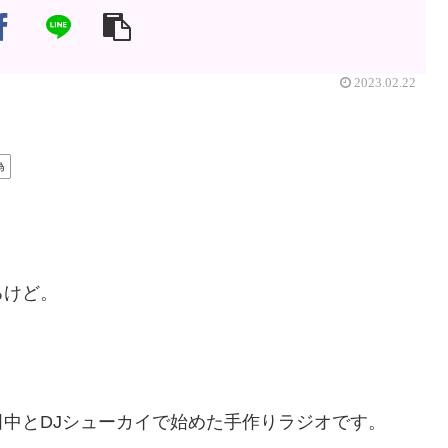
2023.02.22
為
るけど。
中とDJシューカイで始めた手作りラジオです。