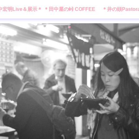
中宏明Live＆展示＊
＊田中屋の峠 COFFEE
＊井の頭Pastor
＊