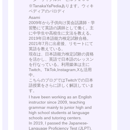
※TanakaYaPediaあります。ウィキ
ペディアのパロディ
Asami
2009年から子供向け英会話講師・学
習塾にて英語の講師として働く。主
に中学生や高校生に文法を教える。
2019年日本語能力検定試験合格。
2021年7月に出産後、リモートにて
英語を教えている。
現在は、日本語能力検定試験の資格
を活かし、英語で日本語のレッスン
を行なっている。利用媒体は主に
Twitch。TikTok,Instagram,Xも活用
中。
こちらのブログではTwitchでの日本
語授業をさらに詳しく解説していま
す。
I have been working as an English
instructor since 2009, teaching
grammar mainly to junior high and
high school students at language
schools and tutoring centers.
In 2019, I passed the Japanese-
Language Proficiency Test (JLPT).