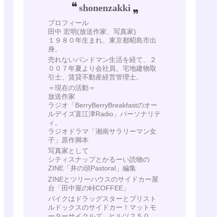
shonenzakki
プロフィール
田中 宏明(放送作家、写真家)
１９８０年生まれ、東京都昭島市出
身。
売れないバンドマン生活を経て、２
００７年夏より会社員。宅地建物取
引士、賃貸不動産経営管理士。
＝現在の活動＝
放送作家
ラジオ「BerryBerryBreakfastのオー
ルデイズ直江津Radio」パーソナリテ
ィ。
ラジオドラマ「湘南サラリーマン女
子」原作脚本
写真家として
シティスナップとかるーい読物の
ZINE「井の頭Pastoral」編集
ZINEとツリーハウスのサイドカー屋
台「田中屋の峠COFFEE」
バイクはドラッグスターとブリスト
ルドックスのサイドカー！マットモ
ーターサイクルズ ヒルツ２５０