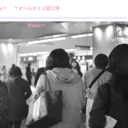
al＊
＊オールデイズ直江津
Radio＊