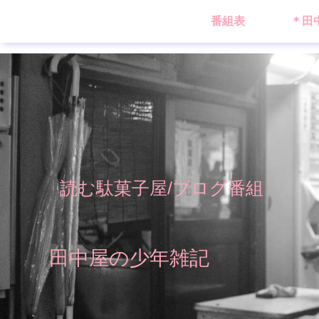
番組表
＊田
読む駄菓子屋/ブログ番組
田中屋の少年雑記